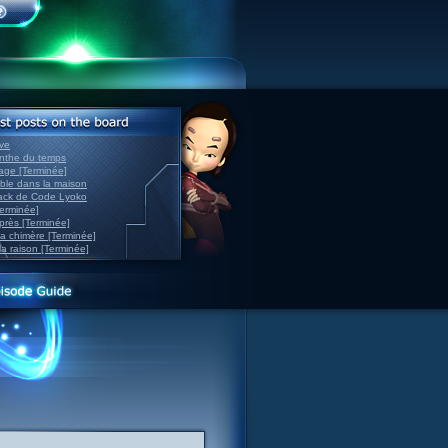
ve
inthe du temps
nage [Terminée]
able dans la maison
back de Code Lyoko
Terminée]
après [Terminée]
sa chimère [Terminée]
la raison [Terminée]