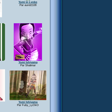
Yumi in Lyoko
Par aurel2108
Yumi Ishiyama
Par Shalimar
Yumi Ishiyama
Par Fuby_LyOkO