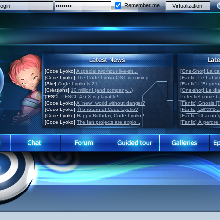
Remember me
[Code Lyoko]
A special two-hour live-sh...
[One-Shot] La ca
[Code Lyoko]
The Code Lyoko OST is coming
[Fanfic] Le Labyr
[Site]
Code Lyoko is 21 !
[Fanfic] L'Engre
[Créations]
10 million! (and company...)
[One-shot] Le di
[IFSCL]
IFSCL 4.6.X is playable!
Potentiel come 
[Code Lyoko]
A "new" world without danger?
[Fanfic] Gnosis [
[Code Lyoko]
The return of Code Lyoko?
[Fanfic] Dix ans 
[Code Lyoko]
Happy Birthday, Code Lyoko !
[Fanfic] Chacun 
[Code Lyoko]
The fan projects are explo...
[Fanfic] À perdre 