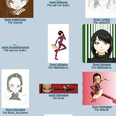
yumi hideuse
Par pat-sur-lyoko
Yumi graphisme
Yumi i urlich
Par kiwood
Par aelita303
yumi incandescente
Par pat-sur-lyoko
Yumi Ishiama
Yumi Ishiama
Par AilaMadison
Par AilaMadison
yumi ishiyama
Par feriel
Yumi Ishiyama
Yumi Ishiyama
Par floflo38
Par Anna_Kyoyama