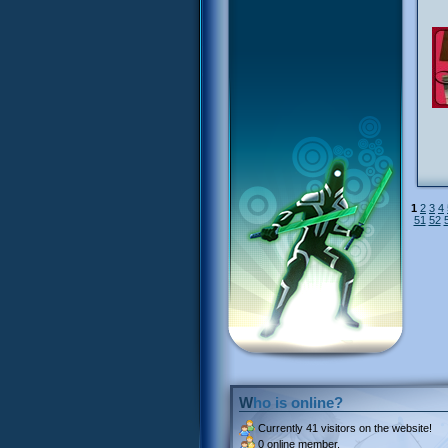
1
2
3
4
51
52
Who is online?
Currently
41 visitors
on the website!
0 online member.