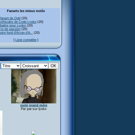
Fanarts les mieux notés
fanart de Odd
(20)
véhicules de Code Lyoko
(20)
attre pour Lyoko
(20)
re de passion
(20)
utre fond d'écran d'A...
(20)
[
Liste complète
]
:
yumi grand-mère
Par pat-sur-lyoko