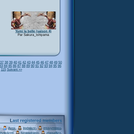
Yumi la belle (saison 4)
Par Sakura_Ishiyama
37
38
39
40
41
42
43
44
45
46
47
48
49
50
83
84
85
86
87
88
89
90
91
92
93
94
95
96
115
Suivant >>
Last registered members
,
,
,
Avox
itgdqiixnr
msivymtqsu
,
,
,
ttytkdzmf
hzpjqwkwvv
ztgoudljzx