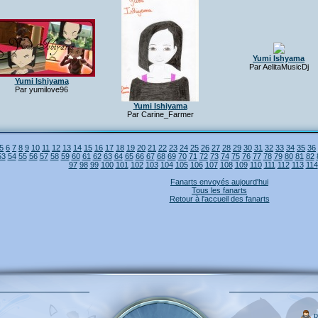
Yumi Ishyama
Par AelitaMusicDj
Yumi Ishiyama
Par yumilove96
Yumi Ishiyama
Par Carine_Farmer
5
6
7
8
9
10
11
12
13
14
15
16
17
18
19
20
21
22
23
24
25
26
27
28
29
30
31
32
33
34
35
36
53
54
55
56
57
58
59
60
61
62
63
64
65
66
67
68
69
70
71
72
73
74
75
76
77
78
79
80
81
82
97
98
99
100
101
102
103
104
105
106
107
108
109
110
111
112
113
114
Fanarts envoyés aujourd'hui
Tous les fanarts
Retour à l'accueil des fanarts
p