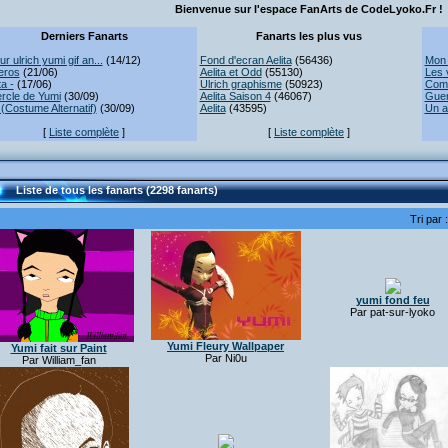
Bienvenue sur l'espace FanArts de CodeLyoko.Fr !
Derniers Fanarts
Fanarts les plus vus
r ulrich yumi gif an...
(14/12)
Fond d'ecran Aelita
(56436)
Mon 
eros
(21/06)
Aelita et Odd
(55130)
Les 
ta -
(17/06)
Ulrich graphisme
(50923)
Comb
rcle de Yumi
(30/09)
Aelita Saison 4
(46067)
Guer
(Costume Alternatif)
(30/09)
Aelita
(43595)
Un a
[
Liste complète
]
[
Liste complète
]
Liste de tous les fanarts (2298 fanarts)
Tri par 
yumi fond feu
Par pat-sur-lyoko
Yumi Fleury Wallpaper
Yumi fait sur Paint
Par Ni0u
Par William_fan