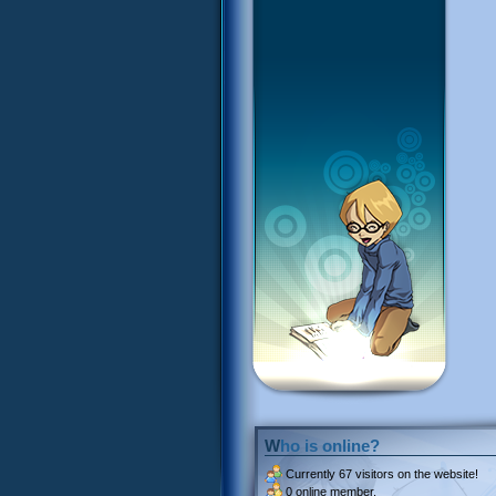
Who is online?
Currently
67 visitors
on the website!
0 online member.