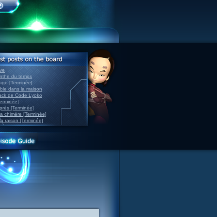
ve
inthe du temps
nage [Terminée]
able dans la maison
back de Code Lyoko
Terminée]
après [Terminée]
sa chimère [Terminée]
la raison [Terminée]