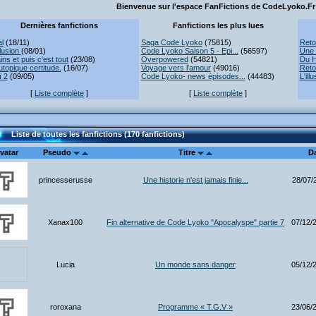
Bienvenue sur l'espace FanFictions de CodeLyoko.Fr 
Dernières fanfictions
Fanfictions les plus lues
l
(18/11)
Saga Code Lyoko
(75815)
Reto
lusion
(08/01)
Code Lyoko Saison 5 - Epi...
(56597)
Une 
ns et puis c'est tout
(23/08)
Overpowered
(54821)
Du H
topique certitude.
(16/07)
Voyage vers l'amour
(49016)
Reto
ï 2
(09/05)
Code Lyoko- news épisodes...
(44483)
L'ill
[
Liste complète
]
[
Liste complète
]
Liste de toutes les fanfictions (170 fanfictions)
vatar
Pseudo
Titre
D
princesserusse
Une historie n'est jamais finie...
28/07/
Xanax100
Fin alternative de Code Lyoko "Apocalyspe" partie 7
07/12/
Lucia
Un monde sans danger
05/12/
roroxana
Programme « T.G.V »
23/06/