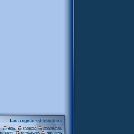
Last registered members
,
,
,
Avox
itgdqiixnr
msivymtqsu
,
,
,
ttytkdzmf
hzpjqwkwvv
ztgoudljzx