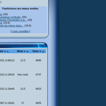
!
Fanfictions les mieux notées
ur
(20)
utopique certitude.
(20)
achis Parmentier à la...
(20)
ur
(19.6)
usion du retour dans...
(19.6)
[
Liste complète
]
ate
Note
Vues
2011 à 00h12
13.3
4695
2012 à 19h33
Non noté
4737
2012 à 10h45
13.5
4915
2007 à 13h41
17
4925