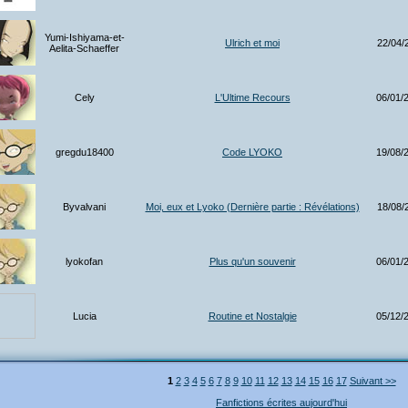
Yumi-Ishiyama-et-
Ulrich et moi
22/04/
Aelita-Schaeffer
Cely
L'Ultime Recours
06/01/
gregdu18400
Code LYOKO
19/08/
Byvalvani
Moi, eux et Lyoko (Dernière partie : Révélations)
18/08/
lyokofan
Plus qu'un souvenir
06/01/
Lucia
Routine et Nostalgie
05/12/
1
2
3
4
5
6
7
8
9
10
11
12
13
14
15
16
17
Suivant >>
Fanfictions écrites aujourd'hui