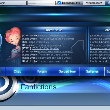
Remember me
[Code Lyoko]
A special two-hour live-sh...
[One-Shot] La ca
[Code Lyoko]
The Code Lyoko OST is coming
[Fanfic] Le Labyr
[Site]
Code Lyoko is 21 !
[Fanfic] L'Engre
[Créations]
10 million! (and company...)
[One-shot] Le di
[IFSCL]
IFSCL 4.6.X is playable!
Potentiel come 
[Code Lyoko]
A "new" world without danger?
[Fanfic] Gnosis [
[Code Lyoko]
The return of Code Lyoko?
[Fanfic] Dix ans 
[Code Lyoko]
Happy Birthday, Code Lyoko !
[Fanfic] Chacun 
[Code Lyoko]
The fan projects are explo...
[Fanfic] À perdre 
Fanfictions