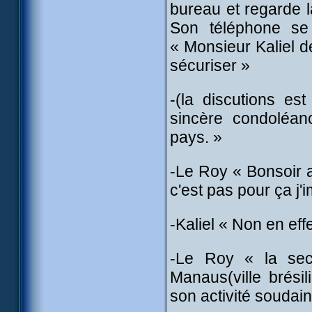
bureau et regarde l
Son téléphone se
« Monsieur
Kaliel
d
sécuriser »
-(la discutions e
sincère condoléan
pays. »
-Le Roy « Bonsoir ag
c'est pas pour ça j
-Kaliel « Non en effe
-Le Roy « la sec
Manaus(ville brés
son activité soudai