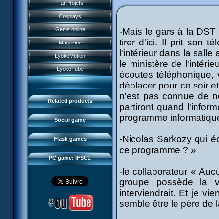
History
FanProjets
Anti-XANA formation
Books
Characters
Cosplays
Hornet attack
Video games
Powers
Gems online
-Mais le gars à la DST 
Death of the hornets
Games and toys
tirer d'ici. Il prit son
Game guide
Magazine
Monster Swarm
Card game
l'intérieur dans la salle
Missions
LyokoMotion
CL race 2
Goodies
le ministère de l'intéri
Presentation
Monsters
LyokoTube
écoutes téléphonique, 
Aelita's Battle
Others
IFSCL news
Maps & Gallery
déplacer pour ce soir e
Odd's Battle
Catalogue
The creator
Social Gamers
n'est pas connue de no
Code Lyoko's Galaxy
Related products
partiront quand l'inform
Media
3D Duo
Manta Bomber
programme informatiqu
FAQ
Social game
Sector 2 Escape
Downloads
-Nicolas Sarkozy qui éc
Flash games
IFSCL network
ce programme ? »
PC game: IFSCL
-le collaborateur « Auc
groupe possède la 
interviendrait. Et je 
semble être le père de la