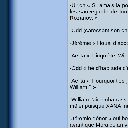
-Ulrich « Si jamais la p
les sauvegarde de ton
Rozanov. »
-Odd (caressant son chi
-Jérémie « Houai d'acco
-Aelita « T’inquiète. Wi
-Odd « hé d'habitude c'
-Aelita « Pourquoi t'es
William ? »
-William l'air embarrass
mêler puisque XANA ma m
-Jérémie gêner « oui bo
avant que Moralès arriv