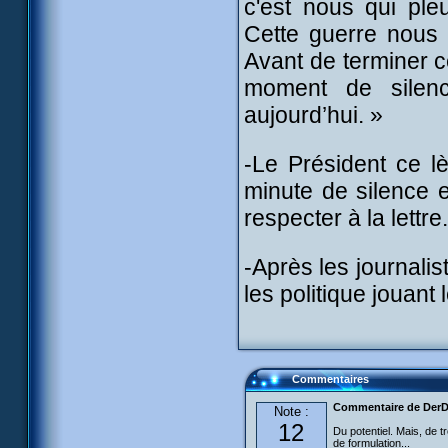
c'est nous qui ple
Cette guerre nous 
Avant de terminer c
moment de silen
aujourd’hui. »
-Le Président ce l
minute de silence e
respecter à la lettr
-Après les journali
les politique jouant l
Commentaires
Commentaire de DerD
Note :
12
Du potentiel. Mais, de
de formulation...