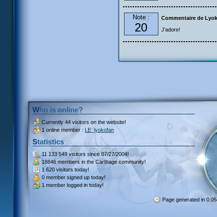
Note :
Commentaire de Lyo
20
J'adore!
Who is online?
Currently
44 visitors
on the website!
1 online member :
LE_lyokofan
Statistics
11 133 549 visitors
since 07/27/2004!
18846 members
in the Carthage community!
1 620 visitors
today!
0 member signed up
today!
1 member
logged in today!
Page generated in 0.0