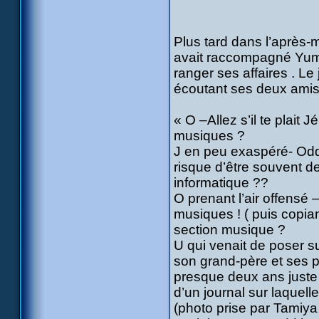
Plus tard dans l’après-m
avait raccompagné Yumi à
ranger ses affaires . 
écoutant ses deux amis e
« O –Allez s’il te plait 
musiques ?
J en peu exaspéré- Odd je
risque d’être souvent d
informatique ??
O prenant l’air offensé
musiques ! ( puis copian
section musique ?
U qui venait de poser su
son grand-père et ses pa
presque deux ans juste a
d’un journal sur laquell
(photo prise par Tamiya 