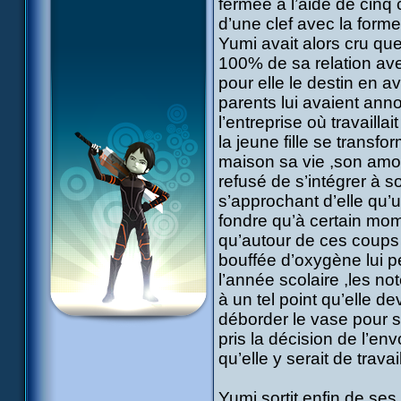
fermée à l’aide de cinq 
d’une clef avec la formel
Yumi avait alors cru que 
100% de sa relation ave
pour elle le destin en a
parents lui avaient anno
l’entreprise où travailla
la jeune fille se transf
maison sa vie ,son amour 
refusé de s’intégrer à 
s’approchant d’elle qu’u
fondre qu’à certain mome
qu’autour de ces coups
bouffée d’oxygène lui pe
l’année scolaire ,les n
à un tel point qu’elle de
déborder le vase pour s
pris la décision de l’en
qu’elle y serait de travail
Yumi sortit enfin de ses 