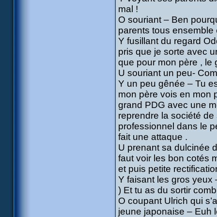
mal !
O souriant – Ben pourqu
parents tous ensemble e
Y fusillant du regard O
pris que je sorte avec un
que pour mon père , le ga
U souriant un peu- Comm
Y un peu gênée – Tu es p
mon père vois en mon pre
grand PDG avec une moy
reprendre la société de s
professionnel dans le p
fait une attaque .
U prenant sa dulcinée d
faut voir les bon cotés
et puis petite rectifica
Y faisant les gros yeux
) Et tu as du sortir co
O coupant Ulrich qui s’a
jeune japonaise – Euh 