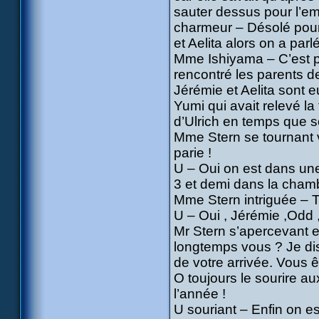
sauter dessus pour l’em
charmeur – Désolé pour l
et Aelita alors on a parl
Mme Ishiyama – C’est pa
rencontré les parents de
Jérémie et Aelita sont 
Yumi qui avait relevé l
d’Ulrich en temps que s
Mme Stern se tournant v
parie !
U – Oui on est dans un
3 et demi dans la chamb
Mme Stern intriguée – T
U – Oui , Jérémie ,Odd 
Mr Stern s’apercevant e
longtemps vous ? Je di
de votre arrivée. Vous ê
O toujours le sourire a
l’année !
U souriant – Enfin on est