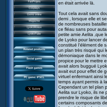
History
FanProjets
en était arrivée là.
Anti-XANA formation
Books
Characters
Cosplays
Hornet attack
Video games
Tout cela avait sans do
Powers
Gems online
Death of the hornets
Games and toys
demi , lorsque elle et 
Game guide
Magazine
Monster Swarm
de nombreuses batailles
Card game
Missions
LyokoMotion
ce fléau sans pour autant
CL race 2
Goodies
Presentation
Monsters
petite amie Aelita ,que l
LyokoTube
Aelita's Battle
Others
IFSCL news
de Lyoko pour lancer de
Maps & Gallery
Odd's Battle
Catalogue
constitué l’élément de sa
The creator
Social Gamers
Code Lyoko's Galaxy
Related products
un plan très risqué qui
Media
3D Duo
démoniaque dans le mond
Manta Bomber
FAQ
Social game
propice pour le mettre e
Sector 2 Escape
Downloads
avait alors buggué Lyoko
Flash games
avait eut pour effet de
IFSCL network
virtuel enfermant ainsi 
PC game: IFSCL
temps ayant permis à la 
Cependant un tel plan p
Aelita sur Lyoko, ils n
prendre le risque de lib
certains composants de 