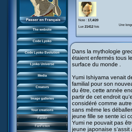
Monsters
XANA
The team
Places
Monsters
LyokoNetwork
Garage Kids
Files
Note :
17,4/20
Places
Professionals
Comics
Une longu
Lyokostats
Lue
21412
fois
Music
Files
The website
Code Lyoko Chronicles
Code Lyoko History
Videos
Lyokostats
Code Lyoko events
Code Lyoko
Renders & HD images
CLE History
Sources of inspiration
Dans la mythologie grec
Storyboards
Code Lyoko Evolution
Moonscoop
Interviews
étaient enfermés tous le
Home
CL in the press
surface du monde .
Norimage
Lyoko Universe
Code Lyoko
Subdigitals US
CL creators
Evolution (Earth)
Media
Yumi Ishiyama venait de 
CLE creators
familial pour son nouvea
Evolution (Virtual)
Creators
du être, cette année en
Renders & HD images
partir de cet endroit qu
Image galleries
considéré comme autre 
sans même les déballer .
Your creations
FR3 game
jeune fille se sente ic
FanArt
CL race
DVD and videos
Yumi ne pouvait pas être
Presentation
FanFiction
jeune japonaise s’assit
Lost on Lyoko
CD and singles