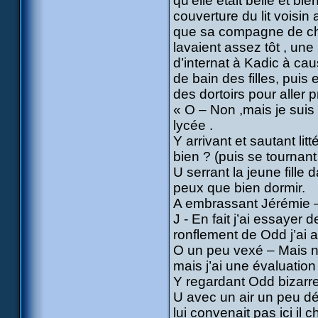
qu’elle était belle et bi
couverture du lit voisin
que sa compagne de ch
lavaient assez tôt , une
d’internat à Kadic à cau
de bain des filles, puis 
des dortoirs pour aller p
« O – Non ,mais je suis s
lycée .
Y arrivant et sautant li
bien ? (puis se tournan
U serrant la jeune fille
peux que bien dormir.
A embrassant Jérémie – 
J - En fait j’ai essayer
ronflement de Odd j’ai a
O un peu vexé – Mais no
mais j’ai une évaluation
Y regardant Odd bizarre
U avec un air un peu dé
lui convenait pas ici il 