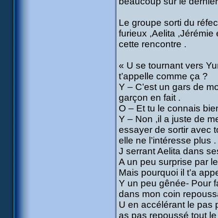
beaucoup sur le dernie
Le groupe sorti du réfec
furieux ,Aelita ,Jérémie
cette rencontre .
« U se tournant vers Yu
t’appelle comme ça ?
Y – C’est un gars de mo
garçon en fait .
O – Et tu le connais bie
Y – Non ,il a juste de m
essayer de sortir avec t
elle ne l’intéresse plus .
J serrant Aelita dans se
A un peu surprise par l
Mais pourquoi il t’a app
Y un peu gênée- Pour fa
dans mon coin repoussa
U en accélérant le pas 
as pas repoussé tout le