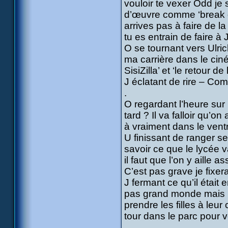
vouloir te vexer Odd je 
d’œuvre comme ‘break da
arrives pas à faire de l
tu es entrain de faire à 
O se tournant vers Ulric
ma carrière dans le cin
SisiZilla’ et ‘le retour de
J éclatant de rire – Comm
.
O regardant l’heure sur l
tard ? Il va falloir qu’o
à vraiment dans le ventr
U finissant de ranger se
savoir ce que le lycée v
il faut que l’on y aille a
C’est pas grave je fixer
J fermant ce qu’il était e
pas grand monde mais b
prendre les filles à leur
tour dans le parc pour vo