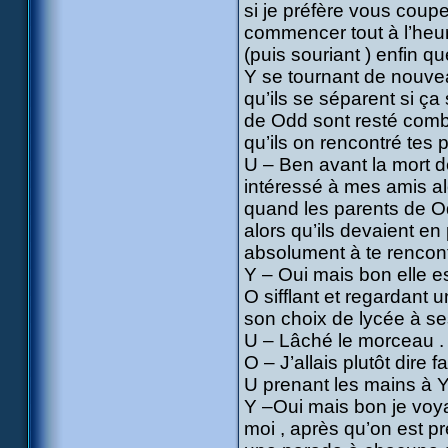
si je préfère vous cou
commencer tout à l’heur
(puis souriant ) enfin q
Y se tournant de nouvea
qu’ils se séparent si ça
de Odd sont resté combi
qu’ils on rencontré tes 
U – Ben avant la mort 
intéressé à mes amis alo
quand les parents de Od
alors qu’ils devaient en 
absolument à te rencontr
Y – Oui mais bon elle e
O sifflant et regardant un
son choix de lycée à se
U – Lâché le morceau .
O – J’allais plutôt dire
U prenant les mains à Yum
Y –Oui mais bon je voyai
moi , après qu’on est pr