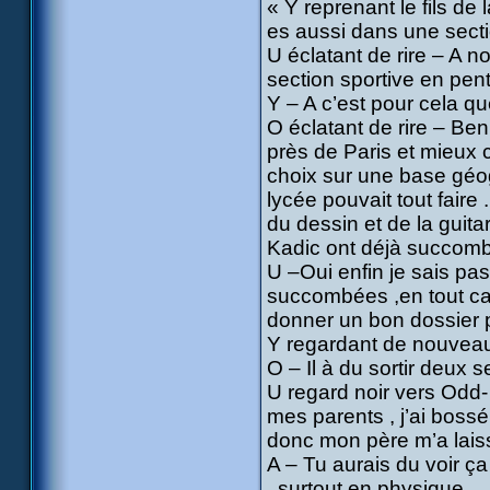
« Y reprenant le fils de
es aussi dans une secti
U éclatant de rire – A n
section sportive en pent
Y – A c’est pour cela qu
O éclatant de rire – Ben 
près de Paris et mieux 
choix sur une base géog
lycée pouvait tout faire 
du dessin et de la guitar
Kadic ont déjà succombé
U –Oui enfin je sais pas
succombées ,en tout cas
donner un bon dossier po
Y regardant de nouveau U
O – Il à du sortir deux 
U regard noir vers Odd-
mes parents , j’ai boss
donc mon père m’a laisse
A – Tu aurais du voir ça
, surtout en physique .