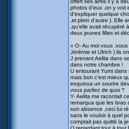
offert ses amis il y a de
photos d’eux ,on y voit 
d’expliquer quelque cho
,et plein d’autre ). Elle
,qu’elle avait récupéré
deux jeunes filles et déc
« O- Au moi vous ,vous 
Jérémie et Ulrich ) ils o
J prenant Aelita dans se
dans notre chambre !
U entourant Yumi dans se
mais bon c’est mieux qu
esquissa un sourire dev
vous parliez de quoi ?
Y- Aelita me racontait 
remarqua que les bras d 
son absence ,ceci lui ré
sans le vouloir à quel po
comptait pas quitté la je
O regardant tour à tour 