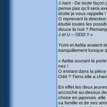
J riant - De toute façon 
pense pas qu’il sera av
droite je vous rappelle !
O reprenant la direction
étudié toutes les possib
douce la nuit ? Remarque
J et U – ODD !! »
Yumi et Aelita avaient d
tranquillement lorsque qu
« Aelita ouvrant la port
nez !
O entrant dans la pièc
Odd ? Tiens elle a chan
En effet les deux jeunes
accroché au-dessus de so
chose en japonais ,elle
sa famille et de ses amis