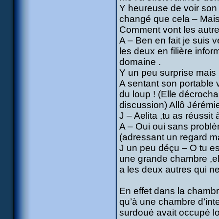
Y heureuse de voir son a
changé que cela – Mais a
Comment vont les autr
A – Ben en fait je suis 
les deux en filière info
domaine .
Y un peu surprise mais p
A sentant son portable v
du loup ! (Elle décrocha
discussion) Allô Jérémi
J – Aelita ,tu as réussit
A – Oui oui sans problèm
(adressant un regard mal
J un peu déçu – O tu e
une grande chambre ,elle
a les deux autres qui n
En effet dans la chamb
qu’à une chambre d’inte
surdoué avait occupé lo