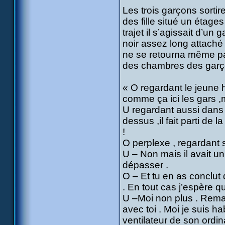
Les trois garçons sortir
des fille situé un étage
trajet il s’agissait d’un
noir assez long attach
ne se retourna même pa
des chambres des garç
« O regardant le jeune 
comme ça ici les gars ,ma
U regardant aussi dans l
dessus ,il fait parti de 
!
O perplexe , regardant 
U – Non mais il avait un 
dépasser .
O – Et tu en as conclut 
. En tout cas j’espère q
U –Moi non plus . Rema
avec toi . Moi je suis ha
ventilateur de son ordin