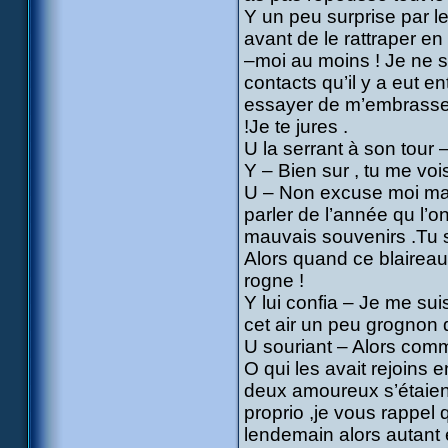
Y un peu surprise par l
avant de le rattraper en
–moi au moins ! Je ne su
contacts qu’il y a eut en
essayer de m’embrasser
!Je te jures .
U la serrant à son tour
Y – Bien sur , tu me vois
U – Non excuse moi mai
parler de l’année qu l’o
mauvais souvenirs .Tu s
Alors quand ce blaireau
rogne !
Y lui confia – Je me sui
cet air un peu grognon q
U souriant – Alors com
O qui les avait rejoins
deux amoureux s’étaient
proprio ,je vous rappel q
lendemain alors autant e