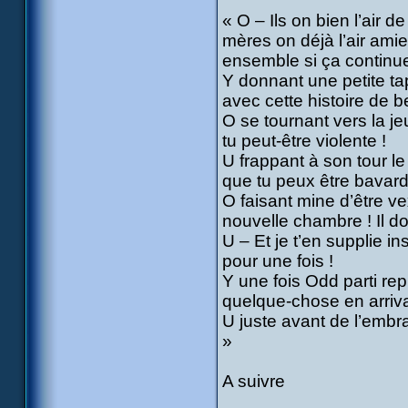
« O – Ils on bien l’air 
mères on déjà l’air amie
ensemble si ça continu
Y donnant une petite tap
avec cette histoire de 
O se tournant vers la je
tu peut-être violente !
U frappant à son tour le
que tu peux être bavard ! 
O faisant mine d’être ve
nouvelle chambre ! Il d
U – Et je t’en supplie ins
pour une fois !
Y une fois Odd parti re
quelque-chose en arriva
U juste avant de l’embra
»
A suivre