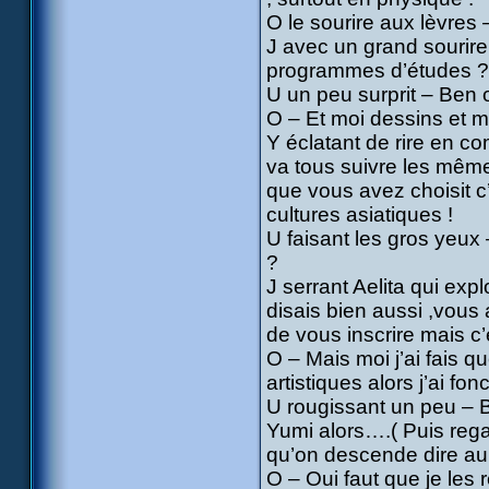
O le sourire aux lèvres 
J avec un grand sourire
programmes d’études ?
U un peu surprit – Ben o
O – Et moi dessins et 
Y éclatant de rire en co
va tous suivre les mêmes
que vous avez choisit c’
cultures asiatiques !
U faisant les gros yeux 
?
J serrant Aelita qui exp
disais bien aussi ,vous
de vous inscrire mais c’e
O – Mais moi j’ai fais qu
artistiques alors j’ai fonc
U rougissant un peu – Be
Yumi alors….( Puis regar
qu’on descende dire au
O – Oui faut que je les