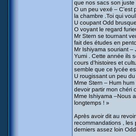
que nos sacs son juste 
O un peu vexé – C’est pa
la chambre .Toi qui voul
U coupant Odd brusqueme
O voyant le regard furie
Mr Stern se tournant ver
fait des études en pentc
Mr Ishiyama souriant – 
Yumi . Cette année ils s
cours d’histoires et cult
semble que ce lycée est
U rougissant un peu du
Mme Stern – Hum hum ! 
devoir partir mon chéri 
Mme Ishiyama –Nous auss
longtemps ! »
Après avoir dit au revoi
recommandations , les pa
derniers assez loin Odd d