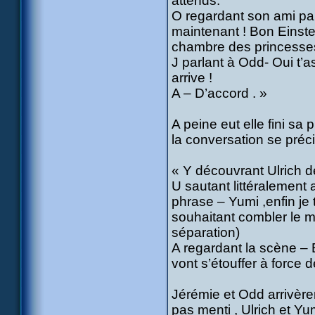
attends.
O regardant son ami parti
maintenant ! Bon Einstei
chambre des princesses 
J parlant à Odd- Oui t’a
arrive !
A – D’accord . »
A peine eut elle fini sa
la conversation se précip
« Y découvrant Ulrich de
U sautant littéralement 
phrase – Yumi ,enfin je
souhaitant combler le m
séparation)
A regardant la scène – 
vont s’étouffer à force 
Jérémie et Odd arrivèren
pas menti , Ulrich et Yumi