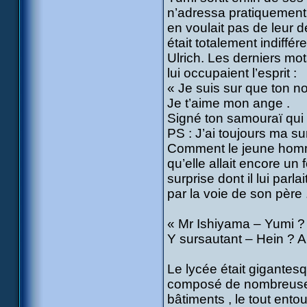
n’adressa pratiquement p
en voulait pas de leur d
était totalement indiffé
Ulrich. Les derniers mots
lui occupaient l’esprit :
« Je suis sur que ton no
Je t’aime mon ange .
Signé ton samouraï qui 
PS : J’ai toujours ma sur
Comment le jeune homme p
qu’elle allait encore un 
surprise dont il lui parl
par la voie de son père 
« Mr Ishiyama – Yumi ?
Y sursautant – Hein ? Ah
Le lycée était gigantesq
composé de nombreuses 
bâtiments , le tout ent