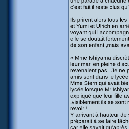
une parade à chacune des
c’est fait il reste plus qu’
Ils prirent alors tous le
et Yumi et Ulrich en arri
voyant qui l’accompagnai
elle se doutait fortement
de son enfant ,mais avai
« Mme Ishiyama discrè
leur mari en pleine disc
revenaient pas . Je ne 
amis sont dans le lycée 
Mme Stern qui avait bien
lycée lorsque Mr Ishiya
expliqué que leur fille 
,visiblement ils se sont
revoir !
Y arrivant à hauteur de
préparait à se faire fâch
car elle savait qu’après 