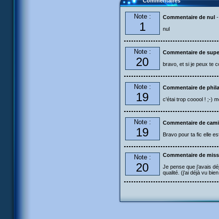
Commentaires
Note :
Commentaire de nul
-
1
nul
Note :
Commentaire de supe
20
bravo, et si je peux te c
Note :
Commentaire de phil
19
c'étai trop cooool ! ;-) mo
Note :
Commentaire de cami
19
Bravo pour ta fic elle e
Commentaire de mis
Note :
20
Je pense que j'avais déj
qualité. (j'ai déjà vu bi