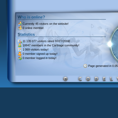
Who is online?
Currently
45 visitors
on the website!
0 online member.
Statistics
11 135 077 visitors
since 07/27/2004!
18847 members
in the Carthage community!
1 069 visitors
today!
0 member signed up
today!
0 member
logged in today!
Page generated in 0.0