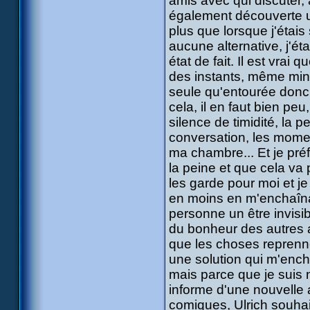
amis avec qui discuter, 
également découverte un
plus que lorsque j'étais
aucune alternative, j'éta
état de fait. Il est vra
des instants, même mini
seule qu'entourée donc 
cela, il en faut bien pe
silence de timidité, la
conversation, les momen
ma chambre... Et je pré
la peine et que cela va 
les garde pour moi et j
en moins en m'enchaîna
personne un être invisib
du bonheur des autres a
que les choses reprenne
une solution qui m'ench
mais parce que je suis 
informe d'une nouvelle 
comiques, Ulrich souhai