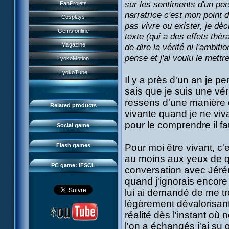
History
sur les sentiments d'un pe
FanProjets
Anti-XANA formation
Books
narratrice c'est mon point 
Characters
Cosplays
Hornet attack
Video games
pas vivre ou exister, je dé
Powers
Gems online
texte (qui a des effets thér
Death of the hornets
Games and toys
Game guide
Magazine
de dire la vérité ni l'ambit
Monster Swarm
Card game
pense et j'ai voulu le mettre
Missions
LyokoMotion
CL race 2
Goodies
Presentation
Monsters
LyokoTube
Aelita's Battle
Il y a près d'un an je p
Others
IFSCL news
Maps & Gallery
sais que je suis une vé
Odd's Battle
Catalogue
The creator
Social Gamers
ressens d'une manière d
Code Lyoko's Galaxy
Related products
Media
vivante quand je ne viva
3D Duo
Manta Bomber
pour le comprendre il fau
FAQ
Social game
Sector 2 Escape
Downloads
Flash games
Pour moi être vivant, c'
IFSCL network
au moins aux yeux de q
PC game: IFSCL
conversation avec Jérém
quand j'ignorais encore m
lui ai demandé de me tr
légèrement dévalorisant 
réalité dès l'instant o
l'on a échangés j'ai su q