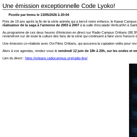
Une émission exceptionnelle Code Lyoko!
Postée par Immu le 13/05/2026 à 20:04
Près de 19 ans après la fin de la série animée qui a bercé notre enfance, le Kawaï Cam
réalisateur de la saga à l'antenne de 2003 à 2007
à la salle d'escalade Vertical'Art à Sa
Au programme de ces deux heures d'émission en direct sur Radio Campus Orléans (88.3FM) 
reviendront sur de toute la culture des fans de la série qui continuent à faire vivre l'oeuvr
Une émission co-réalisée avec Oni Films Orléans, qui assurera la captation vidéo pour re
Alors à vos agendas, rendez-vous le
vendredi 12 juin de 18h à 20h, sur les ondes et e
Lien du direct :
https://orleans.radiocampus.org/radio-live/