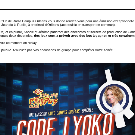
pus Club de Radio Campus Orléans vous donne rendez-vous pour une émission exceptionnell
int Jean de la Ruelle, à proximité d’Orléans (accessible en transport en commun).
et en public, Sophie et Jérôme parleront des anecdotes et secrets de production de Code 
e depuis deux décennies,
des jeux sont a prévoir avec des lots à gagner, et très certainem
vivre ce moment en replay.
n public
. N'oubliez pas vos chaussons de grimpe pour compléter votre soirée !