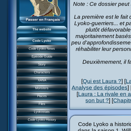
Note : Ce dossier peut
The team
LyokoNetwork
La première est le fait
Professionals
Lyoko-guerriers... et
plutôt défavorabl
The website
majoritairement basés 
Code Lyoko
peu d'approfondissement
réhabiliter leur perso
Code Lyoko News
Code Lyoko News
Episode Guide
Episode guide
Deuxièmement, il fa
Story
Story
Characters
Characters
[
Qui est Laura ?
] [
La
XANA
Actors
Analyse des épisodes
] 
Monsters
XANA
[
Laura : La rivale en 
Places
son but ?
] [
Chapitr
Monsters
Garage Kids
Files
Places
Comics
Lyokostats
Music
Files
Code Lyoko Chronicles
Code Lyoko History
Videos
Code Lyoko a histor
Lyokostats
Code Lyoko events
FR3 game
dans la saison 1, Wil
Renders & HD images