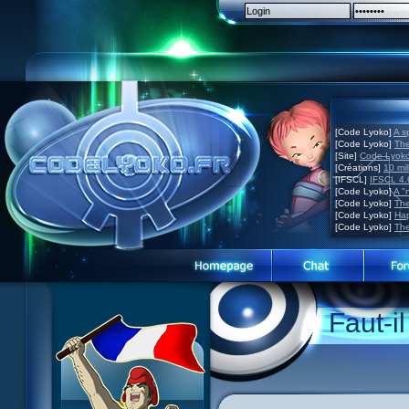
[Code Lyoko]
A s
[Code Lyoko]
The
[Site]
Code Lyoko 
[Créations]
10 mil
[IFSCL]
IFSCL 4.6
[Code Lyoko]
A "
[Code Lyoko]
The
[Code Lyoko]
Hap
[Code Lyoko]
The
Website presentation
Faut-il
Guided tour
Sign up
Contact
Contests