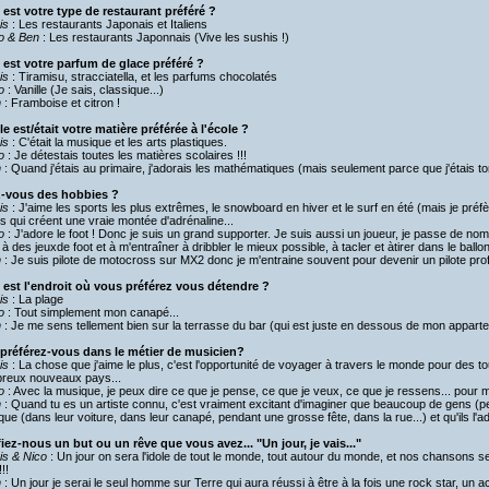
 est votre type de restaurant préféré ?
is
: Les restaurants Japonais et Italiens
o & Ben
: Les restaurants Japonnais (Vive les sushis !)
 est votre parfum de glace préféré ?
is
: Tiramisu, stracciatella, et les parfums chocolatés
o
: Vanille (Je sais, classique...)
n
: Framboise et citron !
e est/était votre matière préférée à l'école ?
is
: C'était la musique et les arts plastiques.
o
: Je détestais toutes les matières scolaires !!!
n
: Quand j'étais au primaire, j'adorais les mathématiques (mais seulement parce que j'étais 
-vous des hobbies ?
is
: J'aime les sports les plus extrêmes, le snowboard en hiver et le surf en été (mais je préfère 
s qui créent une vraie montée d'adrénaline...
o
: J'adore le foot ! Donc je suis un grand supporter. Je suis aussi un joueur, je passe de 
 à des jeuxde foot et à m'entraîner à dribbler le mieux possible, à tacler et àtirer dans le ballon
n
: Je suis pilote de motocross sur MX2 donc je m'entraine souvent pour devenir un pilote pro
 est l'endroit où vous préférez vous détendre ?
is
: La plage
o
: Tout simplement mon canapé...
n
: Je me sens tellement bien sur la terrasse du bar (qui est juste en dessous de mon appart
préférez-vous dans le métier de musicien?
is
: La chose que j'aime le plus, c'est l'opportunité de voyager à travers le monde pour des t
reux nouveaux pays...
o
: Avec la musique, je peux dire ce que je pense, ce que je veux, ce que je ressens... pour 
n
: Quand tu es un artiste connu, c'est vraiment excitant d'imaginer que beaucoup de gens (peu
ue (dans leur voiture, dans leur canapé, pendant une grosse fête, dans la rue...) et qu'ils l'ad
iez-nous un but ou un rêve que vous avez... "Un jour, je vais..."
is & Nico
: Un jour on sera l'idole de tout le monde, tout autour du monde, et nos chansons s
!!
n
: Un jour je serai le seul homme sur Terre qui aura réussi à être à la fois une rock star, un ac