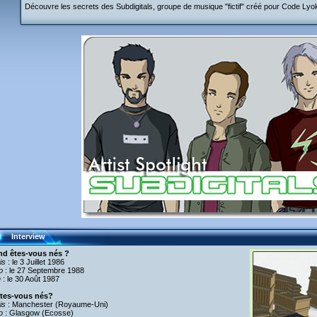
Découvre les secrets des Subdigitals, groupe de musique "fictif" créé pour Code Lyoko
Interview
d êtes-vous nés ?
is
: le 3 Juillet 1986
o
: le 27 Septembre 1988
n
: le 30 Août 1987
tes-vous nés?
is
: Manchester (Royaume-Uni)
o
: Glasgow (Ecosse)