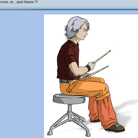
ross, et... quoi d'autre ?!