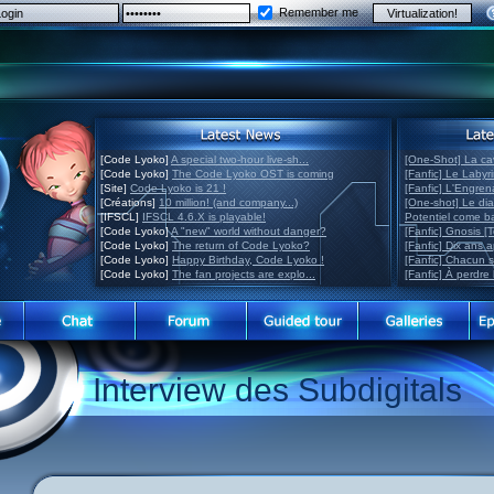
Remember me
[Code Lyoko]
A special two-hour live-sh...
[One-Shot] La ca
[Code Lyoko]
The Code Lyoko OST is coming
[Fanfic] Le Labyr
[Site]
Code Lyoko is 21 !
[Fanfic] L'Engre
[Créations]
10 million! (and company...)
[One-shot] Le di
[IFSCL]
IFSCL 4.6.X is playable!
Potentiel come 
[Code Lyoko]
A "new" world without danger?
[Fanfic] Gnosis [
[Code Lyoko]
The return of Code Lyoko?
[Fanfic] Dix ans 
[Code Lyoko]
Happy Birthday, Code Lyoko !
[Fanfic] Chacun 
[Code Lyoko]
The fan projects are explo...
[Fanfic] À perdre 
Interview des Subdigitals