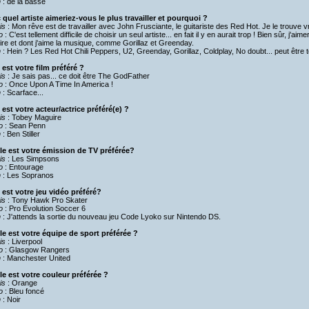
n
: de la basse
 quel artiste aimeriez-vous le plus travailler et pourquoi ?
is
: Mon rêve est de travailler avec John Frusciante, le guitariste des Red Hot. Je le trouve 
o
: C'est tellement difficile de choisir un seul artiste... en fait il y en aurait trop ! Bien sûr, j'ai
ire et dont j'aime la musique, comme Gorillaz et Greenday.
n
: Hein ? Les Red Hot Chili Peppers, U2, Greenday, Gorillaz, Coldplay, No doubt... peut être 
 est votre film préféré ?
is
: Je sais pas... ce doit être The GodFather
o
: Once Upon A Time In America !
n
: Scarface...
 est votre acteur/actrice préféré(e) ?
is
: Tobey Maguire
o
: Sean Penn
n
: Ben Stiller
le est votre émission de TV préférée?
is
: Les Simpsons
o
: Entourage
n
: Les Sopranos
 est votre jeu vidéo préféré?
is
: Tony Hawk Pro Skater
o
: Pro Evolution Soccer 6
n
: J'attends la sortie du nouveau jeu Code Lyoko sur Nintendo DS.
le est votre équipe de sport préférée ?
is
: Liverpool
o
: Glasgow Rangers
n
: Manchester United
le est votre couleur préférée ?
is
: Orange
o
: Bleu foncé
n
: Noir