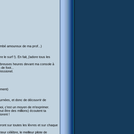
tombé amoureux de ma prof...)
le surf !). En fait, j'adore tous les
nombreuses heures devant ma console à
 de foot...
fessionel.
ement)
ournées, et donc de découvrir de
moi, c'est un moyen de m'exprimer.
t être des millions) écoutent ta
orent !
eront sur toutes les lèvres et sur chaque
teur célèbre, le meilleur pilote de