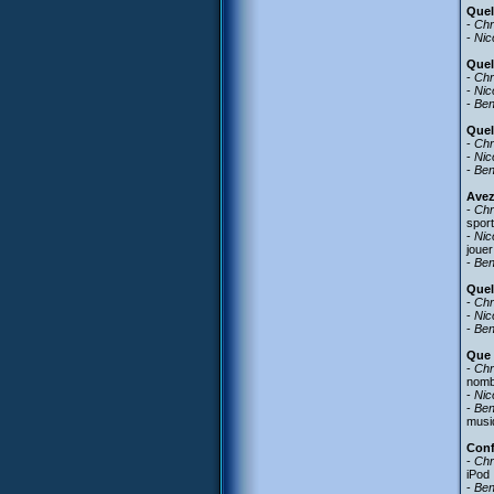
Quel
-
Chr
-
Nic
Quel
-
Chr
-
Nic
-
Be
Quell
-
Chr
-
Nic
-
Be
Avez
-
Chr
sport
-
Nic
jouer
-
Be
Quel
-
Chr
-
Nic
-
Be
Que 
-
Chr
nomb
-
Nic
-
Be
musiq
Conf
-
Chr
iPod !
-
Be