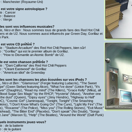
n
: Manchester (Royaume-Uni)
 est votre signe astrologique ?
is
: Cancer
o
: Balance
n
: Vierge
les sont vos influences musicales?
is, Nico et Ben
: Nous sommes tous de grands fans des Red Hot Chili
ers et de U2. Nous sommes aussi influencés par Green Day, Gorillaz et
n Park.
 est votre CD préféré ?
is
: "Stadium Arcadium" des Red Hot Chili Peppers, bien sûr!
o
: "Gorillaz" qui est le premier album de Gorillaz.
n
: "How to Dismantle an Atomic Bomb" de U2.
le est votre chanson préférée ?
is
: "Dani California" des Red Hot Chili Peppers
o
: "Cleant Eastwood" de Gorillaz
n
: "American idiot" de Greenday
les sont les chansons les plus écoutées sur vos iPods ?
, Nico et Ben
: "Glamorous" (Fergie featuring Ludacris), "The Sweet
e" (Gwen Stefani featuring Akon), "What I've done" (Linkin Park), "It's
ver" (Daughtry), "Read my mind" (The Killers), "Grace Kelly" (Mika), all
"Blood Sugar Sex Magic" by the RHCP, "Hysteria" (Muse), "Another one
 the dust" (Queen), "Gipsy eyes" (Jimy Hendrix), "Highway to Hell"
C), "Cosmic Girl" (Jamiroquai), "Tonight, Tonight" (The Smashing
kins), "I Don't Know What's Going On" (The Cure), "Light My Fire" (The
), "Roxanne" (The Police), "Miss you" (The Rolling Stones), "Exit Music"
ohead), "The Bitter End" (Placebo), "Don't speak" (No Doubt), "Songs
 Jane" (Maroon 5), "Help" (The Beatles), "Around the World" (Daft Punk)
uels instruments jouez-vous?
is
: de la batterie
o
: de la guitare