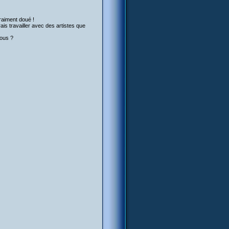
vraiment doué !
merais travailler avec des artistes que
tous ?