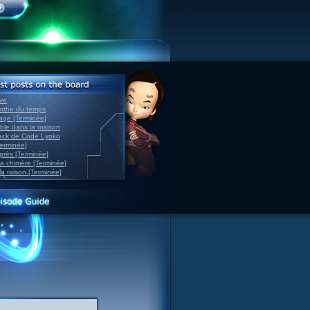
ve
inthe du temps
nage [Terminée]
able dans la maison
back de Code Lyoko
Terminée]
après [Terminée]
sa chimère [Terminée]
la raison [Terminée]