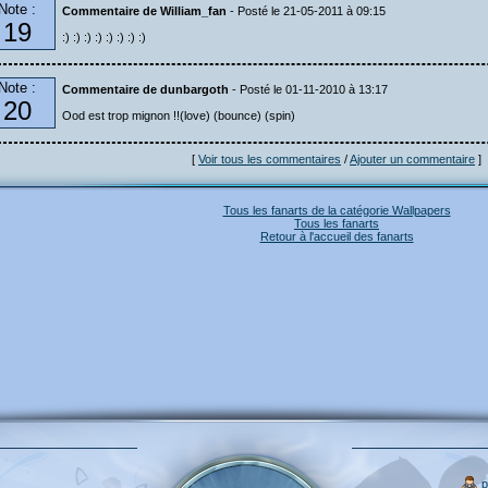
Note :
Commentaire de William_fan
- Posté le 21-05-2011 à 09:15
19
:) :) :) :) :) :) :) :)
Note :
Commentaire de dunbargoth
- Posté le 01-11-2010 à 13:17
20
Ood est trop mignon !!(love) (bounce) (spin)
[
Voir tous les commentaires
/
Ajouter un commentaire
]
Tous les fanarts de la catégorie Wallpapers
Tous les fanarts
Retour à l'accueil des fanarts
p