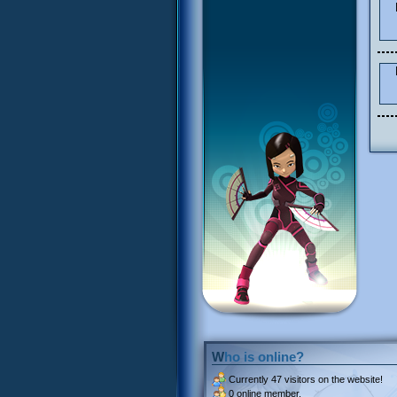
Who is online?
Currently
47 visitors
on the website!
0 online member.