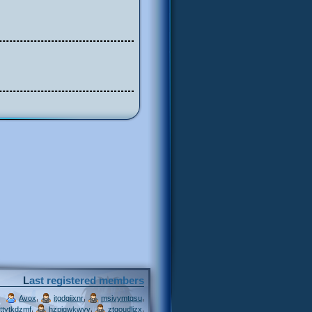
Last registered members
,
,
,
Avox
itgdqiixnr
msivymtqsu
,
,
,
ttytkdzmf
hzpjqwkwvv
ztgoudljzx