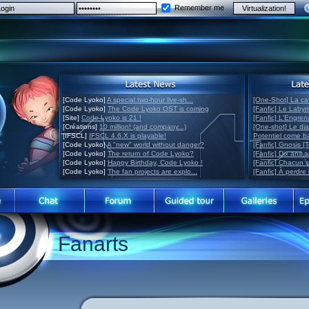
Remember me
[Code Lyoko]
A special two-hour live-sh...
[One-Shot] La ca
[Code Lyoko]
The Code Lyoko OST is coming
[Fanfic] Le Labyr
[Site]
Code Lyoko is 21 !
[Fanfic] L'Engre
[Créations]
10 million! (and company...)
[One-shot] Le di
[IFSCL]
IFSCL 4.6.X is playable!
Potentiel come 
[Code Lyoko]
A "new" world without danger?
[Fanfic] Gnosis [
[Code Lyoko]
The return of Code Lyoko?
[Fanfic] Dix ans 
[Code Lyoko]
Happy Birthday, Code Lyoko !
[Fanfic] Chacun 
[Code Lyoko]
The fan projects are explo...
[Fanfic] À perdre 
Fanarts