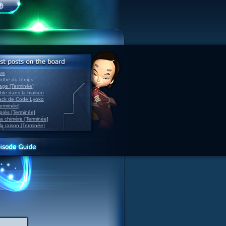
ve
inthe du temps
nage [Terminée]
able dans la maison
back de Code Lyoko
Terminée]
après [Terminée]
sa chimère [Terminée]
la raison [Terminée]