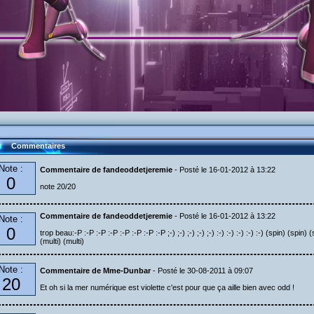
Commentaires
Note :
Commentaire de fandeoddetjeremie
- Posté le 16-01-2012 à 13:22
0
note 20/20
Commentaire de fandeoddetjeremie
- Posté le 16-01-2012 à 13:22
Note :
0
trop beau:-P :-P :-P :-P :-P :-P :-P :-P ;-) ;-) ;-) ;-) ;-) :-) :-) :-) :-) :-) (spin) (sp
(multi) (multi)
Note :
Commentaire de Mme-Dunbar
- Posté le 30-08-2011 à 09:07
20
Et oh si la mer numérique est violette c'est pour que ça aille bien avec odd !