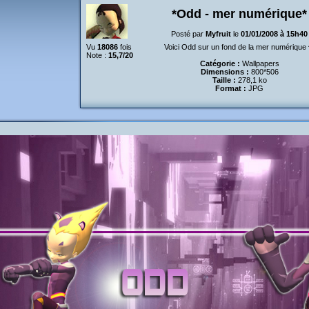
*Odd - mer numérique*
Posté par
Myfruit
le
01/01/2008 à 15h40
Vu
18086
fois
Voici Odd sur un fond de la mer numérique 
Note :
15,7/20
Catégorie :
Wallpapers
Dimensions :
800*506
Taille :
278,1 ko
Format :
JPG