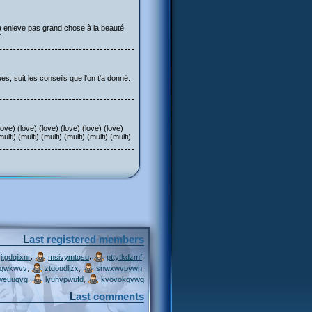
ça enleve pas grand chose à la beauté
*
ues, suit les conseils que l'on t'a donné.
love) (love) (love) (love) (love) (love)
ulti) (multi) (multi) (multi) (multi) (multi)
Last registered members
,
,
,
itgdqiixnr
msivymtqsu
pttytkdzmf
,
,
,
jqwkwvv
ztgoudljzx
snwxwvpywh
,
,
weuuqvg
lyuhypwufd
kvovokqvwq
Last comments