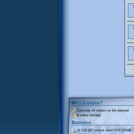
Who is online?
Currently
44 visitors
on the website!
0 online member.
Statistics
11 129 287 visitors
since 07/27/2004!