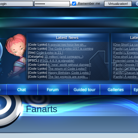
Remember me
[Code Lyoko]
A special two-hour live-sh...
[One-Shot] La ca
[Code Lyoko]
The Code Lyoko OST is coming
[Fanfic] Le Labyr
[Site]
Code Lyoko is 21 !
[Fanfic] L'Engre
[Créations]
10 million! (and company...)
[One-shot] Le di
[IFSCL]
IFSCL 4.6.X is playable!
Potentiel come 
[Code Lyoko]
A "new" world without danger?
[Fanfic] Gnosis [
[Code Lyoko]
The return of Code Lyoko?
[Fanfic] Dix ans 
[Code Lyoko]
Happy Birthday, Code Lyoko !
[Fanfic] Chacun 
[Code Lyoko]
The fan projects are explo...
[Fanfic] À perdre 
Fanarts