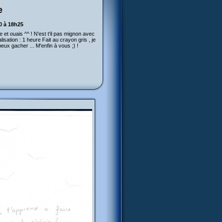
e
0 à 18h25
e et ouais ^^ ! N'est t'il pas mignon avec
lisation : 1 heure Fait au crayon gris , je
eux gacher ... M'enfin à vous ;) !