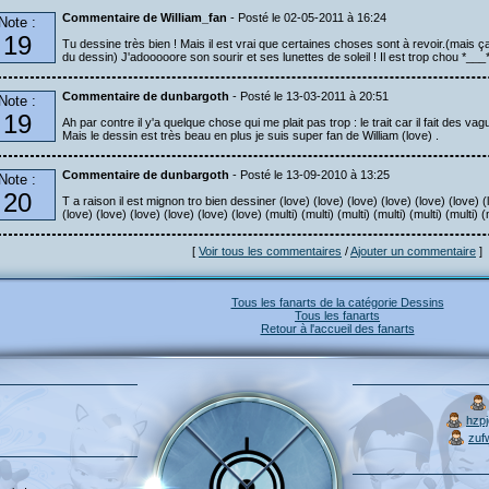
Commentaire de William_fan
- Posté le 02-05-2011 à 16:24
Note :
19
Tu dessine très bien ! Mais il est vrai que certaines choses sont à revoir.(mais 
du dessin) J'adooooore son sourir et ses lunettes de soleil ! Il est trop chou *___
Commentaire de dunbargoth
- Posté le 13-03-2011 à 20:51
Note :
19
Ah par contre il y'a quelque chose qui me plait pas trop : le trait car il fait des vag
Mais le dessin est très beau en plus je suis super fan de William (love) .
Commentaire de dunbargoth
- Posté le 13-09-2010 à 13:25
Note :
20
T a raison il est mignon tro bien dessiner (love) (love) (love) (love) (love) (love) (
(love) (love) (love) (love) (love) (love) (multi) (multi) (multi) (multi) (multi) (multi) (m
[
Voir tous les commentaires
/
Ajouter un commentaire
]
Tous les fanarts de la catégorie Dessins
Tous les fanarts
Retour à l'accueil des fanarts
hzp
zuf