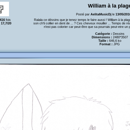
William à la plag
Posté par
AelitaMusicDj
le
13/05/201
416
fois
Ralala ce déssins que je tenez temps le faire aussi ! William à la plag
:
17,7/20
son ch'ti collier en dent de ... ? Ces cheveux mouiller ... Temps de réa
n'est pas colorier car peut-être que sa pourrais peut-etre un p
Catégorie :
Dessins
Dimensions :
2480*3507
Taille :
646,6 ko
Format :
JPG