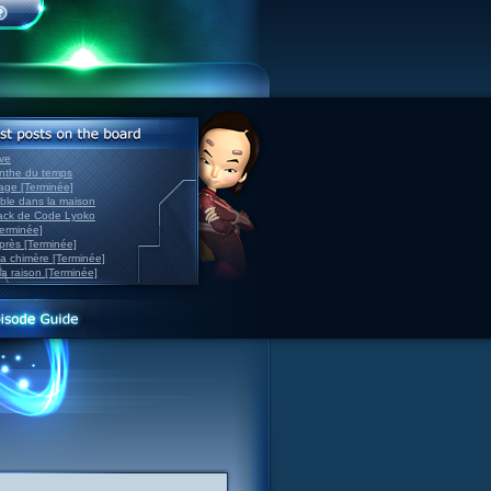
ve
inthe du temps
nage [Terminée]
able dans la maison
back de Code Lyoko
Terminée]
après [Terminée]
sa chimère [Terminée]
la raison [Terminée]