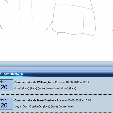
Commentaires
Note :
Commentaire de William_fan
- Posté le 18-08-2011 à 12:12
20
(love) (love) (love) (love) (love) (love) (love) (love)
Note :
Commentaire de Mme-Dunbar
- Posté le 28-06-2011 à 16:04
20
L'ey crOw hOupiignOu (love) (love) (love) (love)