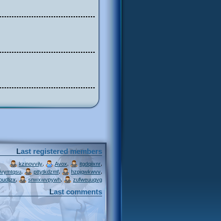
Last registered members
,
,
,
kzinovvily
Avox
itgdqiixnr
,
,
,
ivymtqsu
pttytkdzmf
hzpjqwkwvv
,
,
oudljzx
snwxwvpywh
zufweuuqvg
Last comments