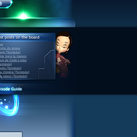
ve
inthe du temps
nage [Terminée]
able dans la maison
back de Code Lyoko
Terminée]
après [Terminée]
sa chimère [Terminée]
la raison [Terminée]