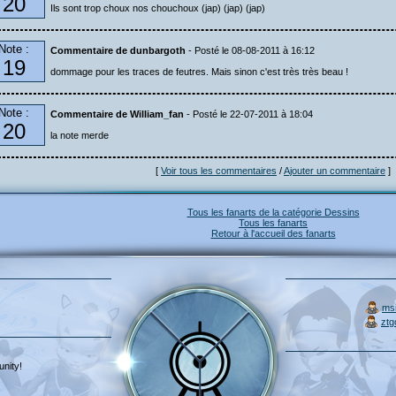
20
Ils sont trop choux nos chouchoux (jap) (jap) (jap)
Note :
Commentaire de dunbargoth
- Posté le 08-08-2011 à 16:12
19
dommage pour les traces de feutres. Mais sinon c'est très très beau !
Note :
Commentaire de William_fan
- Posté le 22-07-2011 à 18:04
20
la note merde
[
Voir tous les commentaires
/
Ajouter un commentaire
]
Tous les fanarts de la catégorie Dessins
Tous les fanarts
Retour à l'accueil des fanarts
ms
ztg
nity!