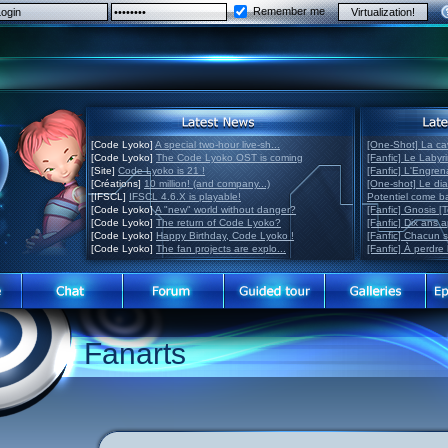
Remember me
[Code Lyoko]
A special two-hour live-sh...
[One-Shot] La ca
[Code Lyoko]
The Code Lyoko OST is coming
[Fanfic] Le Labyr
[Site]
Code Lyoko is 21 !
[Fanfic] L'Engre
[Créations]
10 million! (and company...)
[One-shot] Le di
[IFSCL]
IFSCL 4.6.X is playable!
Potentiel come 
[Code Lyoko]
A "new" world without danger?
[Fanfic] Gnosis [
[Code Lyoko]
The return of Code Lyoko?
[Fanfic] Dix ans 
[Code Lyoko]
Happy Birthday, Code Lyoko !
[Fanfic] Chacun 
[Code Lyoko]
The fan projects are explo...
[Fanfic] À perdre 
Fanarts