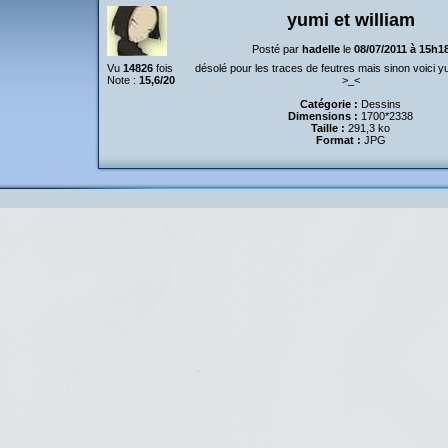
yumi et william
Posté par
hadelle
le
08/07/2011 à 15h1
Vu
14826
fois
désolé pour les traces de feutres mais sinon voici yu
Note :
15,6/20
>_<
Catégorie :
Dessins
Dimensions :
1700*2338
Taille :
291,3 ko
Format :
JPG