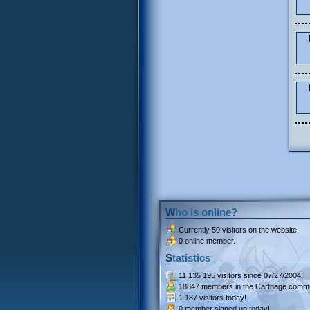
Who is online?
Currently
50 visitors
on the website!
0 online member.
Statistics
11 135 195 visitors
since 07/27/2004!
18847 members
in the Carthage commu
1 187 visitors
today!
0 member signed up
today!