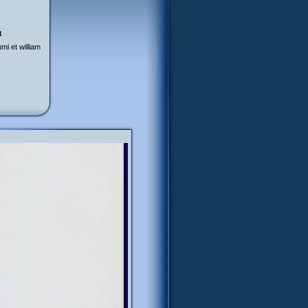
8
mi et william