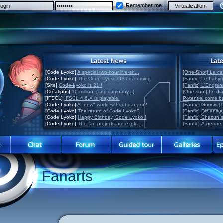
Remember me
[Code Lyoko]
A special two-hour live-sh...
[One-Shot] La ca
[Code Lyoko]
The Code Lyoko OST is coming
[Fanfic] Le Labyr
[Site]
Code Lyoko is 21 !
[Fanfic] L'Engre
[Créations]
10 million! (and company...)
[One-shot] Le di
[IFSCL]
IFSCL 4.6.X is playable!
Potentiel come 
[Code Lyoko]
A "new" world without danger?
[Fanfic] Gnosis [
[Code Lyoko]
The return of Code Lyoko?
[Fanfic] Dix ans 
[Code Lyoko]
Happy Birthday, Code Lyoko !
[Fanfic] Chacun 
[Code Lyoko]
The fan projects are explo...
[Fanfic] À perdre 
Fanarts