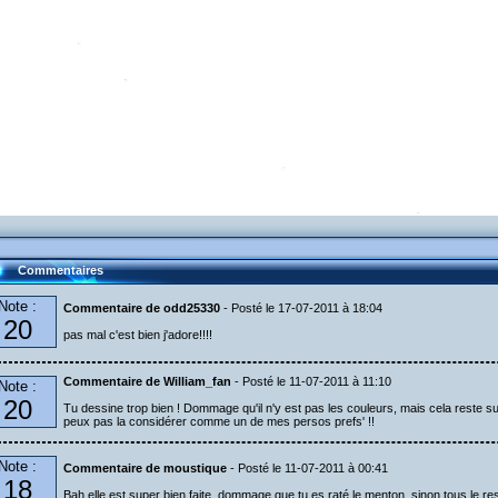
Commentaires
Note :
Commentaire de odd25330
- Posté le 17-07-2011 à 18:04
20
pas mal c'est bien j'adore!!!!
Commentaire de William_fan
- Posté le 11-07-2011 à 11:10
Note :
20
Tu dessine trop bien ! Dommage qu'il n'y est pas les couleurs, mais cela reste sup
peux pas la considérer comme un de mes persos prefs' !!
Note :
Commentaire de moustique
- Posté le 11-07-2011 à 00:41
18
Bah elle est super bien faite, dommage que tu es raté le menton, sinon tous le res