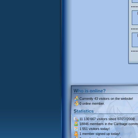
Who is online?
Currently
43 visitors
on the website!
0 online member.
Statistics
11 130 667 visitors
since 07/27/2004!
18846 members
in the Carthage commu
1 551 visitors
today!
1 member signed up
today!