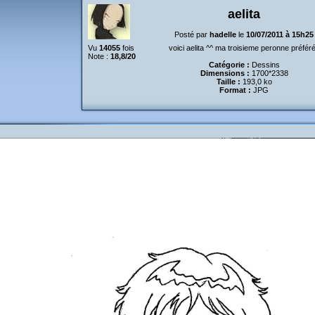
aelita
Posté par
hadelle
le
10/07/2011 à 15h25
Vu
14055
fois
voici aelita ^^ ma troisieme peronne préfér
Note :
18,8/20
Catégorie :
Dessins
Dimensions :
1700*2338
Taille :
193,0 ko
Format :
JPG