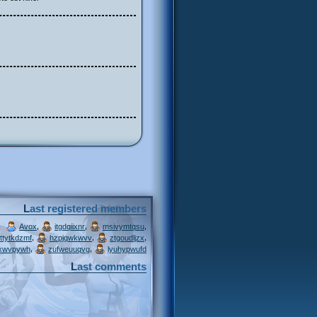
Last registered members
,
,
,
Avox
itgdqiixnr
msivymtqsu
,
,
,
ttytkdzmf
hzpjqwkwvv
ztgoudljzx
,
,
xwvpywh
zufweuuqvg
lyuhypwufd
Last comments