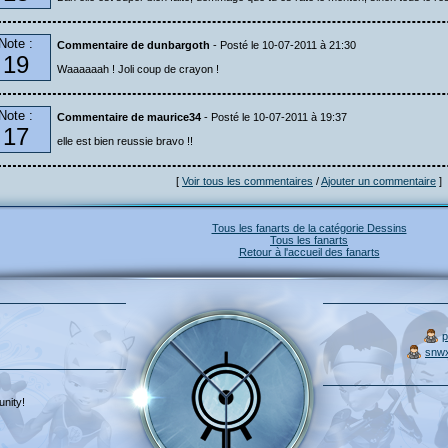
Note :
Commentaire de dunbargoth
- Posté le 10-07-2011 à 21:30
19
Waaaaaah ! Joli coup de crayon !
Note :
Commentaire de maurice34
- Posté le 10-07-2011 à 19:37
17
elle est bien reussie bravo !!
[
Voir tous les commentaires
/
Ajouter un commentaire
]
Tous les fanarts de la catégorie Dessins
Tous les fanarts
Retour à l'accueil des fanarts
p
snw
nity!