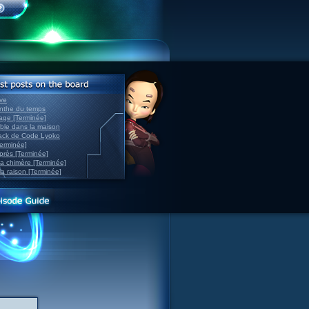
ve
inthe du temps
nage [Terminée]
able dans la maison
back de Code Lyoko
Terminée]
après [Terminée]
sa chimère [Terminée]
la raison [Terminée]