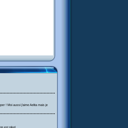
er ! Moi aussi j'aime Aelita mais je
te est nikel