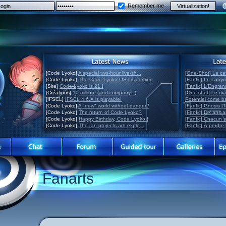
Remember me
[Code Lyoko]
A special two-hour live-sh...
[One-Shot] La ca
[Code Lyoko]
The Code Lyoko OST is coming
[Fanfic] Le Labyr
[Site]
Code Lyoko is 21 !
[Fanfic] L'Engre
[Créations]
10 million! (and company...)
[One-shot] Le di
[IFSCL]
IFSCL 4.6.X is playable!
Potentiel come 
[Code Lyoko]
A "new" world without danger?
[Fanfic] Gnosis [
[Code Lyoko]
The return of Code Lyoko?
[Fanfic] Dix ans 
[Code Lyoko]
Happy Birthday, Code Lyoko !
[Fanfic] Chacun 
[Code Lyoko]
The fan projects are explo...
[Fanfic] À perdre 
Fanarts