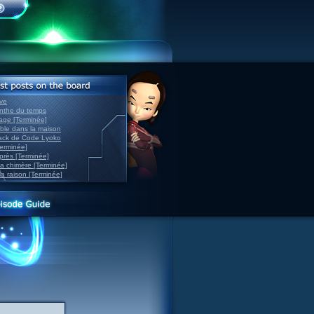
ve
inthe du temps
nage [Terminée]
able dans la maison
back de Code Lyoko
Terminée]
après [Terminée]
sa chimère [Terminée]
la raison [Terminée]