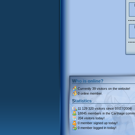
Who is online?
Currently
39 visitors
on the website!
0 online member.
Statistics
11 129 320 visitors
since 07/27/2004!
18845 members
in the Carthage commu
204 visitors
today!
0 member signed up
today!
0 member
logged in today!