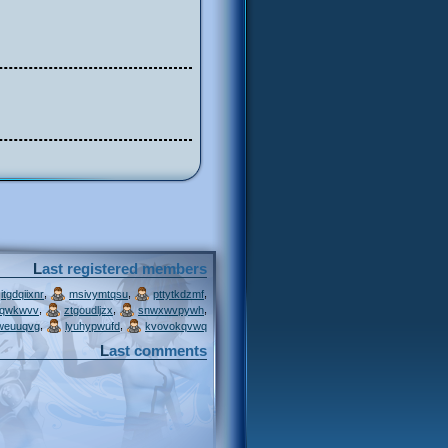
Last registered members
,
,
,
itgdqiixnr
msivymtqsu
pttytkdzmf
,
,
,
jqwkwvv
ztgoudljzx
snwxwvpywh
,
,
weuuqvg
lyuhypwufd
kvovokqvwq
Last comments