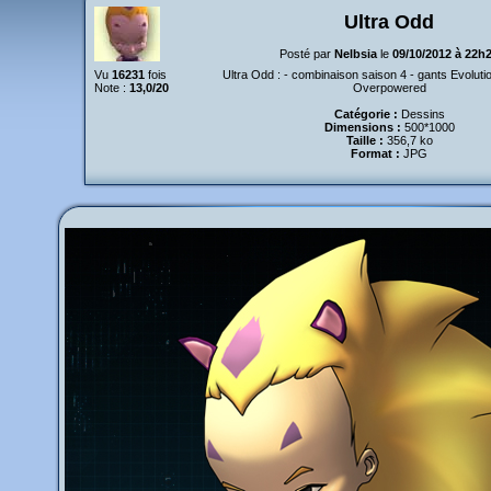
Ultra Odd
Posté par
Nelbsia
le
09/10/2012 à 22h
Vu
16231
fois
Ultra Odd : - combinaison saison 4 - gants Evolut
Note :
13,0/20
Overpowered
Catégorie :
Dessins
Dimensions :
500*1000
Taille :
356,7 ko
Format :
JPG