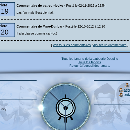
Note :
Commentaire de pat-sur-lyoko
- Posté le 02-11-2012 à 23:54
19
pas fan mais il est bien fait
Note :
Commentaire de Mme-Dunbar
- Posté le 12-10-2012 à 12:20
20
Il a la classe comme ça !(cc)
[
Voir tous les commentaires
/
Ajouter un commentaire
]
Tous les fanarts de la catégorie Dessins
Tous les fanarts
Retour à l'accueil des fanarts
hzp
zuf
nity!