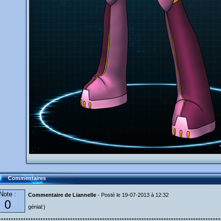
Commentaires
Note :
Commentaire de Liannelle
- Posté le 19-07-2013 à 12:32
0
génial:)