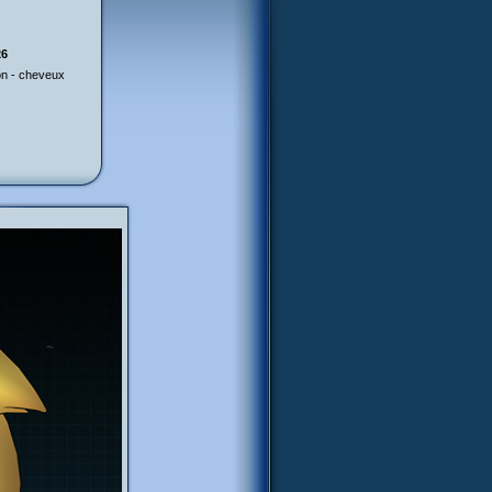
26
ion - cheveux