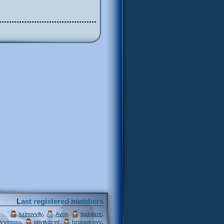
Last registered members
,
,
,
kzinovvily
Avox
itgdqiixnr
,
,
,
ivymtqsu
pttytkdzmf
hzpjqwkwvv