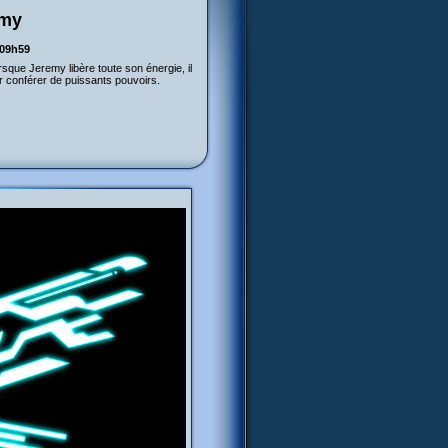
emy
 09h59
que Jeremy libère toute son énergie, il
 conférer de puissants pouvoirs.