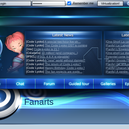
Remember me
[Code Lyoko]
A special two-hour live-sh...
[One-Shot] La ca
[Code Lyoko]
The Code Lyoko OST is coming
[Fanfic] Le Labyr
[Site]
Code Lyoko is 21 !
[Fanfic] L'Engre
[Créations]
10 million! (and company...)
[One-shot] Le di
[IFSCL]
IFSCL 4.6.X is playable!
Potentiel come 
[Code Lyoko]
A "new" world without danger?
[Fanfic] Gnosis [
[Code Lyoko]
The return of Code Lyoko?
[Fanfic] Dix ans 
[Code Lyoko]
Happy Birthday, Code Lyoko !
[Fanfic] Chacun 
[Code Lyoko]
The fan projects are explo...
[Fanfic] À perdre 
Fanarts