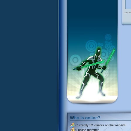
Who is online?
Currently
32 visitors
on the website!
0 online member.