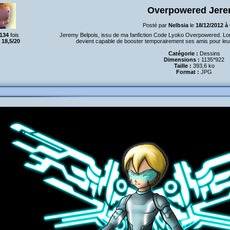
Overpowered Jer
Posté par
Nelbsia
le
18/12/2012 à
134
fois
Jeremy Belpois, issu de ma fanfiction Code Lyoko Overpowered. Lors
:
18,5/20
devient capable de booster temporairement ses amis pour leur
Catégorie :
Dessins
Dimensions :
1135*922
Taille :
393,6 ko
Format :
JPG