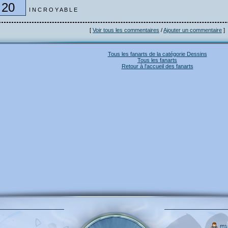
20
I N C R O Y A B L E
[
Voir tous les commentaires
/
Ajouter un commentaire
]
Tous les fanarts de la catégorie Dessins
Tous les fanarts
Retour à l'accueil des fanarts
ms