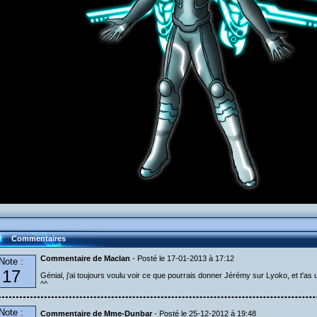
Commentaires
Commentaire de Maclan
- Posté le 17-01-2013 à 17:12
Note :
17
Génial, j'ai toujours voulu voir ce que pourrais donner Jérémy sur Lyoko, et t'as
^^
Note :
Commentaire de Mme-Dunbar
- Posté le 25-12-2012 à 19:48