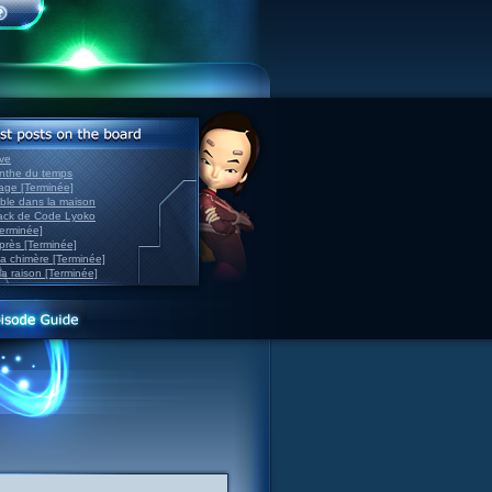
ve
inthe du temps
nage [Terminée]
able dans la maison
back de Code Lyoko
Terminée]
après [Terminée]
sa chimère [Terminée]
la raison [Terminée]