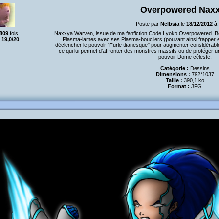
Overpowered Nax
Posté par
Nelbsia
le
18/12/2012 à
809
fois
Naxxya Warven, issue de ma fanfiction Code Lyoko Overpowered. B
:
19,0/20
Plasma-lames avec ses Plasma-boucliers (pouvant ainsi frapper et
déclencher le pouvoir "Furie titanesque" pour augmenter considérablem
ce qui lui permet d'affronter des monstres massifs ou de protéger u
pouvoir Dome céleste.
Catégorie :
Dessins
Dimensions :
792*1037
Taille :
390,1 ko
Format :
JPG