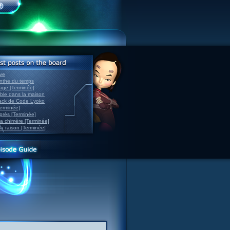
ve
inthe du temps
nage [Terminée]
able dans la maison
back de Code Lyoko
Terminée]
après [Terminée]
sa chimère [Terminée]
la raison [Terminée]