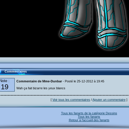
Commentaires
Note :
Commentaire de Mme-Dunbar
- Posté le 25-12-2012 à 19:45
19
Wah ça fait bizarre les yeux blancs
[
Voir tous les commentaires
/
Ajouter un commentaire
]
Tous les fanarts de la catégorie Dessins
Tous les fanarts
Retour à l'accueil des fanarts