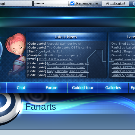
Remember me
[Code Lyoko]
A special two-hour live-sh...
[One-Shot] La ca
[Code Lyoko]
The Code Lyoko OST is coming
[Fanfic] Le Labyr
[Site]
Code Lyoko is 21 !
[Fanfic] L'Engre
[Créations]
10 million! (and company...)
[One-shot] Le di
[IFSCL]
IFSCL 4.6.X is playable!
Potentiel come 
[Code Lyoko]
A "new" world without danger?
[Fanfic] Gnosis [
[Code Lyoko]
The return of Code Lyoko?
[Fanfic] Dix ans 
[Code Lyoko]
Happy Birthday, Code Lyoko !
[Fanfic] Chacun 
[Code Lyoko]
The fan projects are explo...
[Fanfic] À perdre 
Fanarts