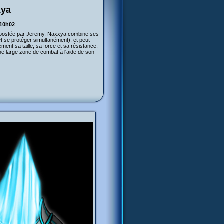
xya
 10h02
oostée par Jeremy, Naxxya combine ses
 se protéger simultanément), et peut
ent sa taille, sa force et sa résistance,
ne large zone de combat à l'aide de son