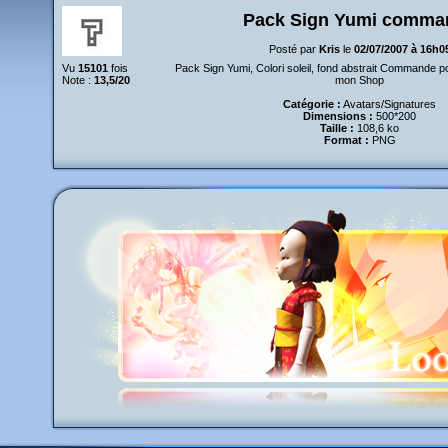
Pack Sign Yumi comma
Posté par
Kris
le
02/07/2007 à 16h0
Vu
15101
fois
Pack Sign Yumi, Colori soleil, fond abstrait Commande p
Note :
13,5/20
mon Shop
Catégorie :
Avatars/Signatures
Dimensions :
500*200
Taille :
108,6 ko
Format :
PNG