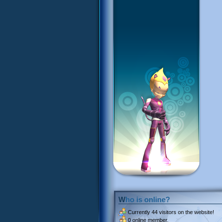
Who is online?
Currently
44 visitors
on the website!
0 online member.