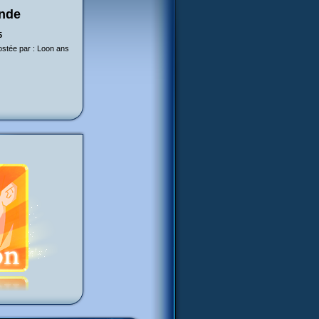
nde
5
ostée par : Loon ans