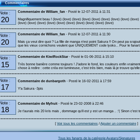
Commentaires
Commentaire de William_fan
- Posté le 12-07-2011 à 11:31
Note :
20
Magnifiquement beau ! (love) (love) (love) (love) (love) (love) (love) (love) (love) 
(love) (love) (love) (love) (love) (love) (love) (love) (love) (love)
Commentaire de William_fan
- Posté le 12-07-2011 à 11:30
Note :
20
Mais ça veut dire quoi ? La fille de manga n'est point Sakura !! On peut pa srajou
que les vieux cornichons veulent que UNIQUEMENT code lyoko... Pour le fanart 
Commentaire de KiwiRockStar
- Posté le 01-06-2011 à 15:10
Note :
15
Très bonne banière comme toujours ! J'adore le fond, les couleurs enfin vraiment to
chose à redire : cette créa est lumineuse, c'est très bien, mais là je trouve qu'elle
Note :
Commentaire de dunbargoth
- Posté le 16-02-2011 à 17:59
17
Y'a Sakura -3pts
Note :
Commentaire de Myfruit
- Posté le 23-02-2008 à 22:46
18
Je t'aurais mis 20 kris mais , dommage qu'il est y est un manga .. :'( Sinon c'est tro
[
Voir tous les commentaires
/
Ajouter un commentaire
]
Tous les fanarts de la catégorie Avatars/Signatures