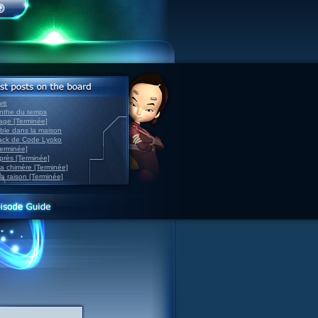
ve
inthe du temps
nage [Terminée]
able dans la maison
back de Code Lyoko
Terminée]
après [Terminée]
sa chimère [Terminée]
la raison [Terminée]