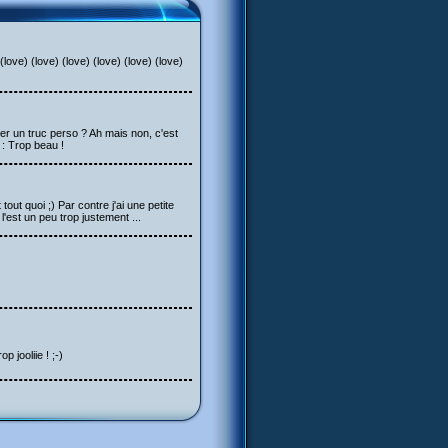
(love) (love) (love) (love) (love) (love)
ter un truc perso ? Ah mais non, c'est
: Trop beau !
ut quoi ;) Par contre j'ai une petite
 l'est un peu trop justement ...
p jooliie ! ;-)