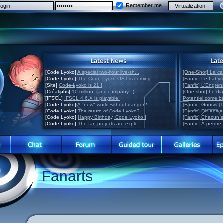
Remember me
[Code Lyoko]
A special two-hour live-sh...
[One-Shot] La ca
[Code Lyoko]
The Code Lyoko OST is coming
[Fanfic] Le Labyr
[Site]
Code Lyoko is 21 !
[Fanfic] L'Engre
[Créations]
10 million! (and company...)
[One-shot] Le di
[IFSCL]
IFSCL 4.6.X is playable!
Potentiel come 
[Code Lyoko]
A "new" world without danger?
[Fanfic] Gnosis [
[Code Lyoko]
The return of Code Lyoko?
[Fanfic] Dix ans 
[Code Lyoko]
Happy Birthday, Code Lyoko !
[Fanfic] Chacun 
[Code Lyoko]
The fan projects are explo...
[Fanfic] À perdre 
Fanarts