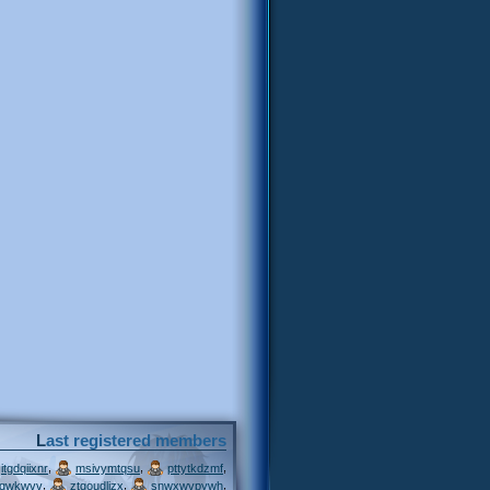
Last registered members
,
,
,
itgdqiixnr
msivymtqsu
pttytkdzmf
,
,
,
jqwkwvv
ztgoudljzx
snwxwvpywh