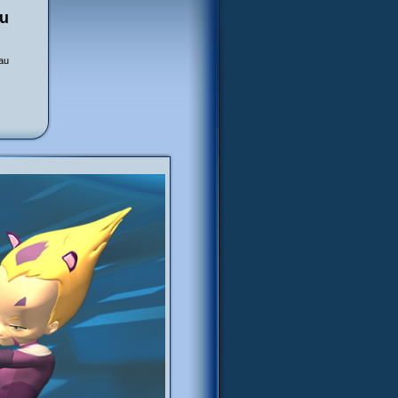
au
au