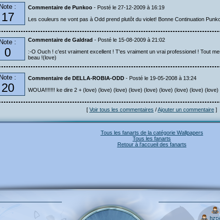
Note :
Commentaire de Punkoo
- Posté le 27-12-2009 à 16:19
17
Les couleurs ne vont pas à Odd prend plutôt du violet! Bonne Continuation Pun
Commentaire de Galdrad
- Posté le 15-08-2009 à 21:02
Note :
0
:-O Ouch ! c'est vraiment excellent ! T'es vraiment un vrai professionel ! Tout m
beau !(love)
Note :
Commentaire de DELLA-ROBIA-ODD
- Posté le 19-05-2008 à 13:24
20
WOUA!!!!!!! ke dire 2 + (love) (love) (love) (love) (love) (love) (love) (love) (love)
[
Voir tous les commentaires
/
Ajouter un commentaire
]
Tous les fanarts de la catégorie Wallpapers
Tous les fanarts
Retour à l'accueil des fanarts
hzp