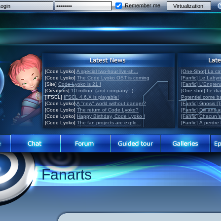
Remember me
[Code Lyoko]
A special two-hour live-sh...
[One-Shot] La ca
[Code Lyoko]
The Code Lyoko OST is coming
[Fanfic] Le Labyr
[Site]
Code Lyoko is 21 !
[Fanfic] L'Engre
[Créations]
10 million! (and company...)
[One-shot] Le di
[IFSCL]
IFSCL 4.6.X is playable!
Potentiel come 
[Code Lyoko]
A "new" world without danger?
[Fanfic] Gnosis [
[Code Lyoko]
The return of Code Lyoko?
[Fanfic] Dix ans 
[Code Lyoko]
Happy Birthday, Code Lyoko !
[Fanfic] Chacun 
[Code Lyoko]
The fan projects are explo...
[Fanfic] À perdre 
Fanarts