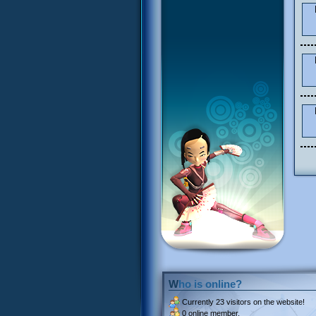
Who is online?
Currently
23 visitors
on the website!
0 online member.