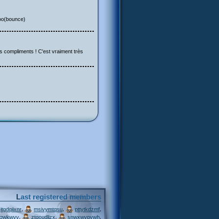
koo(bounce)
es compliments ! C'est vraiment très
Last registered members
,
,
,
itgdqiixnr
msivymtqsu
pttytkdzmf
,
,
,
jqwkwvv
ztgoudljzx
snwxwvpywh