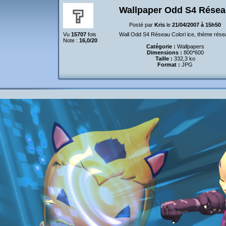
Wallpaper Odd S4 Rése
Posté par
Kris
le
21/04/2007 à 15h50
Vu
15707
fois
Wall Odd S4 Réseau Colori ice, thème rése
Note :
16,0/20
Catégorie :
Wallpapers
Dimensions :
800*600
Taille :
332,3 ko
Format :
JPG