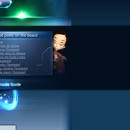
ve
inthe du temps
nage [Terminée]
able dans la maison
back de Code Lyoko
Terminée]
après [Terminée]
sa chimère [Terminée]
la raison [Terminée]