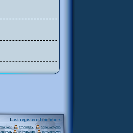
Last registered members
,
,
,
jqwkwvv
ztgoudljzx
snwxwvpywh
,
,
,
weuuqvg
lyuhypwufd
kvovokqvwq