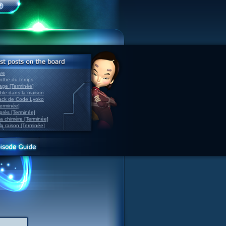
ve
inthe du temps
nage [Terminée]
able dans la maison
back de Code Lyoko
Terminée]
après [Terminée]
sa chimère [Terminée]
la raison [Terminée]