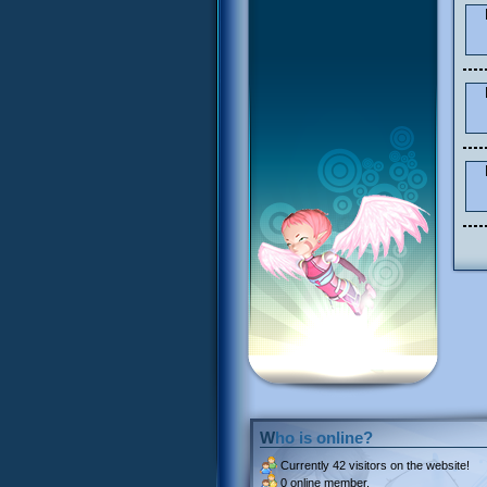
Who is online?
Currently
42 visitors
on the website!
0 online member.