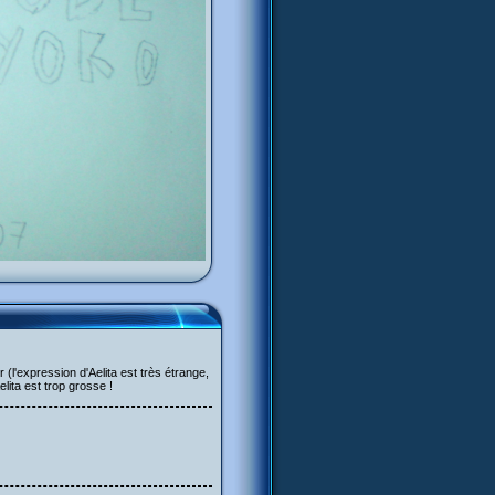
(l'expression d'Aelita est très étrange,
lita est trop grosse !