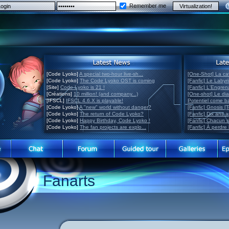
Remember me
[Code Lyoko]
A special two-hour live-sh...
[One-Shot] La ca
[Code Lyoko]
The Code Lyoko OST is coming
[Fanfic] Le Labyr
[Site]
Code Lyoko is 21 !
[Fanfic] L'Engre
[Créations]
10 million! (and company...)
[One-shot] Le di
[IFSCL]
IFSCL 4.6.X is playable!
Potentiel come 
[Code Lyoko]
A "new" world without danger?
[Fanfic] Gnosis [
[Code Lyoko]
The return of Code Lyoko?
[Fanfic] Dix ans 
[Code Lyoko]
Happy Birthday, Code Lyoko !
[Fanfic] Chacun 
[Code Lyoko]
The fan projects are explo...
[Fanfic] À perdre 
Fanarts