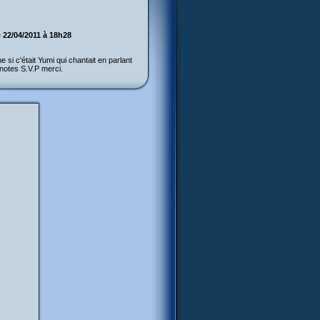
e
22/04/2011 à 18h28
 si c'était Yumi qui chantait en parlant
notes S.V.P merci.