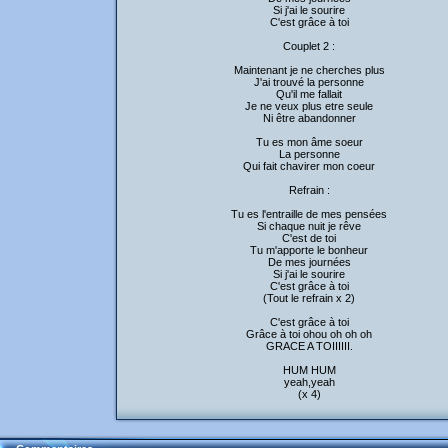
Si j'ai le sourire
C'est grâce à toi
Couplet 2 :
Maintenant je ne cherches plus
J'ai trouvé la personne
Qu'il me fallait
Je ne veux plus etre seule
Ni être abandonner
Tu es mon âme soeur
La personne
Qui fait chavirer mon coeur
Refrain :
Tu es l'entraille de mes pensées
Si chaque nuit je rêve
C'est de toi
Tu m'apporte le bonheur
De mes journées
Si j'ai le sourire
C'est grâce à toi
(Tout le refrain x 2)
C'est grâce à toi
Grâce à toi ohou oh oh oh
GRACE A TOIIIIII.
HUM HUM
yeah,yeah
(x 4)