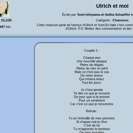
Ulrich et moi
Écrite par
Yumi-Ishiyama-et-Aelita-Schaeffer
l
:
15,1/20
Catégorie :
Chansons
Cette chanson parle de l'amour d'Ulrich et Yumi.En faite c'est comme
947
fois
d'Ulrich. P.S: Mettez des commentaires et des 
Couplet 1 :
Chaque jour
Une nouvelle attaque
Pleins de dégats
Pleins de vies en péril
Mais ce n'est pas le cas
De notre amour
Qui restera intact
Tout les jours.
Je n'ose jamais
Te dire ce que je ressens
De peur que tu le prenne
Pour un sentiment
Car c'est ce que je ressennns
Refrain :
Tu es l'entraille de mes pensées
Si chaque nuit je rêve
C'est de toi
Tu m'apportes le bonheur
De mes journées