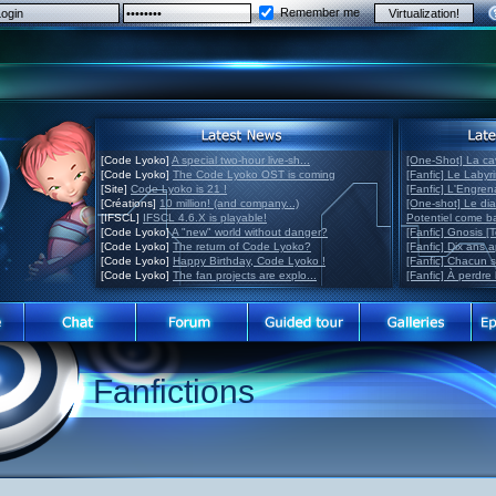
Remember me
[Code Lyoko]
A special two-hour live-sh...
[One-Shot] La ca
[Code Lyoko]
The Code Lyoko OST is coming
[Fanfic] Le Labyr
[Site]
Code Lyoko is 21 !
[Fanfic] L'Engre
[Créations]
10 million! (and company...)
[One-shot] Le di
[IFSCL]
IFSCL 4.6.X is playable!
Potentiel come 
[Code Lyoko]
A "new" world without danger?
[Fanfic] Gnosis [
[Code Lyoko]
The return of Code Lyoko?
[Fanfic] Dix ans 
[Code Lyoko]
Happy Birthday, Code Lyoko !
[Fanfic] Chacun 
[Code Lyoko]
The fan projects are explo...
[Fanfic] À perdre 
Fanfictions