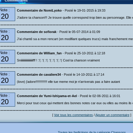
Commentaires
Note :
Commentaire de NomiLyoko
- Posté le 19-01-2015 à 19:33
20
J'adore ta chanson!!! Je trouve quelle correspond trop bien au personnage. Elle e
Note :
Commentaire de sofiorak
- Posté le 05-07-2014 à 01:09
20
J'ai chanté sa a mon rencart (en modifiant quelques trucs) mais franchement me
Note :
Commentaire de William_fan
- Posté le 25-10-2011 à 12:18
20
Sniiiiiiiiiiiiiiiiiiiifff ! :'( :'( :'( :'( :'( :'( :'( Cool ta chanson vraiment
Note :
Commentaire de cavaliere34
- Posté le 14-10-2011 à 17:14
20
(love) j'adore!!!!!!!!!!!!! elle tue meme moi je n'arriverais pas a faire autant
Note :
Commentaire de Yumi-Ishiyama-et-Ael
- Posté le 02-06-2011 à 16:01
20
Merci pour tout ceux qui mettent des bonnes notes car eux ou elles au moins ils o
[
Voir tous les commentaires
/
Ajouter un commentaire
]
Toutes les fanfictions de la catégorie Chansons