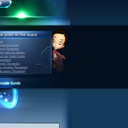
ve
inthe du temps
nage [Terminée]
able dans la maison
back de Code Lyoko
Terminée]
après [Terminée]
sa chimère [Terminée]
la raison [Terminée]