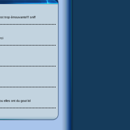
st trop émouvante!!! snif!
rci
u elles ont du gout lol