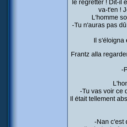
le regretter ! Dit-
va-t'en ! 
L'homme sort
-Tu n'auras pas dû 
Il s'éloign
Frantz alla regarde
-P
L'ho
-Tu vas voir ce q
Il était tellement 
-Nan c'est 