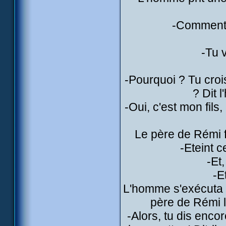
-Comment i
-Tu 
-Pourquoi ? Tu croi
? Dit 
-Oui, c'est mon fils,
Le père de Rémi f
-Eteint c
-Et
-E
L'homme s'exécuta et
père de Rémi l
-Alors, tu dis encor