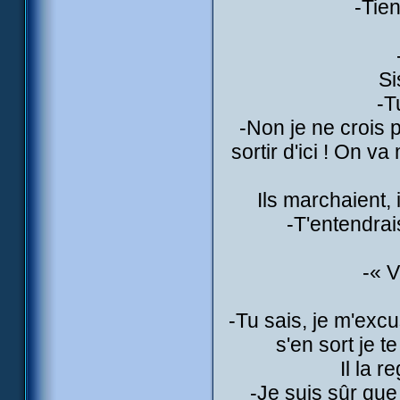
-Tien
Si
-T
-Non je ne crois p
sortir d'ici ! On v
Ils marchaient, 
-T'entendra
-« V
-Tu sais, je m'excu
s'en sort je t
Il la r
-Je suis sûr que 