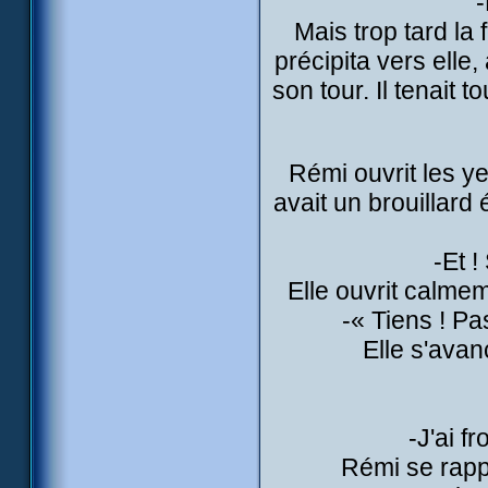
-
Mais trop tard la 
précipita vers elle,
son tour. Il tenait 
Rémi ouvrit les yeux
avait un brouillard 
-Et !
Elle ouvrit calmem
-« Tiens ! P
Elle s'ava
-J'ai fr
Rémi se rappr