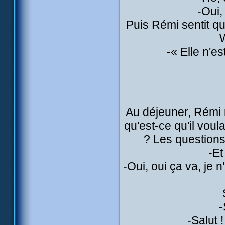
-Oui,
Puis Rémi sentit qu
W
-« Elle n'e
Au déjeuner, Rémi 
qu'est-ce qu'il vou
? Les questions 
-E
-Oui, oui ça va, je 
-
-Salut 