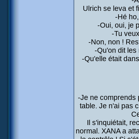
-A
Ulrich se leva et
-Hé ho,
-Oui, oui, je
-Tu veux
-Non, non ! Rest
-Qu'on dit le
-Qu'elle était dan
-Je ne comprends p
table. Je n'ai pas
Ce
Il s'inquiétait, 
normal. XANA a atta