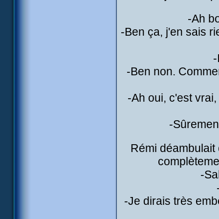
-Ah b
-Ben ça, j'en sais ri
-
-Ben non. Commenç
-Ah oui, c'est vrai
-Sûrement,
Rémi déambulait da
complètemen
-Sa
-Je dirais très emb