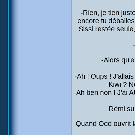
-Rien, je tien just
encore tu déballes t
Sissi restée seule
-Alors qu'e
-Ah ! Oups ! J'allais
-Kiwi ? 
-Ah ben non ! J'ai A
Rémi sui
Quand Odd ouvrit la