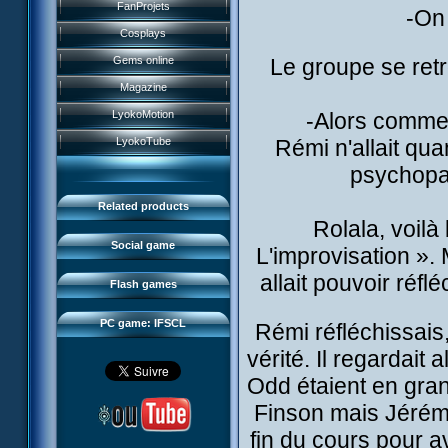
History
FanProjets
-On 
Anti-XANA formation
Books
Characters
Cosplays
Hornet attack
Video games
Powers
Gems online
Le groupe se retr
Death of the hornets
Games and toys
Game guide
Magazine
Monster Swarm
Card game
Missions
LyokoMotion
-Alors comme
CL race 2
Goodies
Presentation
Monsters
LyokoTube
Rémi n'allait qua
Aelita's Battle
Others
IFSCL news
Maps & Gallery
psychopath
Odd's Battle
Catalogue
The creator
Social Gamers
Code Lyoko's Galaxy
Related products
Media
3D Duo
Rolala, voilà 
Manta Bomber
FAQ
Social game
L'improvisation ».
Sector 2 Escape
Downloads
allait pouvoir réfl
Flash games
IFSCL network
PC game: IFSCL
Rémi réfléchissais, 
vérité. Il regardait
Odd étaient en gra
Finson mais Jérémie
fin du cours pour a