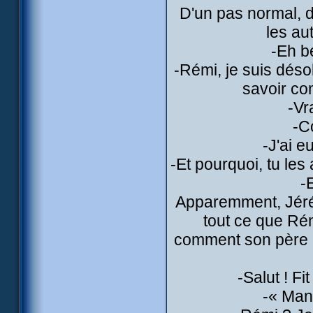
D'un pas normal, déc
les au
-Eh b
-Rémi, je suis déso
savoir co
-Vr
-C
-J'ai e
-Et pourquoi, tu les
-
Apparemment, Jérémi
tout ce que Ré
comment son père a 
-Salut ! Fi
-« Manq