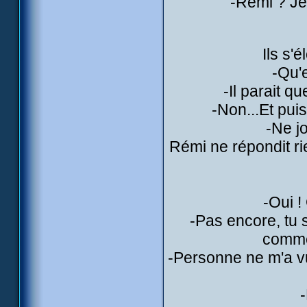
-Rémi ? Je
Ils s'
-Qu'
-Il parait q
-Non...Et puis
-Ne jo
Rémi ne répondit ri
-Oui !
-Pas encore, tu s
comme 
-Personne ne m'a vu