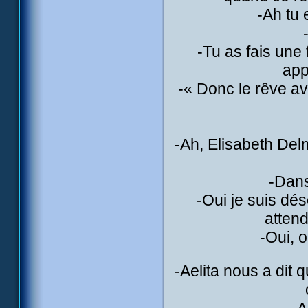
-Ah tu 
-Tu as fais une
app
-« Donc le rêve av
-Ah, Elisabeth Delm
-Dans
-Oui je suis dés
attend
-Oui, 
-Aelita nous a dit 