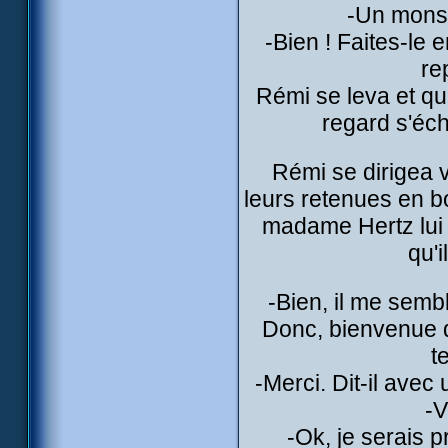
-Un monsi
-Bien ! Faites-le 
re
Rémi se leva et qu
regard s'éc
Rémi se dirigea v
leurs retenues en b
madame Hertz lui
qu'i
-Bien, il me sem
Donc, bienvenue d
t
-Merci. Dit-il avec
-
-Ok, je serais pr