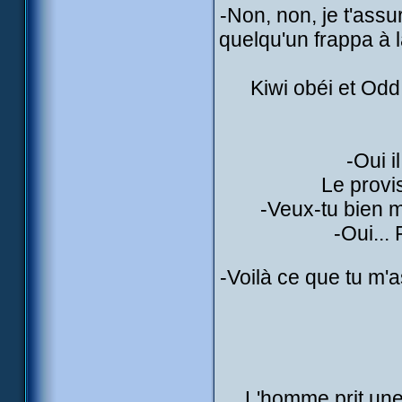
-Non, non, je t'ass
quelqu'un frappa à l
Kiwi obéi et Odd 
-Oui i
Le provis
-Veux-tu bien 
-Oui... 
-Voilà ce que tu m
L'homme prit une 