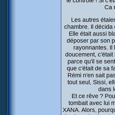
le contrôle ! Si c'é
Ca 
Les autres étaie
chambre. Il décida d
Elle était aussi b
déposer par son p
rayonnantes. Il l
doucement, c'était l
parce qu'il se sen
que c'était de sa f
Rémi n'en sait pa
tout seul, Sissi, e
dans 
Et ce rêve ? Pou
tombait avec lui m
XANA. Alors, pourquo