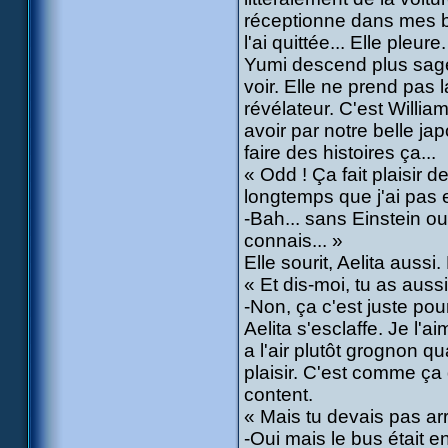
réceptionne dans mes bra
l'ai quittée... Elle pleu
Yumi descend plus sage
voir. Elle ne prend pas l
révélateur. C'est William
avoir par notre belle j
faire des histoires ça...
« Odd ! Ça fait plaisir d
longtemps que j'ai pas e
-Bah... sans Einstein ou
connais... »
Elle sourit, Aelita aussi.
« Et dis-moi, tu as aussi
-Non, ça c'est juste po
Aelita s'esclaffe. Je l'a
a l'air plutôt grognon q
plaisir. C'est comme ça 
content.
« Mais tu devais pas ar
-Oui mais le bus était en