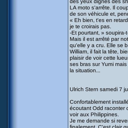
des yeux dignes des sho
LA moto s'arrête. Il cou
de son véhicule et, pend
« Eh bien, t'es en retar
je te croirais pas.
-Et pourtant, » soupira-
Mais il est arrêté par no
qu'elle y a cru. Elle se 
William, il fait la tête, 
plaisir de voir cette lu
ses bras sur Yumi mais 
la situation...
Ulrich Stern samedi 7 ju
Confortablement install
écoutant Odd raconter c
voir aux Philippines.
Je me demande si reven
finalement. C'est clair 