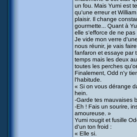
un fou. Mais Yumi est te
qu'une erreur et William.
plaisir. Il change const
gourmette... Quant à Yum
elle s'efforce de ne pa
Je vide mon verre d'une
nous réunir, je vais fair
fanfaron et essaye par 
temps mais les deux au
toutes les perches qu'on
Finalement, Odd n'y tien
l'habitude.
« Si on vous dérange da
hein.
-Garde tes mauvaises bl
-Eh ! Fais un sourire, ins
amoureuse. »
Yumi rougit et fusille O
d'un ton froid :
« Elle si.