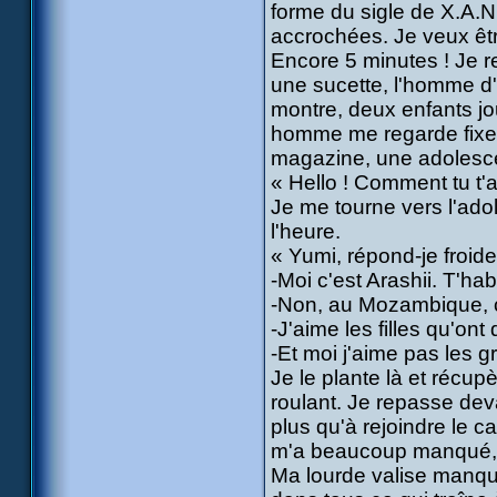
forme du sigle de X.A.
accrochées. Je veux être
Encore 5 minutes ! Je re
une sucette, l'homme d'
montre, deux enfants jo
homme me regarde fixeme
magazine, une adolescen
« Hello ! Comment tu t'
Je me tourne vers l'adol
l'heure.
« Yumi, répond-je froid
-Moi c'est Arashii. T'habi
-Non, au Mozambique, c
-J'aime les filles qu'ont
-Et moi j'aime pas les g
Je le plante là et récupè
roulant. Je repasse deva
plus qu'à rejoindre le ca
m'a beaucoup manqué, M
Ma lourde valise manque