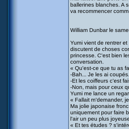
ballerines blanches. A so
va recommencer comme
William Dunbar le samed
Yumi vient de rentrer et 
discutent de choses co
princesse. C'est bien les
conversation.
« Qu'est-ce que tu as f
-Bah... Je les ai coupés.
-Et les coiffeurs c'est 
-Non, mais pour ceux qui
Yumi me lance un regard 
« Fallait m'demander, je 
Ma jolie japonaise fronce
uniquement pour faire b
l'air un peu plus joyeuse
« Et tes études ? s'inté