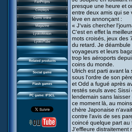
History
FanProjets
Anti-XANA formation
presque une heure et on
Books
Characters
Cosplays
entre deux amis qui se 
Hornet attack
Video games
Powers
Gems online
lève en annonçant :
Death of the hornets
Games and toys
« J'vais chercher l'journ
Game guide
Magazine
Monster Swarm
Card game
C'est en effet la meille
Missions
LyokoMotion
CL race 2
Goodies
mots croisés, jeux des 7
Presentation
Monsters
LyokoTube
du retard. Je déambule d
Aelita's Battle
Others
IFSCL news
Maps & Gallery
voyageurs et leurs baga
Odd's Battle
Catalogue
The creator
Social Gamers
trop les aéroports depui
Code Lyoko's Galaxy
Related products
coins du monde.
Media
3D Duo
Manta Bomber
Ulrich est parti avant l
FAQ
Social game
Sector 2 Escape
sous l'ordre de son pèr
Downloads
et Odd a fugué après a
Flash games
IFSCL network
restés seuls avec Sissi 
PC game: IFSCL
lendemain sans laisser 
ce moment là, au moins 
chère Japonaise n'avait
contre l'avis de ses pare
coincé quelque part au f
J'effleure distraitemen