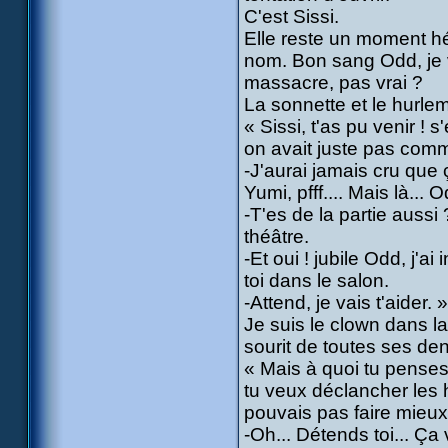
C'est Sissi.
Elle reste un moment h
nom. Bon sang Odd, je va
massacre, pas vrai ?
La sonnette et le hurleme
« Sissi, t'as pu venir !
on avait juste pas com
-J'aurai jamais cru que ç
Yumi, pfff.... Mais là... 
-T'es de la partie auss
théâtre.
-Et oui ! jubile Odd, j'ai
toi dans le salon.
-Attend, je vais t'aider. »
Je suis le clown dans la
sourit de toutes ses den
« Mais à quoi tu penses ?
tu veux déclancher les h
pouvais pas faire mieux
-Oh... Détends toi... Ça