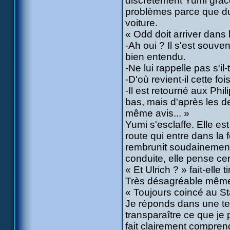
discrètement Yumi grâce 
problèmes parce que du 
voiture.
« Odd doit arriver dans 
-Ah oui ? Il s'est souve
bien entendu.
-Ne lui rappelle pas s'il-
-D'où revient-il cette fois
-Il est retourné aux Phi
bas, mais d'après les de
même avis... »
Yumi s'esclaffe. Elle es
route qui entre dans la fo
rembrunit soudainement
conduite, elle pense c
« Et Ulrich ? » fait-elle 
Très désagréable mêm
« Toujours coincé au St
Je réponds dans une te
transparaître ce que j
fait clairement comprend