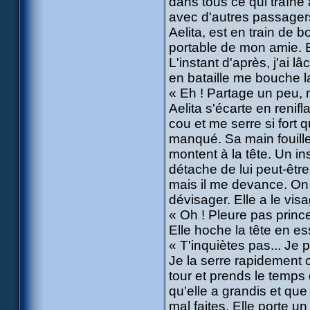
dans tous ce qui traîne
avec d'autres passagers
Aelita, est en train de b
portable de mon amie. El
L'instant d'après, j'ai 
en bataille me bouche l
« Eh ! Partage un peu, m
Aelita s'écarte en renifl
cou et me serre si fort 
manqué. Sa main fouill
montent à la tête. Un ins
détache de lui peut-êtr
mais il me devance. On s
dévisager. Elle a le vis
« Oh ! Pleure pas princ
Elle hoche la tête en e
« T'inquiètes pas... Je pa
Je la serre rapidement c
tour et prends le temps 
qu'elle a grandis et qu
mal faites. Elle porte u