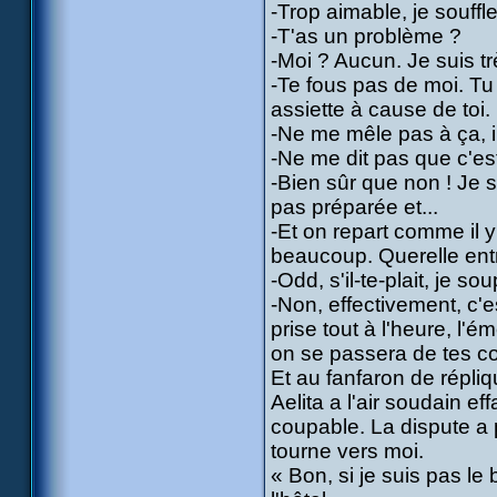
-Trop aimable, je souffle
-T'as un problème ?
-Moi ? Aucun. Je suis t
-Te fous pas de moi. T
assiette à cause de toi.
-Ne me mêle pas à ça, in
-Ne me dit pas que c'est
-Bien sûr que non ! Je s
pas préparée et...
-Et on repart comme il 
beaucoup. Querelle ent
-Odd, s'il-te-plait, je so
-Non, effectivement, c'
prise tout à l'heure, l
on se passera de tes c
Et au fanfaron de répliq
Aelita a l'air soudain e
coupable. La dispute a p
tourne vers moi.
« Bon, si je suis pas le 