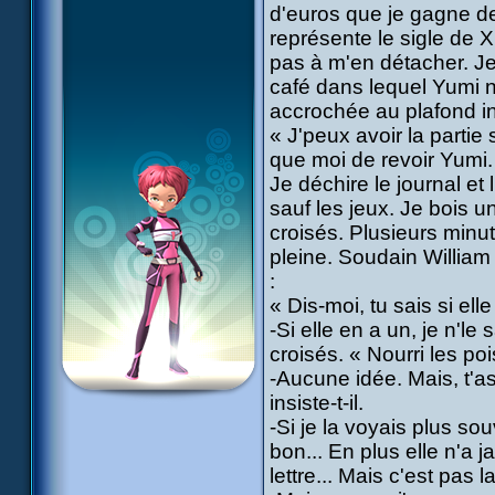
d'euros que je gagne d
représente le sigle de X
pas à m'en détacher. Je
café dans lequel Yumi 
accrochée au plafond i
« J'peux avoir la parti
que moi de revoir Yumi.
Je déchire le journal et 
sauf les jeux. Je bois 
croisés. Plusieurs minu
pleine. Soudain William
:
« Dis-moi, tu sais si el
-Si elle en a un, je n'l
croisés. « Nourri les po
-Aucune idée. Mais, t'a
insiste-t-il.
-Si je la voyais plus so
bon... En plus elle n'a
lettre... Mais c'est pas