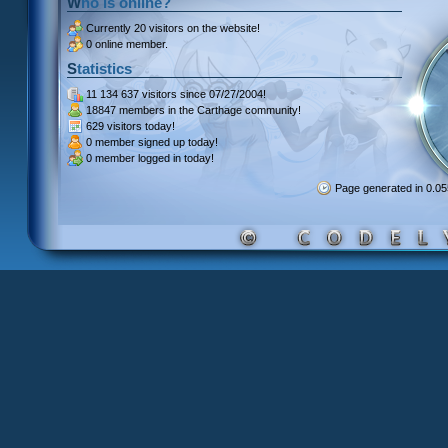
Who is online?
Currently
20 visitors
on the website!
0 online member.
Statistics
11 134 637 visitors
since 07/27/2004!
18847 members
in the Carthage community!
629 visitors
today!
0 member signed up
today!
0 member
logged in today!
Page generated in 0.0