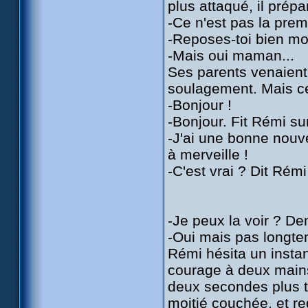
plus attaqué, il prép
-Ce n'est pas la premi
-Reposes-toi bien mo
-Mais oui maman...
Ses parents venaient
soulagement. Mais ce f
-Bonjour !
-Bonjour. Fit Rémi s
-J'ai une bonne nouve
à merveille !
-C'est vrai ? Dit Rémi
-Je peux la voir ? 
-Oui mais pas longte
Rémi hésita un instant
courage à deux mains e
deux secondes plus tar
moitié couchée, et reg