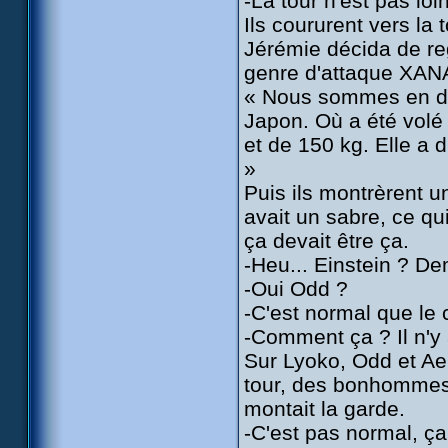
-La tour n'est pas loi
Ils coururent vers la t
Jérémie décida de reg
genre d'attaque XANA
« Nous sommes en dir
Japon. Où a été volé
et de 150 kg. Elle a d
»
Puis ils montrèrent u
avait un sabre, ce qui
ça devait être ça.
-Heu... Einstein ? 
-Oui Odd ?
-C'est normal que le c
-Comment ça ? Il n'y
Sur Lyoko, Odd et Ael
tour, des bonhommes 
montait la garde.
-C'est pas normal, ça