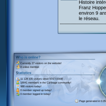
Histoire int
Franz Hopper:
environ 9 ans
le réseau.
Who is online?
Currently
27 visitors
on the website!
0 online member.
Statistics
11 128 335 visitors
since 07/27/2004!
18841 members
in the Carthage community!
988 visitors
today!
0 member signed up
today!
0 member
logged in today!
Page generated in 0.0