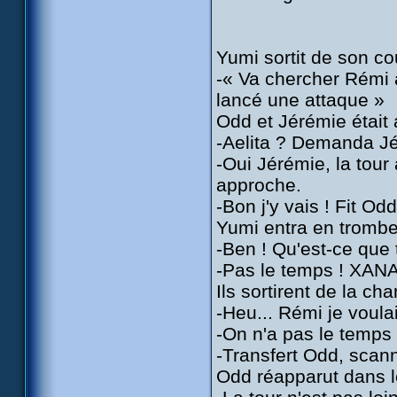
Yumi sortit de son co
-« Va chercher Rémi à
lancé une attaque »
Odd et Jérémie était a
-Aelita ? Demanda J
-Oui Jérémie, la tour 
approche.
-Bon j'y vais ! Fit O
Yumi entra en tromb
-Ben ! Qu'est-ce que t
-Pas le temps ! XANA
Ils sortirent de la ch
-Heu... Rémi je voula
-On n'a pas le temps 
-Transfert Odd, scanne
Odd réapparut dans le 