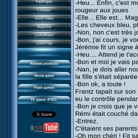
History
-Heu... Enfin, c'est m
FanProjets
Anti-XANA formation
Books
rougeur aux joues
Characters
Cosplays
Hornet attack
Video games
-Elle... Elle est... M
Powers
Gems online
Death of the hornets
Games and toys
-Les cheveux bleu, p
Game guide
Magazine
Monster Swarm
Card game
-Non, non c'est très jo
Missions
LyokoMotion
CL race 2
-Bon, j'ai cours, je v
Goodies
Presentation
Monsters
LyokoTube
Jérémie fit un signe à
Aelita's Battle
Others
IFSCL news
Maps & Gallery
-Heu.... Attend je t'
Odd's Battle
Catalogue
The creator
Social Gamers
-Bon et moi je vais pa
Code Lyoko's Galaxy
Related products
Media
3D Duo
-Nan, je dois aller no
Manta Bomber
FAQ
la fille s'était séparé
Social game
Sector 2 Escape
-Bon ok, a toute !
Downloads
Flash games
Frantz tapait sur son 
IFSCL network
eu le contrôle pendant
PC game: IFSCL
-Bon je crois que je 
Rémi était couché dan
-Entrez.
C'étaient ses paren
-Oh mon chéri ! Fit s