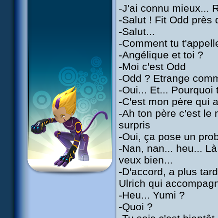
-J'ai connu mieux...
-Salut ! Fit Odd près d
-Salut...
-Comment tu t'appell
-Angélique et toi ?
-Moi c'est Odd
-Odd ? Etrange comm
-Oui... Et... Pourquo
-C'est mon père qui a 
-Ah ton père c'est l
surpris
-Oui, ça pose un pro
-Nan, nan... heu... Là 
veux bien...
-D'accord, a plus tar
Ulrich qui accompagn
-Heu... Yumi ?
-Quoi ?