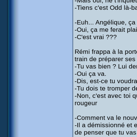
-Mais oui, ne t'inquiè
-Tiens c'est Odd là-b
-Euh... Angélique, ça 
-Oui, ça me ferait plai
-C'est vrai ???
Rémi frappa à la porte
train de préparer ses 
-Tu vas bien ? Lui 
-Oui ça va.
-Dis, est-ce tu voudra
-Tu dois te tromper d
-Non, c'est avec toi q
rougeur
-Comment va le nouve
-Il a démissionné et e
de penser que tu vas r