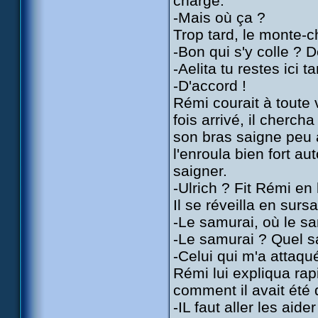
charge.
-Mais où ça ?
Trop tard, le monte-c
-Bon qui s'y colle ?
-Aelita tu restes ici 
-D'accord !
Rémi courait à toute v
fois arrivé, il chercha
son bras saigne peu 
l'enroula bien fort au
saigner.
-Ulrich ? Fit Rémi en
Il se réveilla en sursa
-Le samurai, où le sa
-Le samurai ? Quel s
-Celui qui m'a attaqué
Rémi lui expliqua r
comment il avait été d
-IL faut aller les aid