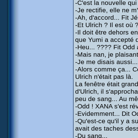
-C'est la nouvelle qui
-Je rectifie, elle ne 
-Ah, d'accord... Fit J
-Et Ulrich ? Il est où 
-Il doit être dehors 
que Yumi a accepté de
-Heu... ???? Fit Odd 
-Mais nan, je plaisan
-Je me disais aussi...
-Alors comme ça... 
Ulrich n'était pas là.
La fenêtre était gran
d'Ulrich, il s'approch
peu de sang... Au m
-Odd ! XANA s'est réve
-Evidemment... Dit O
-Qu'est-ce qu'il y a s
avait des taches des
-Du sang...