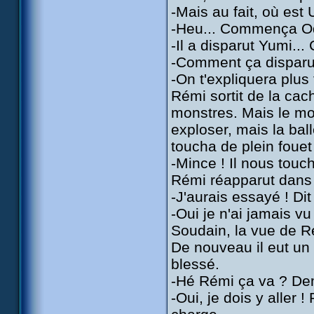
-Mais au fait, où es
-Heu... Commença O
-Il a disparut Yumi..
-Comment ça disparu
-On t'expliquera plus 
Rémi sortit de la cac
monstres. Mais le mons
exploser, mais la bal
toucha de plein fouet 
-Mince ! Il nous touch
Rémi réapparut dans 
-J'aurais essayé ! D
-Oui je n'ai jamais v
Soudain, la vue de Rém
De nouveau il eut un f
blessé.
-Hé Rémi ça va ? D
-Oui, je dois y aller 