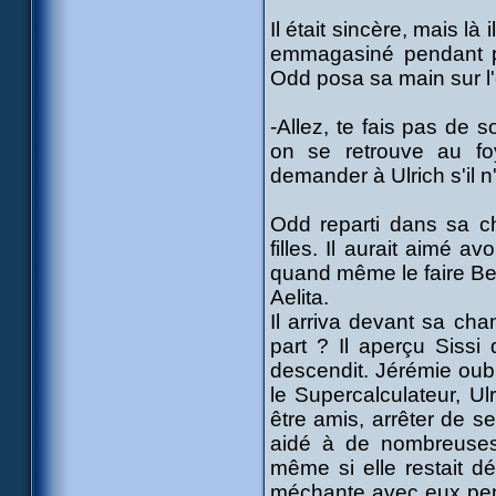
Il était sincère, mais là 
emmagasiné pendant p
Odd posa sa main sur l
-Allez, te fais pas de 
on se retrouve au fo
demander à Ulrich s'il n
Odd reparti dans sa ch
filles. Il aurait aimé a
quand même le faire Bel
Aelita.
Il arriva devant sa cham
part ? Il aperçu Sissi 
descendit. Jérémie oubli
le Supercalculateur, Ulr
être amis, arrêter de se
aidé à de nombreuses r
même si elle restait dé
méchante avec eux pend