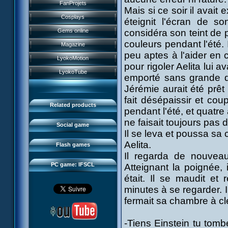
History
FanProjets
Anti-XANA formation
Mais si ce soir il avait 
Books
Characters
Cosplays
éteignit l'écran de so
Hornet attack
Video games
Powers
Gems online
considéra son teint de
Death of the hornets
Games and toys
couleurs pendant l'été.
Game guide
Magazine
Monster Swarm
Card game
peu aptes à l'aider en 
Missions
LyokoMotion
CL race 2
Goodies
pour rigoler Aelita lui a
Presentation
Monsters
LyokoTube
emporté sans grande dif
Aelita's Battle
Others
IFSCL news
Maps & Gallery
Jérémie aurait été prêt 
Odd's Battle
Catalogue
The creator
Social Gamers
fait désépaissir et coup
Code Lyoko's Galaxy
Related products
pendant l'été, et quatr
Media
3D Duo
Manta Bomber
ne faisait toujours pas 
FAQ
Social game
Sector 2 Escape
Il se leva et poussa sa 
Downloads
Aelita.
Flash games
IFSCL network
Il regarda de nouveau
PC game: IFSCL
Atteignant la poignée, i
était. Il se maudit et
minutes à se regarder. I
fermait sa chambre à clé,
-Tiens Einstein tu tomb