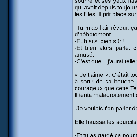
sourire et ses yeux fai
qui avait depuis toujour
les filles. Il prit place s
-Tu m'as l'air rêveur, 
d'hébétement.
-Euh si si bien sûr !
-Et bien alors parle, 
amusé.
-C'est que... j'aurai tel
« Je t'aime ». C'était t
à sortir de sa bouche
courageux que cette Ter
Il tenta maladroitement 
-Je voulais t'en parler 
Elle haussa les sourcils
-Et tu as gardé ça pour