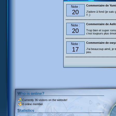
Commentaire de Yum
Note :
20
J'adore à fond (je sais 
!! ;)
Commentaire de Aelita
Note :
20
Trop bien et super roman
c'est toujours plus émoti
Commentaire de owy
Note :
17
J'ai beaucoup aimé, je t
peu.
Who is online?
Currently
36 visitors
on the website!
0 online member.
Statistics