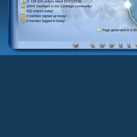
11 134 418 visitors
since 07/27/2004!
18847 members
in the Carthage community!
410 visitors
today!
0 member signed up
today!
0 member
logged in today!
Page generated in 0.0