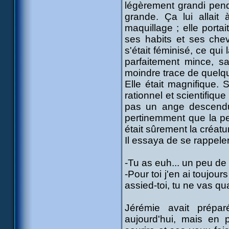
légèrement grandi pend
grande. Ça lui allait
maquillage ; elle porta
ses habits et ses che
s'était féminisé, ce qui l
parfaitement mince, sa
moindre trace de quelq
Elle était magnifique. 
rationnel et scientifiqu
pas un ange descendu d
pertinemment que la perf
était sûrement la créatu
Il essaya de se rappele
-Tu as euh... un peu de 
-Pour toi j'en ai toujour
assied-toi, tu ne vas qu
Jérémie avait prépar
aujourd'hui, mais en p