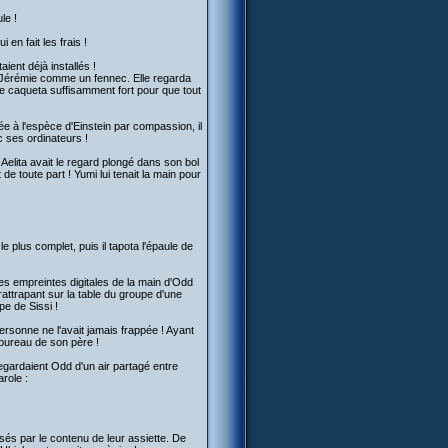
le !
 en fait les frais !
aient déjà installés !
re Jérémie comme un fennec. Elle regarda
lle caqueta suffisamment fort pour que tout
lée à l'espèce d'Einstein par compassion, il
c ses ordinateurs !
 Aelita avait le regard plongé dans son bol
 toute part ! Yumi lui tenait la main pour
e plus complet, puis il tapota l'épaule de
 des empreintes digitales de la main d'Odd
 rattrapant sur la table du groupe d'une
pe de Sissi !
ersonne ne l'avait jamais frappée ! Ayant
 bureau de son père !
egardaient Odd d'un air partagé entre
arole :
sés par le contenu de leur assiette. De