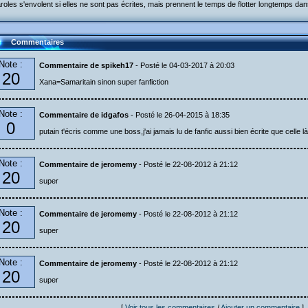
roles s'envolent si elles ne sont pas écrites, mais prennent le temps de flotter longtemps dan
Commentaires
Note :
Commentaire de spikeh17
- Posté le 04-03-2017 à 20:03
20
Xana=Samaritain sinon super fanfiction
Note :
Commentaire de idgafos
- Posté le 26-04-2015 à 18:35
0
putain t'écris comme une boss,j'ai jamais lu de fanfic aussi bien écrite que celle là
Note :
Commentaire de jeromemy
- Posté le 22-08-2012 à 21:12
20
super
Note :
Commentaire de jeromemy
- Posté le 22-08-2012 à 21:12
20
super
Note :
Commentaire de jeromemy
- Posté le 22-08-2012 à 21:12
20
super
[
Voir tous les commentaires
/
Ajouter un commentaire
]