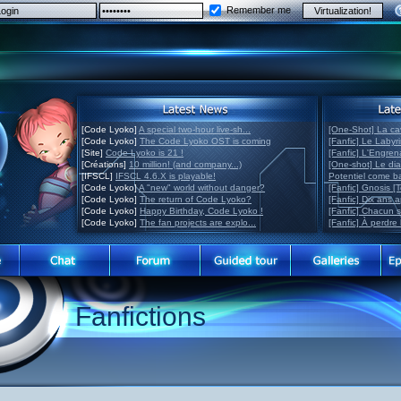
Remember me
[Code Lyoko]
A special two-hour live-sh...
[One-Shot] La ca
[Code Lyoko]
The Code Lyoko OST is coming
[Fanfic] Le Labyr
[Site]
Code Lyoko is 21 !
[Fanfic] L'Engre
[Créations]
10 million! (and company...)
[One-shot] Le di
[IFSCL]
IFSCL 4.6.X is playable!
Potentiel come 
[Code Lyoko]
A "new" world without danger?
[Fanfic] Gnosis [
[Code Lyoko]
The return of Code Lyoko?
[Fanfic] Dix ans 
[Code Lyoko]
Happy Birthday, Code Lyoko !
[Fanfic] Chacun 
[Code Lyoko]
The fan projects are explo...
[Fanfic] À perdre 
Fanfictions