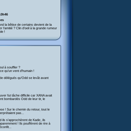
10h46
ges
nd la bêtise de certains devient de la
l'amitié ? Clin d'oeil à la grande rumeur
le !
ul à souffler ?
 ce qu'un vent d'humain !
ns de délégués qu'Odd se levât avant
uver fut tâche difficile car XANA avait
nt bombardés Odd de leur tir, le
e ! Sur le chemin du retour, tout le
erprétaient pas...
ils s'approchèrent de Kadic, ils
pparemment ! Ils pouffèrent de rire à
confit...