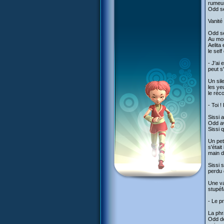
rumeur
Odd se
Vanité
Odd se 
Au mom
Aelita
le self
- J'ai
peut s
Un sil
les ye
le réc
- Toi !
Sissi 
Odd av
Sissi 
Un pet
s'était
main d
Sissi 
perdu 
Une va
stupéf
- Le p
La phr
Odd dé