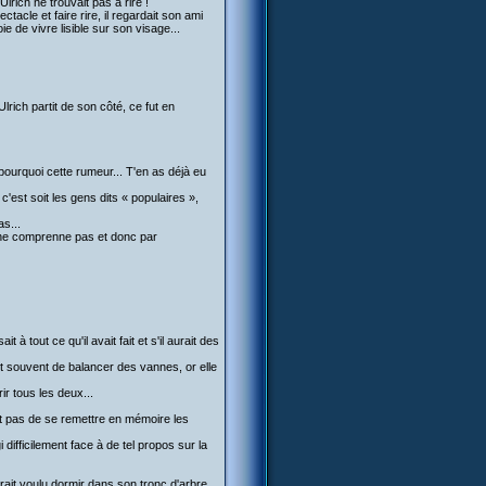
lrich ne trouvait pas à rire !
tacle et faire rire, il regardait son ami
e de vivre lisible sur son visage...
lrich partit de son côté, ce fut en
 pourquoi cette rumeur... T'en as déjà eu
'est soit les gens dits « populaires »,
as...
l ne comprenne pas et donc par
t à tout ce qu'il avait fait et s'il aurait des
ait souvent de balancer des vannes, or elle
rir tous les deux...
ait pas de se remettre en mémoire les
difficilement face à de tel propos sur la
 aurait voulu dormir dans son tronc d'arbre,