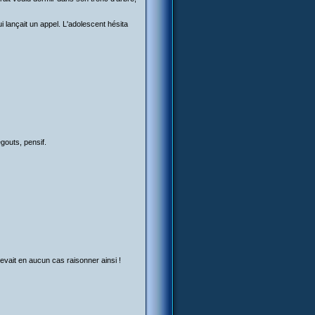
ui lançait un appel. L'adolescent hésita
égouts, pensif.
e devait en aucun cas raisonner ainsi !