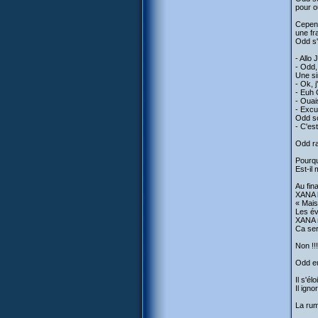
pour ou
Cepend
une fr
Odd s'
- Allo
- Odd, 
Une si
- Ok, j
- Euh 
- Ouai
- Excu
Odd so
- C'est
Odd ra
Pourqu
Est-il
Au fin
XANA l
« Mais 
Les év
XANA n
Ca ser
Non !!!
Odd eut
Il s'él
Il ign
La rum