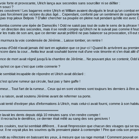
voix forte et provocante, Ulrich lança aux secondes sans sourciller ni se défiler :
un souci ?
res cessèrent ! Les bagarres entre Ulrich et William avaient divulgués le bruit qu'un combat 
t pas forcément par victoire du plus âgé... Cependant, conforté par un sentiment de supériorit
t pas trop jaloux Belpois ? D'aller chercher sa poupée en pleine nuit pendant qu'elle est avec 
 tomba comme une épée de Damoclès ! Odd ne saisit pas tout de suite le sens de la phrase ! Q
 en direction des secondes, mais il se rendit compte qu'Ulrich ne le suivait pas comme il l'eut
sur les traits de son ami, que ce dernier aurait préféré ne pas balancer sa provocation, s'il eut s
 murmura la voix condensée de Jérémie... Laisse tomber, on rentre !
veau d'Odd n'avait jamais été tant en agitation que ce jour-ci ! Quand ils arrivèrent au premie
ncore dans la cour... Aelita leur avait souhaité bonne nuit d'une voix timorée et s'en était allé 
ence de mort avait régné jusqu'à la chambre de Jérémie... Ne pouvant plus se contenir, Odd l
 qu'est ce que c'est que cette connerie ?
e semblait incapable de répondre et Ulrich avait déclaré :
c'est qu'une rumeur qui circule, faut pas y faire gaffe !
meur... Tout l'art de la rumeur... Ceux qui en sont victimes sont toujours les derniers à être 
ch a raison, avait soutenu Jérémie avant de refermer sa porte.
ait tenté d'extirper plus d'informations à Ulrich, mais celui-ci avait fourni, comme à son habi
***********************************************
 lavait les dents depuis déjà 10 minutes sans s'en rendre compte !
il recracha le dentifrice, ce dernier était mêlé au sang des ses gencives !
s couloirs, tout lui semblait différent... Il avait l'impression que chacun des visages qui se tour
r. Il ne voyait plus les sourires qu'ils prenaient plaisir à contempler ! Pire que cela son propre
rendit au réfectoire en baissant les yeux, à mesure que sa rage montait ! Comment pouvait on 