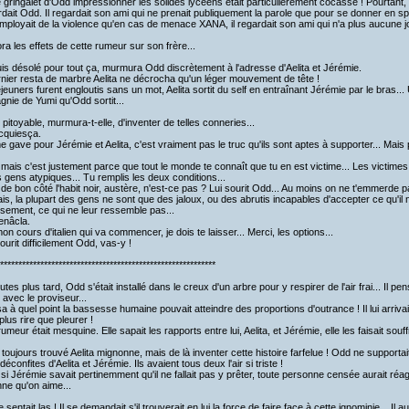
e gringalet d'Odd impressionner les solides lycéens était particulièrement cocasse ! Pourtant, U
ardait Odd. Il regardait son ami qui ne prenait publiquement la parole que pour se donner en spec
employait de la violence qu'en cas de menace XANA, il regardait son ami qui n'a plus aucune joi
ora les effets de cette rumeur sur son frère...
uis désolé pour tout ça, murmura Odd discrètement à l'adresse d'Aelita et Jérémie.
nier resta de marbre Aelita ne décrocha qu'un léger mouvement de tête !
jeuners furent engloutis sans un mot, Aelita sortit du self en entraînant Jérémie par le bras... U
nie de Yumi qu'Odd sortit...
t pitoyable, murmura-t-elle, d'inventer de telles conneries...
cquiesça.
e gave pour Jérémie et Aelita, c'est vraiment pas le truc qu'ils sont aptes à supporter... Mais
 mais c'est justement parce que tout le monde te connaît que tu en est victime... Les victimes c
es gens atypiques... Tu remplis les deux conditions...
 de bon côté l'habit noir, austère, n'est-ce pas ? Lui sourit Odd... Au moins on ne t'emmerde p
ais, la plupart des gens ne sont que des jaloux, ou des abrutis incapables d'accepter ce qu'i
ssement, ce qui ne leur ressemble pas...
enâcla.
mon cours d'italien qui va commencer, je dois te laisser... Merci, les options...
ourit difficilement Odd, vas-y !
***********************************************************
tes plus tard, Odd s'était installé dans le creux d'un arbre pour y respirer de l'air frai... Il pensai
 avec le proviseur...
lisa à quel point la bassesse humaine pouvait atteindre des proportions d'outrance ! Il lui arriv
 plus rire que pleurer !
umeur était mesquine. Elle sapait les rapports entre lui, Aelita, et Jérémie, elle les faisait souff
it toujours trouvé Aelita mignonne, mais de là inventer cette histoire farfelue ! Odd ne support
éconfites d'Aelita et Jérémie. Ils avaient tous deux l'air si triste !
i Jérémie savait pertinemment qu'il ne fallait pas y prêter, toute personne censée aurait réagi 
ne qu'on aime...
sentait las ! Il se demandait s'il trouverait en lui la force de faire face à cette ignominie... Il