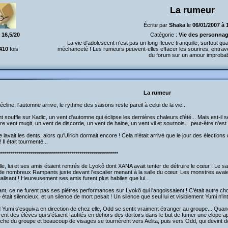
La rumeur
Écrite par
Shaka
le
06/01/2007 à 
:
16,5/20
Catégorie :
Vie des personna
La vie d'adolescent n'est pas un long fleuve tranquille, surtout qua
410
fois
méchanceté ! Les rumeurs peuvent-elles effacer les sourires, entraver 
du forum sur un amour improbab
La rumeur
écline, l'automne arrive, le rythme des saisons reste pareil à celui de la vie...
t souffle sur Kadic, un vent d'automne qui éclipse les dernières chaleurs d'été... Mais est-il se
re vent mugit, un vent de discorde, un vent de haine, un vent vil et sournois... peut-être n'est
 lavait les dents, alors qu'Ulrich dormait encore ! Cela n'était arrivé que le jour des électio
! Il était tourmenté...
**********************************************************
ille, lui et ses amis étaient rentrés de Lyokô dont XANA avait tenter de détruire le cœur ! Le sa
de nombreux Rampants juste devant l'escalier menant à la salle du cœur. Les monstres avaie
ualisant ! Heureusement ses amis furent plus habiles que lui...
nt, ce ne furent pas ses piètres performances sur Lyokô qui l'angoissaient ! C'était autre chos
était silencieux, et un silence de mort pesait ! Un silence que seul lui et visiblement Yumi n'int
Yumi s'esquiva en direction de chez elle, Odd se sentit vraiment étranger au groupe... Quand 
rent des élèves qui s'étaient faufilés en dehors des dortoirs dans le but de fumer une clope a
oche du groupe et beaucoup de visages se tournèrent vers Aelita, puis vers Odd, qui devint dé