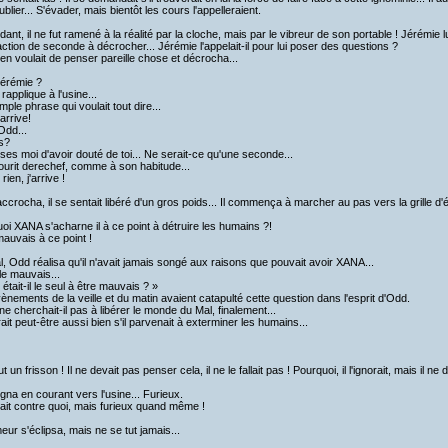
blier... S'évader, mais bientôt les cours l'appelleraient.
ant, il ne fut ramené à la réalité par la cloche, mais par le vibreur de son portable ! Jérémie l
action de seconde à décrocher... Jérémie l'appelait-il pour lui poser des questions ?
en voulait de penser pareille chose et décrocha...
 Jérémie ?
rapplique à l'usine...
mple phrase qui voulait tout dire...
'arrive!
Odd...
s?
ses moi d'avoir douté de toi... Ne serait-ce qu'une seconde...
urit derechef, comme à son habitude...
 rien, j'arrive !
ccrocha, il se sentait libéré d'un gros poids... Il commença à marcher au pas vers la grille d'
oi XANA s'acharne il à ce point à détruire les humains ?!
 mauvais à ce point !
al, Odd réalisa qu'il n'avait jamais songé aux raisons que pouvait avoir XANA...
e mauvais...
était-il le seul à être mauvais ? »
ènements de la veille et du matin avaient catapulté cette question dans l'esprit d'Odd.
e cherchait-il pas à libérer le monde du Mal, finalement...
ait peut-être aussi bien s'il parvenait à exterminer les humains...
 un frisson ! Il ne devait pas penser cela, il ne le fallait pas ! Pourquoi, il l'ignorait, mais il n
oigna en courant vers l'usine... Furieux.
orait contre quoi, mais furieux quand même !
eur s'éclipsa, mais ne se tut jamais...