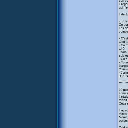
voir c
Il reg
qui n'
Il dépl
- Je s
Ce der
Les dé
compag
- C'es
Odd a
- Ca m
toi ?
- Non,
soit l
- Ca a
- Tu s
élargi
Yumi r
- J'ai 
-OK, s
********
10 minu
ennuis
Il réa
faisait
Cette r
Il ava
mines d
Même s
person
Odd se 