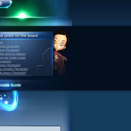
ve
inthe du temps
nage [Terminée]
able dans la maison
back de Code Lyoko
Terminée]
après [Terminée]
sa chimère [Terminée]
la raison [Terminée]