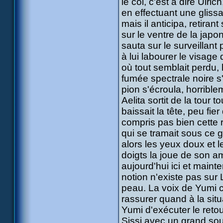
le col, c'est à dire Ulri
en effectuant une gliss
mais il anticipa, retir
sur le ventre de la japon
sauta sur le surveillan
à lui labourer le visag
où tout semblait perdu,
fumée spectrale noire s
pion s'écroula, horrible
Aelita sortit de la tour
baissait la tête, peu fie
compris pas bien cette 
qui se tramait sous ce
alors les yeux doux et le
doigts la joue de son ami
aujourd'hui ici et maint
notion n'existe pas sur 
peau. La voix de Yumi co
rassurer quand à la si
Yumi d'exécuter le retou
Sissi avec un grand sou