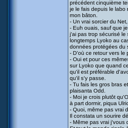
précédent cinquième te
je le fais depuis le la
mon bâton.
- Un vrai sorcier du Net,
- Euh ouais, sauf que je
j'ai pas trop sécurisé l
longtemps Lyoko au cas 
données protégées du s
- D'où ce retour vers le
- Oui et pour ces mêmes
sur Lyoko que quand ce
qu'il est préférable d'a
qu'il s'y passe.
- Tu fais les gros bras 
plaisanta Odd.
- Moi je crois plutôt qu'O
à part dormir, piqua Ulri
- Quoi, même pas vrai d'
Il constata un sourire d
- Même pas vrai j'vous d