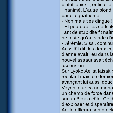
plutôt jouissif, enfin e
l'inanimé. L'autre blond
para la quatrième.
- Non mais t'es dingue !
- Et pourquoi les cerfs i
Tant de stupidité fit naî
ne reste qu'au stade d'i
- Jérémie, Sissi, continu
Aussitôt dit, les deux 
d'arme avait lieu dans 
nouvel assaut avait éch
ascension.
Sur Lyoko Aelita faisait
reculant mais ce dernie
avançant lui aussi douce
Voyant que ça ne menait 
un champ de force dans
sur un Blok a côté. Ce 
d'exploser et disparaîtr
Aelita effleura son brac