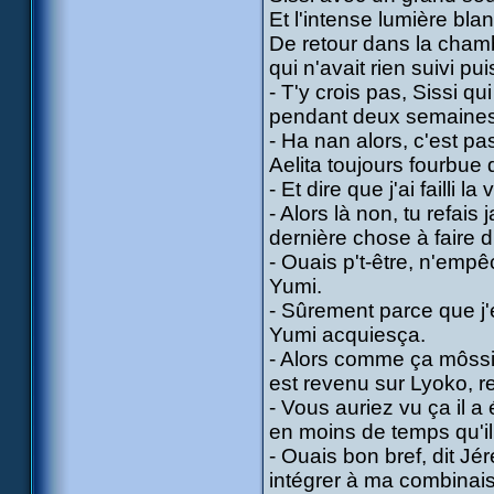
Et l'intense lumière blan
De retour dans la chamb
qui n'avait rien suivi pui
- T'y crois pas, Sissi q
pendant deux semaines
- Ha nan alors, c'est pas
Aelita toujours fourbue d
- Et dire que j'ai failli 
- Alors là non, tu refai
dernière chose à faire d
- Ouais p't-être, n'empê
Yumi.
- Sûrement parce que j'é
Yumi acquiesça.
- Alors comme ça môssieu
est revenu sur Lyoko, rep
- Vous auriez vu ça il a
en moins de temps qu'il n
- Ouais bon bref, dit Jér
intégrer à ma combinais