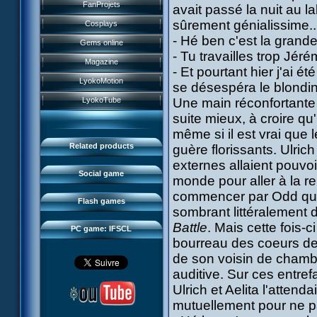
History
FanProjets
avait passé la nuit au l
Anti-XANA formation
Books
Characters
sûrement génialissime... 
Cosplays
Hornet attack
Video games
- Hé ben c'est la grand
Powers
Gems online
Death of the hornets
Games and toys
- Tu travailles trop Jérém
Game guide
Magazine
Monster Swarm
- Et pourtant hier j'ai ét
Card game
Missions
LyokoMotion
se désespéra le blondin
CL race 2
Goodies
Presentation
Monsters
LyokoTube
Une main réconfortante 
Aelita's Battle
Others
IFSCL news
suite mieux, à croire qu'
Maps & Gallery
Odd's Battle
Catalogue
même si il est vrai que 
The creator
Social Gamers
Code Lyoko's Galaxy
Related products
guère florissants. Ulrich
Media
3D Duo
externes allaient pouvoir
Manta Bomber
FAQ
Social game
monde pour aller à la 
Sector 2 Escape
Downloads
commencer par Odd qui a
Flash games
sombrant
littéralement 
IFSCL network
Battle
. Mais cette fois-c
PC game: IFSCL
bourreau des coeurs de 
de son voisin de chambre
auditive. Sur ces entref
Ulrich et Aelita l'atten
mutuellement pour ne pa