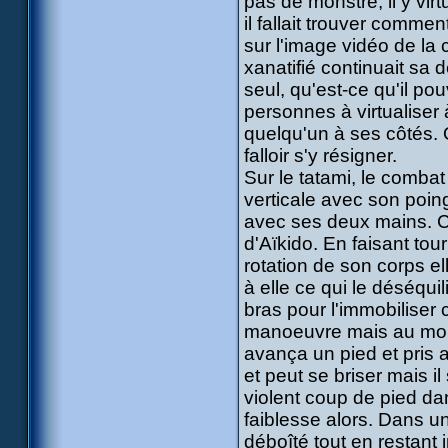
pas de monstre, il y vir
il fallait trouver commen
sur l'image vidéo de la 
xanatifié continuait sa 
seul, qu'est-ce qu'il pou
personnes à virtualiser 
quelqu'un à ses côtés. O
falloir s'y résigner.
Sur le tatami, le comba
verticale avec son poin
avec ses deux mains. C'
d'Aïkido. En faisant tou
rotation de son corps elle
à elle ce qui le déséquili
bras pour l'immobilise
manoeuvre mais au mome
avança un pied et pris a
et peut se briser mais i
violent coup de pied dan
faiblesse alors. Dans u
déboîté tout en restant 