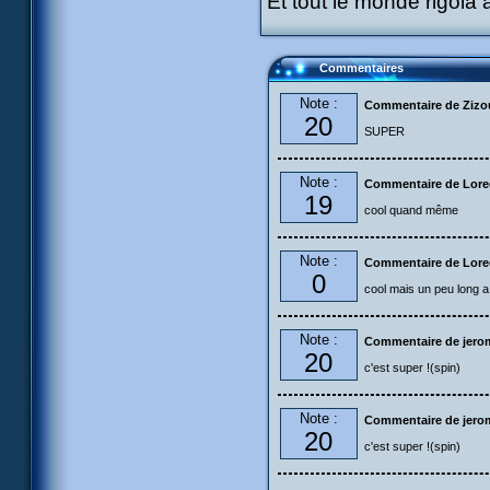
Et tout le monde rigola
Commentaires
Note :
Commentaire de Zizo
20
SUPER
Note :
Commentaire de Lore
19
cool quand même
Note :
Commentaire de Lore
0
cool mais un peu long a 
Note :
Commentaire de jer
20
c'est super !(spin)
Note :
Commentaire de jer
20
c'est super !(spin)