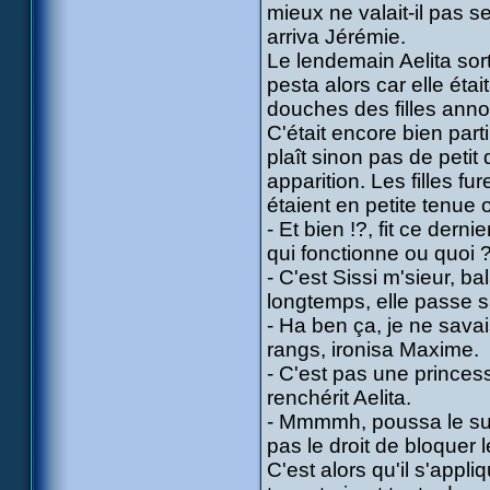
mieux ne valait-il pas se
arriva Jérémie.
Le lendemain Aelita sort
pesta alors car elle étai
douches des filles annon
C'était encore bien parti
plaît sinon pas de petit
apparition. Les filles f
étaient en petite tenue 
- Et bien !?, fit ce de
qui fonctionne ou quoi 
- C'est Sissi m'sieur, b
longtemps, elle passe s
- Ha ben ça, je ne sava
rangs, ironisa Maxime.
- C'est pas une princess
renchérit Aelita.
- Mmmmh, poussa le surv
pas le droit de bloquer 
C'est alors qu'il s'appl