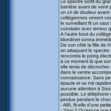
Le spectre sortit du gra
barrière avant de venir
un cri de douleur avant
collégiennes vinrent voi
le surveillant fit un sau
constater avec terreur 
A l'autre bout du collèg
blondinet sonna immédi
De son côté la fille de
en attaquant le spectre 
rencontra le poing élect
à ce moment là que son
elle tenta de décrocher m
dans le ventre accompag
connaissance. Sans perd
épaule et se mit rapidem
aucune attention à Sissi
possible. Le téléphone d
perdue pendant le choc.
- Allô, fit-elle d'une pet
- Sissi ? Qu'est-ce que 