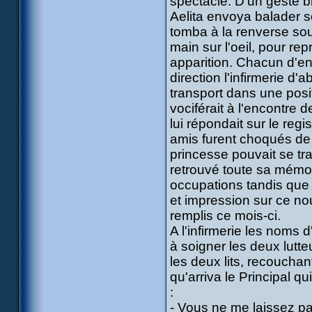
spectacle. D'un geste br
Aelita envoya balader s
tomba à la renverse sous
main sur l'oeil, pour rep
apparition. Chacun d'e
direction l'infirmerie d
transport dans une posit
vociférait à l'encontre 
lui répondait sur le regi
amis furent choqués de
princesse pouvait se tr
retrouvé toute sa mémo
occupations tandis que 
et impression sur ce n
remplis ce mois-ci.
A l'infirmerie les noms d
à soigner les deux lutte
les deux lits, recouchan
qu'arriva le Principal q
:
- Vous ne me laissez pas