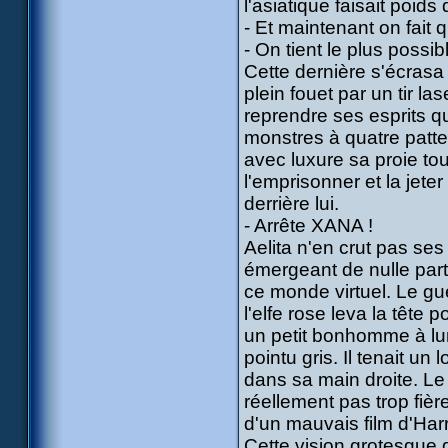
l'asiatique faisait poid
- Et maintenant on fait
- On tient le plus possi
Cette dernière s'écrasa 
plein fouet par un tir la
reprendre ses esprits que
monstres à quatre patte
avec luxure sa proie tou
l'emprisonner et la jet
derrière lui.
- Arrête XANA !
Aelita n'en crut pas ses
émergeant de nulle part
ce monde virtuel. Le gue
l'elfe rose leva la têt
un petit bonhomme à lun
pointu gris. Il tenait u
dans sa main droite. Le
réellement pas trop fièr
d'un mauvais film d'Harr
Cette vision grotesque d