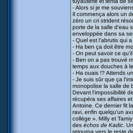
tuyauterie et tenta de 
- Alors si je me souviens
Il commença alors un dé
zéro un cri strident réso
porte de la salle d'eau 
enveloppée dans sa serv
- Quel est l'abrutis qui
- Ha ben ça doit être 
- On peut savoir ce qu'i
- Ben on a pas trouvé m
temps aux douches à les 
- Ha ouais !? Attends u
- Je suis sûr que ça l'i
monopolise la salle de 
Devant l'impossibilité d
récupéra ses affaires e
Antoine. Ce dernier fit 
ravi, enfin quelqu'un av
collège ». Milly et Tamiy
des
échos de Kadic
. Un
retourna vers le reste d