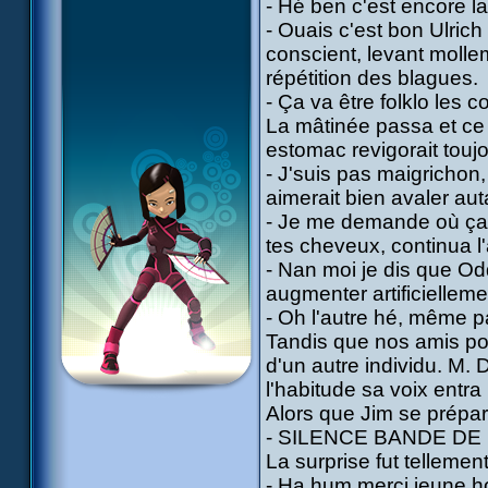
- Hé ben c'est encore la
- Ouais c'est bon Ulrich
conscient, levant moll
répétition des blagues.
- Ça va être folklo les c
La mâtinée passa et ce 
estomac revigorait touj
- J'suis pas maigrichon,
aimerait bien avaler aut
- Je me demande où ça p
tes cheveux, continua l
- Nan moi je dis que Od
augmenter artificielleme
- Oh l'autre hé, même pa
Tandis que nos amis pou
d'un autre individu. M
l'habitude sa voix entra 
Alors que Jim se préparai
- SILENCE BANDE DE M
La surprise fut tellemen
- Ha hum merci jeune ho