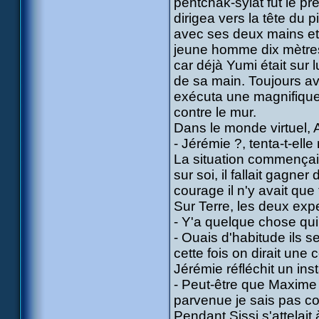
pentchak-sylat fut le pr
dirigea vers la tête du 
avec ses deux mains et 
jeune homme dix mètres p
car déjà Yumi était sur l
de sa main. Toujours av
exécuta une magnifique 
contre le mur.
Dans le monde virtuel, A
- Jérémie ?, tenta-t-ell
La situation commençait
sur soi, il fallait gagne
courage il n'y avait que t
Sur Terre, les deux expe
- Y'a quelque chose qui c
- Ouais d'habitude ils 
cette fois on dirait une 
Jérémie réfléchit un inst
- Peut-être que Maxime 
parvenue je sais pas com
Pendant Sissi s'attelait 