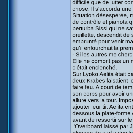
difficile que de lutter 
chose. Il s'accorda une
Situation désespérée, m
de contrôle et pianota
perturba Sissi qui ne sa
oreillette, descendit de 
emprunté pour venir ma
qu'il enfourchait la prem
- Si les autres me cherc
Elle ne comprit pas un 
c'était enclenché.
Sur Lyoko Aelita était 
deux Krabes faisaient l
faire feu. A court de te
son corps pour avoir u
allure vers la tour. Imp
ajouter leur tir. Aelita 
dessous la plate-forme
avant de ressortir sur le 
l'Overboard laissé par Jé
planche de surf virtuel