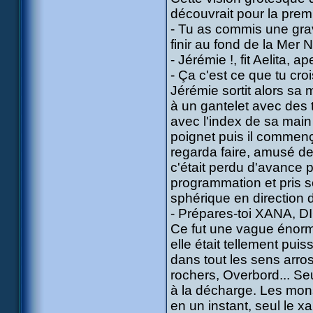
découvrait pour la premi
- Tu as commis une grav
finir au fond de la Mer
- Jérémie !, fit Aelita, 
- Ça c'est ce que tu croi
Jérémie sortit alors sa
à un gantelet avec des t
avec l'index de sa main 
poignet puis il commen
regarda faire, amusé de 
c'était perdu d'avance p
programmation et pris s
sphérique en direction d
- Prépares-toi XANA, D
Ce fut une vague énorm
elle était tellement puis
dans tout les sens arros
rochers, Overbord... Se
à la décharge. Les mons
en un instant, seul le x