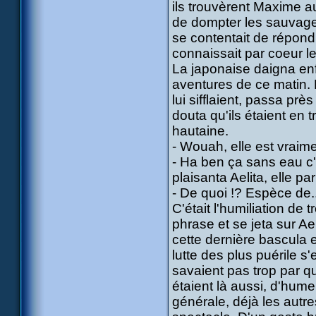
ils trouvèrent Maxime au
de dompter les sauvage
se contentait de répond
connaissait par coeur le
La japonaise daigna enfi
aventures de ce matin. L
lui sifflaient, passa pr
douta qu'ils étaient en 
hautaine.
- Wouah, elle est vraim
- Ha ben ça sans eau c'e
plaisanta Aelita, elle pa
- De quoi !? Espèce de..
C'était l'humiliation de t
phrase et se jeta sur Ae
cette dernière bascula 
lutte des plus puérile s
savaient pas trop par 
étaient là aussi, d'hume
générale, déjà les autr