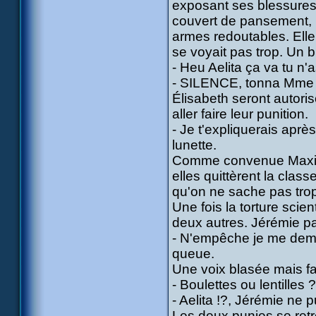
exposant ses blessures. 
couvert de pansement, 
armes redoutables. Ell
se voyait pas trop. Un 
- Heu Aelita ça va tu n'
- SILENCE, tonna Mme He
Élisabeth seront autori
aller faire leur punition.
- Je t'expliquerais aprè
lunette.
Comme convenue Maxime 
elles quittèrent la clas
qu'on ne sache pas trop 
Une fois la torture scie
deux autres. Jérémie pas
- N'empêche je me deman
queue.
Une voix blasée mais fam
- Boulettes ou lentilles ?
- Aelita !?, Jérémie ne 
Les deux punies se retro