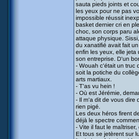
sauta pieds joints et co
les yeux pour ne pas vo
impossible réussit inexp
basket dernier cri en ple
choc, son corps paru alo
attaque physique. Sissi
du xanatifié avait fait u
enfin les yeux, elle jeta
son entreprise. D'un bond
- Wouah c'était un truc
soit la potiche du collè
arts martiaux.
- T'as vu hein !
- Où est Jérémie, deman
- Il m'a dit de vous dire
rien pigé.
Les deux héros firent d
déjà le spectre commença
- Vite il faut le maîtrise
Et tous se jetèrent sur 