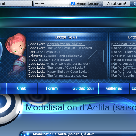
Remember me
[Code Lyoko]
A special two-hour live-sh...
[One-Shot] La ca
[Code Lyoko]
The Code Lyoko OST is coming
[Fanfic] Le Labyr
[Site]
Code Lyoko is 21 !
[Fanfic] L'Engre
[Créations]
10 million! (and company...)
[One-shot] Le di
[IFSCL]
IFSCL 4.6.X is playable!
Potentiel come 
[Code Lyoko]
A "new" world without danger?
[Fanfic] Gnosis [
[Code Lyoko]
The return of Code Lyoko?
[Fanfic] Dix ans 
[Code Lyoko]
Happy Birthday, Code Lyoko !
[Fanfic] Chacun 
[Code Lyoko]
The fan projects are explo...
[Fanfic] À perdre 
Modélisation d'Aelita (sais
Modélisation d'Aelita (saison 1) à 360°