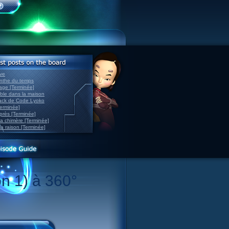
ve
inthe du temps
nage [Terminée]
able dans la maison
back de Code Lyoko
Terminée]
après [Terminée]
sa chimère [Terminée]
la raison [Terminée]
on 1) à 360°