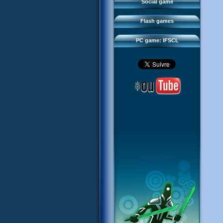
FAQ
Social game
Sector 2 Escape
Downloads
Flash games
IFSCL network
PC game: IFSCL