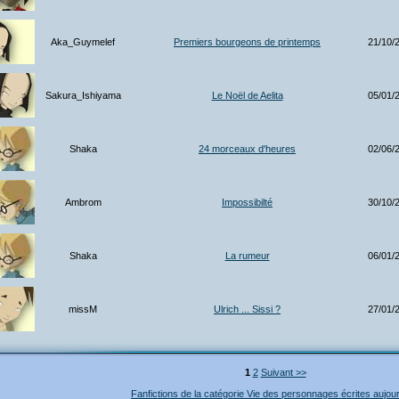
Aka_Guymelef
Premiers bourgeons de printemps
21/10/
Sakura_Ishiyama
Le Noël de Aelita
05/01/
Shaka
24 morceaux d'heures
02/06/
Ambrom
Impossibilté
30/10/
Shaka
La rumeur
06/01/
missM
Ulrich ... Sissi ?
27/01/
1
2
Suivant >>
Fanfictions de la catégorie Vie des personnages écrites aujour