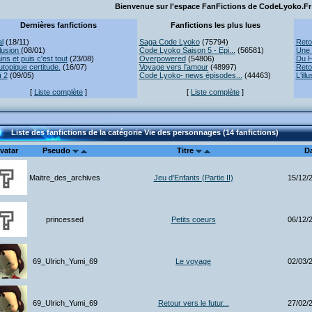
Bienvenue sur l'espace FanFictions de CodeLyoko.Fr 
Dernières fanfictions
Fanfictions les plus lues
l
(18/11)
Saga Code Lyoko
(75794)
Reto
lusion
(08/01)
Code Lyoko Saison 5 - Epi...
(56581)
Une 
ns et puis c'est tout
(23/08)
Overpowered
(54806)
Du H
topique certitude.
(16/07)
Voyage vers l'amour
(48997)
Reto
ï 2
(09/05)
Code Lyoko- news épisodes...
(44463)
L'ill
[
Liste complète
]
[
Liste complète
]
Liste des fanfictions de la catégorie Vie des personnages (14 fanfictions)
vatar
Pseudo
Titre
D
Maitre_des_archives
Jeu d'Enfants (Partie II)
15/12/
princessed
Petits coeurs
06/12/
69_Ulrich_Yumi_69
Le voyage
02/03/
69_Ulrich_Yumi_69
Retour vers le futur...
27/02/