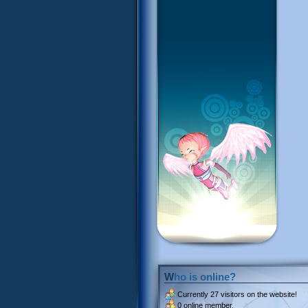
Who is online?
Currently
27 visitors
on the website!
0 online member.