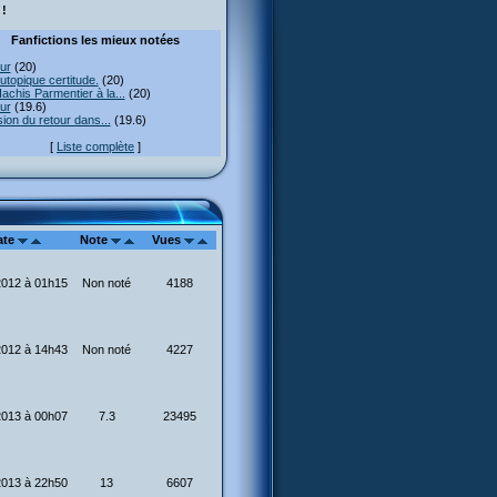
!
Fanfictions les mieux notées
ur
(20)
utopique certitude.
(20)
achis Parmentier à la...
(20)
ur
(19.6)
usion du retour dans...
(19.6)
[
Liste complète
]
ate
Note
Vues
2012 à 01h15
Non noté
4188
2012 à 14h43
Non noté
4227
2013 à 00h07
7.3
23495
2013 à 22h50
13
6607