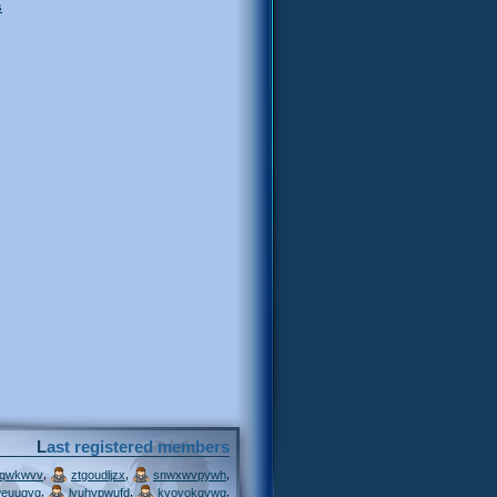
s
Last registered members
,
,
,
jqwkwvv
ztgoudljzx
snwxwvpywh
,
,
,
weuuqvg
lyuhypwufd
kvovokqvwq