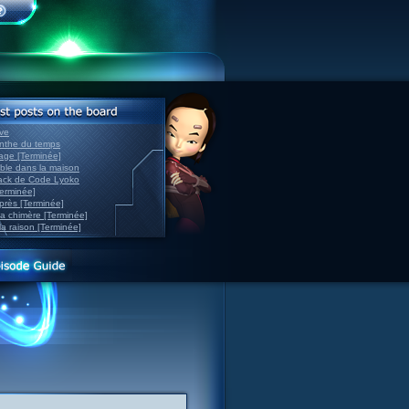
ve
inthe du temps
nage [Terminée]
able dans la maison
back de Code Lyoko
Terminée]
après [Terminée]
sa chimère [Terminée]
la raison [Terminée]