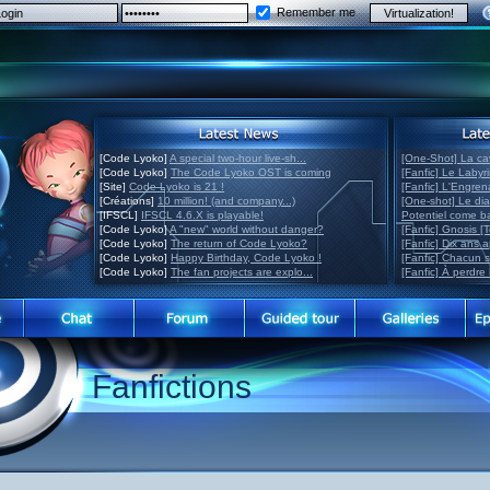
Remember me
[Code Lyoko]
A special two-hour live-sh...
[One-Shot] La ca
[Code Lyoko]
The Code Lyoko OST is coming
[Fanfic] Le Labyr
[Site]
Code Lyoko is 21 !
[Fanfic] L'Engre
[Créations]
10 million! (and company...)
[One-shot] Le di
[IFSCL]
IFSCL 4.6.X is playable!
Potentiel come 
[Code Lyoko]
A "new" world without danger?
[Fanfic] Gnosis [
[Code Lyoko]
The return of Code Lyoko?
[Fanfic] Dix ans 
[Code Lyoko]
Happy Birthday, Code Lyoko !
[Fanfic] Chacun 
[Code Lyoko]
The fan projects are explo...
[Fanfic] À perdre 
Fanfictions