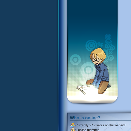
Who is online?
Currently
27 visitors
on the website!
0 online member.