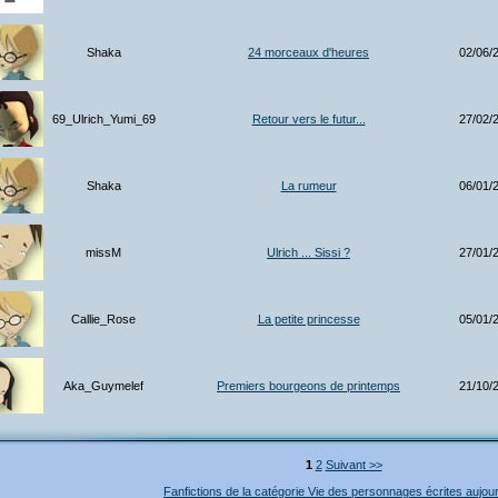
Shaka
24 morceaux d'heures
02/06/
69_Ulrich_Yumi_69
Retour vers le futur...
27/02/
Shaka
La rumeur
06/01/
missM
Ulrich ... Sissi ?
27/01/
Callie_Rose
La petite princesse
05/01/
Aka_Guymelef
Premiers bourgeons de printemps
21/10/
1
2
Suivant >>
Fanfictions de la catégorie Vie des personnages écrites aujour