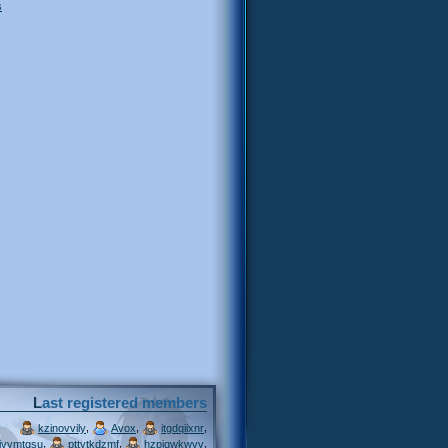
s
Last registered members
,
,
,
kzinovvily
Avox
itgdqiixnr
,
,
,
ivymtqsu
pttytkdzmf
hzpjqwkwvv