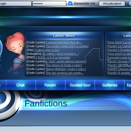
Remember me
[Code Lyoko]
A special two-hour live-sh...
[One-Shot] La ca
[Code Lyoko]
The Code Lyoko OST is coming
[Fanfic] Le Labyr
[Site]
Code Lyoko is 21 !
[Fanfic] L'Engre
[Créations]
10 million! (and company...)
[One-shot] Le di
[IFSCL]
IFSCL 4.6.X is playable!
Potentiel come 
[Code Lyoko]
A "new" world without danger?
[Fanfic] Gnosis [
[Code Lyoko]
The return of Code Lyoko?
[Fanfic] Dix ans 
[Code Lyoko]
Happy Birthday, Code Lyoko !
[Fanfic] Chacun 
[Code Lyoko]
The fan projects are explo...
[Fanfic] À perdre 
Fanfictions