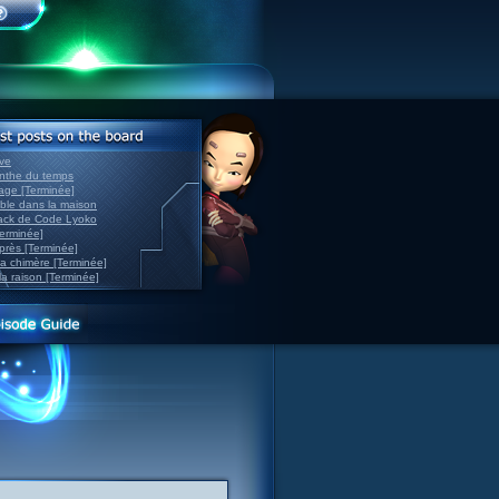
ve
inthe du temps
nage [Terminée]
able dans la maison
back de Code Lyoko
Terminée]
après [Terminée]
sa chimère [Terminée]
la raison [Terminée]