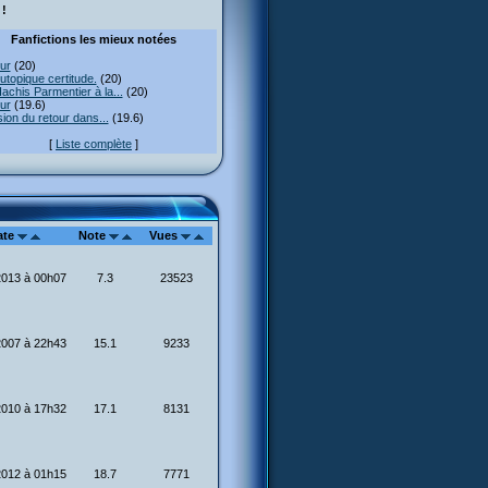
!
Fanfictions les mieux notées
ur
(20)
utopique certitude.
(20)
achis Parmentier à la...
(20)
ur
(19.6)
usion du retour dans...
(19.6)
[
Liste complète
]
ate
Note
Vues
2013 à 00h07
7.3
23523
2007 à 22h43
15.1
9233
2010 à 17h32
17.1
8131
2012 à 01h15
18.7
7771