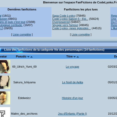
Bienvenue sur l'espace FanFictions de CodeLyoko.Fr 
Dernières fanfictions
Fanfictions les plus lues
l
(18/11)
Saga Code Lyoko
(75845)
Reto
lusion
(08/01)
Code Lyoko Saison 5 - Epi...
(56624)
Une 
ns et puis c'est tout
(23/08)
Overpowered
(54847)
Du H
topique certitude.
(16/07)
Voyage vers l'amour
(49045)
Reto
ï 2
(09/05)
Code Lyoko- news épisodes...
(44515)
L'ill
[
Liste complète
]
[
Liste complète
]
Liste des fanfictions de la catégorie Vie des personnages (14 fanfictions)
vatar
Pseudo
Titre
D
69_Ulrich_Yumi_69
Le voyage
02/03/
Sakura_Ishiyama
Le Noël de Aelita
05/01/
Edelweizz
Histoire d'un jour
03/05/
Maitre_des_archives
Jeu d'Enfants (Partie I)
15/12/