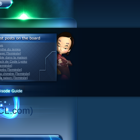
ve
inthe du temps
nage [Terminée]
able dans la maison
back de Code Lyoko
Terminée]
après [Terminée]
sa chimère [Terminée]
la raison [Terminée]
CL.com)