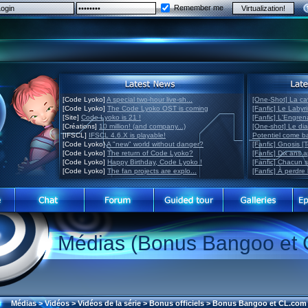
Remember me
[Code Lyoko]
A special two-hour live-sh...
[One-Shot] La ca
[Code Lyoko]
The Code Lyoko OST is coming
[Fanfic] Le Labyr
[Site]
Code Lyoko is 21 !
[Fanfic] L'Engre
[Créations]
10 million! (and company...)
[One-shot] Le di
[IFSCL]
IFSCL 4.6.X is playable!
Potentiel come 
[Code Lyoko]
A "new" world without danger?
[Fanfic] Gnosis [
[Code Lyoko]
The return of Code Lyoko?
[Fanfic] Dix ans 
[Code Lyoko]
Happy Birthday, Code Lyoko !
[Fanfic] Chacun 
[Code Lyoko]
The fan projects are explo...
[Fanfic] À perdre 
Médias (Bonus Bangoo et 
Médias
>
Vidéos
>
Vidéos de la série
>
Bonus officiels
>
Bonus Bangoo et CL.com