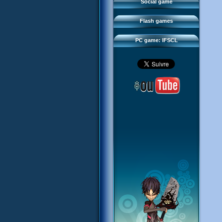
FAQ
Social game
Sector 2 Escape
Downloads
Flash games
IFSCL network
PC game: IFSCL