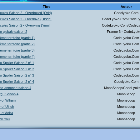
Titre
Auteur
cules Saison 2 - Overboard (Odd)
Codelyoko.Com
cules Saison 2 - Overbike (Ulrich)
CodeLyoko.Com/CodeLy
cules Saison 2 - Overwing (Yumi)
CodeLyoko.Com/CodeLy
o globale saison 2
France 3 - CodeLyok
ème territoire (partie 1)
CodeLyoko.Com
ème territoire (partie 2)
CodeLyoko.Com
ème territoire (partie 3)
CodeLyoko.Com
ème territoire (partie 4)
CodeLyoko.Com
o Spoiler Saison 2 n° 1
CodeLyoko.Com
o Spoiler Saison 2 n° 2
CodeLyoko.Com
o Spoiler Saison 2 n° 3
CodeLyoko.Com
o Spoiler Saison 2 n° 4
Codelyoko.Com
de-annonce saison 4
MoonScoop/CodeLyok
rçu Saison 4
MoonScoop
-of William
Moonscoop
-of Ulrich
Moonscoop
-of Aelita
Moonscoop
nk You
Moonscoop