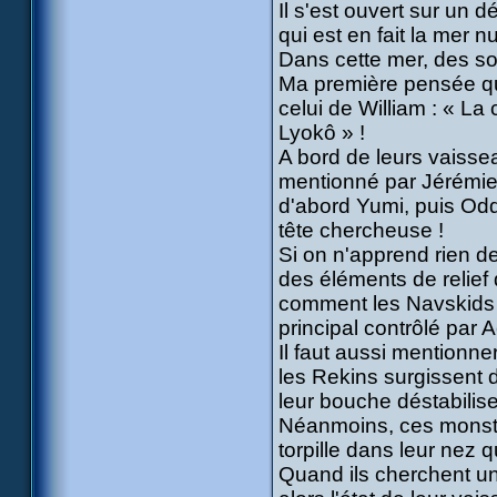
Il s'est ouvert sur un 
qui est en fait la mer n
Dans cette mer, des so
Ma première pensée qua
celui de William : « L
Lyokô » !
A bord de leurs vaissea
mentionné par Jérémie,
d'abord Yumi, puis Odd,
tête chercheuse !
Si on n'apprend rien de 
des éléments de relief
comment les Navskids s
principal contrôlé par Ae
Il faut aussi mentionne
les Rekins surgissent de
leur bouche déstabilise
Néanmoins, ces monstre
torpille dans leur nez 
Quand ils cherchent un