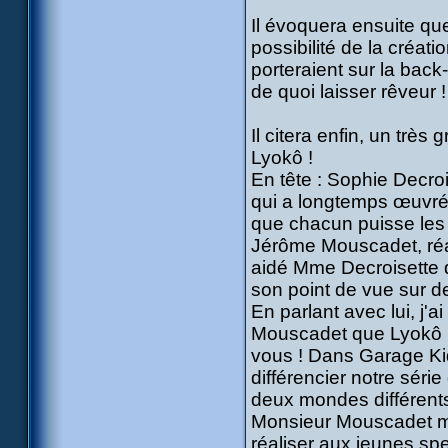
Il évoquera ensuite qu
possibilité de la créat
porteraient sur la back-
de quoi laisser rêveur !
Il citera enfin, un tr
Lyokô !
En tête : Sophie Decroi
qui a longtemps œuvré 
que chacun puisse les
Jérôme Mouscadet, réal
aidé Mme Decroisette d
son point de vue sur d
En parlant avec lui, j'
Mouscadet que Lyokô n'
vous ! Dans Garage Kid
différencier notre séri
deux mondes différents 
Monsieur Mouscadet m'a
réaliser aux jeunes spec