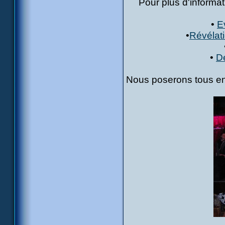
Pour plus d'informat
•
E
•
Révélati
•
De
Nous poserons tous en