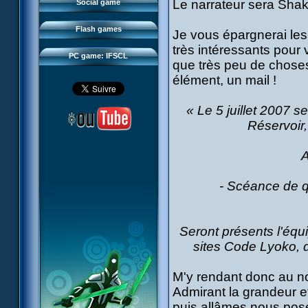
FAQ
Le narrateur sera Sha
Social game
Sector 2 Escape
Downloads
Flash games
Je vous épargnerai les 
IFSCL network
très intéressants pour v
PC game: IFSCL
que très peu de choses
élément, un mail !
« Le 5 juillet 2007 
Réservoir
A
- Scéance de q
Seront présents l'éq
sites Code Lyoko, 
M'y rendant donc au no
Admirant la grandeur et
puis allâmes nous pose