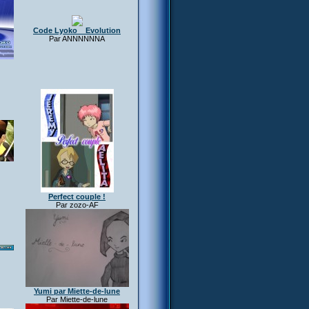
Code Lyoko _ Evolution
Par ANNNNNNA
Perfect couple !
Par zozo-AF
Yumi par Miette-de-lune
Par Miette-de-lune