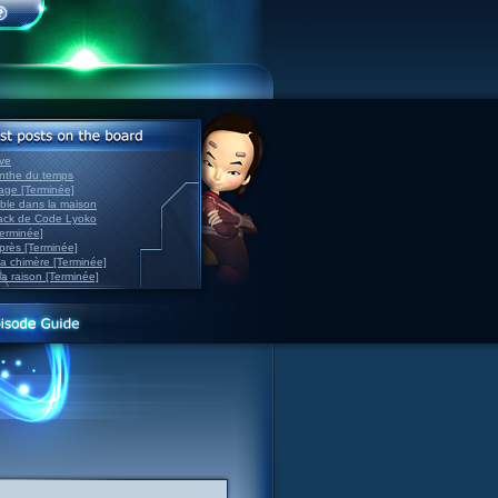
ve
inthe du temps
nage [Terminée]
able dans la maison
back de Code Lyoko
Terminée]
après [Terminée]
sa chimère [Terminée]
la raison [Terminée]