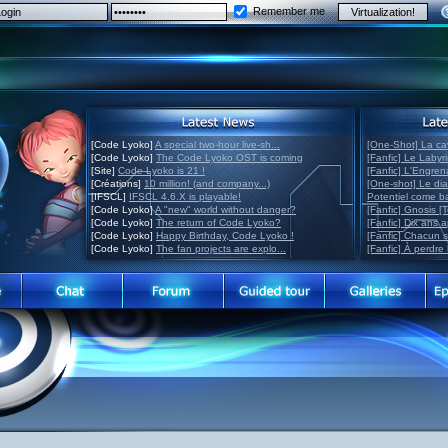
Remember me
[Code Lyoko]
A special two-hour live-sh...
[One-Shot] La ca
[Code Lyoko]
The Code Lyoko OST is coming
[Fanfic] Le Labyr
[Site]
Code Lyoko is 21 !
[Fanfic] L'Engre
[Créations]
10 million! (and company...)
[One-shot] Le di
[IFSCL]
IFSCL 4.6.X is playable!
Potentiel come 
[Code Lyoko]
A "new" world without danger?
[Fanfic] Gnosis [
[Code Lyoko]
The return of Code Lyoko?
[Fanfic] Dix ans 
[Code Lyoko]
Happy Birthday, Code Lyoko !
[Fanfic] Chacun 
[Code Lyoko]
The fan projects are explo...
[Fanfic] À perdre 