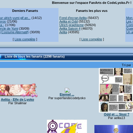
Bienvenue sur l'espace FanArts de CodeLyoko.Fr !
Derniers Fanarts
Fanarts les plus vus
r ulrich yumi gif an...
(14/12)
Fond d'ecran Aelita
(56437)
Mon 
eros
(21/06)
Aelita et Odd
(55132)
Les 
ta -
(17/06)
Ulrich graphisme
(50924)
Comb
rcle de Yumi
(30/09)
Aelita Saison 4
(46070)
Guer
(Costume Alternatif)
(30/09)
Aelita
(43595)
Un a
[
Liste complète
]
[
Liste complète
]
Liste de tous les fanarts (2298 fanarts)
Tri par 
Eternel ...
Par superfandecodelyoko
Aelita - Elfe de Lyoko
Par Shalimar
Odd et ... Sissi ?
Par aelita13