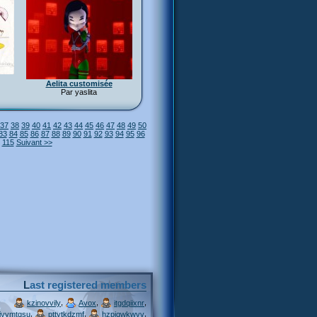
Aelita customisée
Par yaslita
37
38
39
40
41
42
43
44
45
46
47
48
49
50
83
84
85
86
87
88
89
90
91
92
93
94
95
96
115
Suivant >>
Last registered members
,
,
,
kzinovvily
Avox
itgdqiixnr
,
,
,
ivymtqsu
pttytkdzmf
hzpjqwkwvv