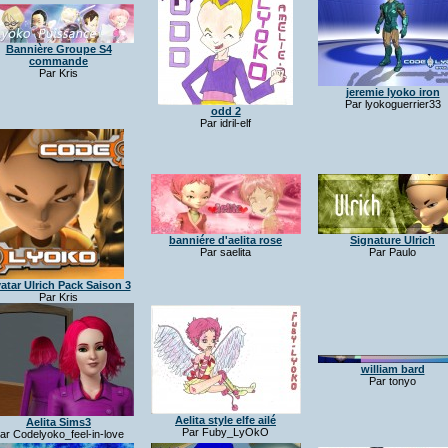
Bannière Groupe S4
commande
Par Kris
jeremie lyoko iron
Par lyokoguerrier33
odd 2
Par idril-elf
banniére d'aelita rose
Signature Ulrich
Par saelita
Par Paulo
atar Ulrich Pack Saison 3
Par Kris
william bard
Par tonyo
Aelita style elfe ailé
Aelita Sims3
Par Fuby_LyOkO
ar Codelyoko_feel-in-love