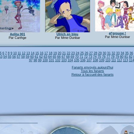
el'groupe !
Aelita 001
Ulrich en bleu
Par Mme-Dunbar
Par Carthge
Par Mme-Dunbar
5
6
7
8
9
10
11
12
13
14
15
16
17
18
19
20
21
22
23
24
25
26
27
28
29
30
31
32
33
34
35
36
53
54
55
56
57
58
59
60
61
62
63
64
65
66
67
68
69
70
71
72
73
74
75
76
77
78
79
80
81
82
97
98
99
100
101
102
103
104
105
106
107
108
109
110
111
112
113
114
Fanarts envoyés aujourd'hui
Tous les fanarts
Retour à l'accueil des fanarts
ms