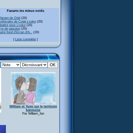
Fanarts les mieux notés
fanart de Odd
(20)
véhicules de Code Lyoko
(20)
attre pour Lyoko
(20)
re de passion
(20)
utre fond d'écran d'A...
(20)
[
Liste complète
]
:
William et Yumi sur le territoire
banquise
Par William_fan