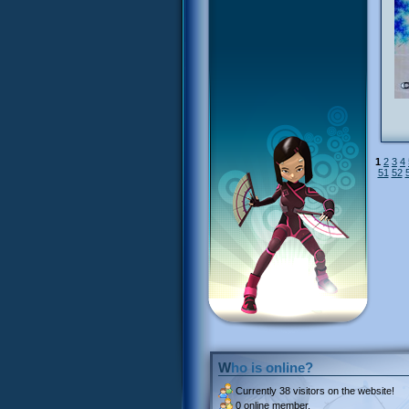
1
2
3
4
51
52
Who is online?
Currently
38 visitors
on the website!
0 online member.