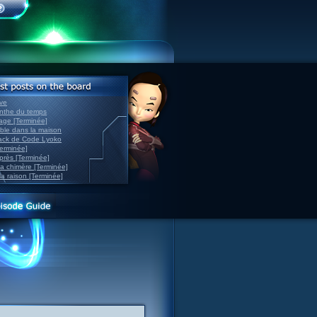
ve
inthe du temps
nage [Terminée]
able dans la maison
back de Code Lyoko
Terminée]
après [Terminée]
sa chimère [Terminée]
la raison [Terminée]