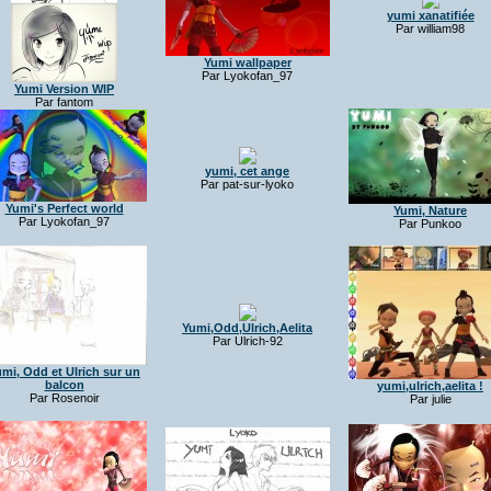
yumi xanatifiée
Par william98
Yumi wallpaper
Par Lyokofan_97
Yumi Version WIP
Par fantom
yumi, cet ange
Par pat-sur-lyoko
Yumi's Perfect world
Yumi, Nature
Par Lyokofan_97
Par Punkoo
Yumi,Odd,Ulrich,Aelita
Par Ulrich-92
mi, Odd et Ulrich sur un
balcon
yumi,ulrich,aelita !
Par Rosenoir
Par julie