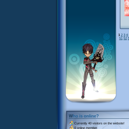
1
2
3
4
51
52
Who is online?
Currently
40 visitors
on the website!
0 online member.