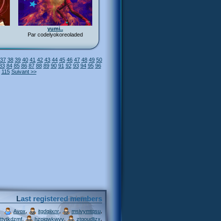
yumi..
Par codelyokoreoladed
37
38
39
40
41
42
43
44
45
46
47
48
49
50
83
84
85
86
87
88
89
90
91
92
93
94
95
96
115
Suivant >>
Last registered members
,
,
,
Avox
itgdqiixnr
msivymtqsu
,
,
,
ttytkdzmf
hzpjqwkwvv
ztgoudljzx