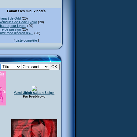
Fanarts les mieux notés
fanart de Odd
(20)
véhicules de Code Lyoko
(20)
attre pour Lyoko
(20)
re de passion
(20)
utre fond d'écran d'A...
(20)
[
Liste complète
]
:
Yumi Ulrich saison 3 sign
Par Fred-lyoko