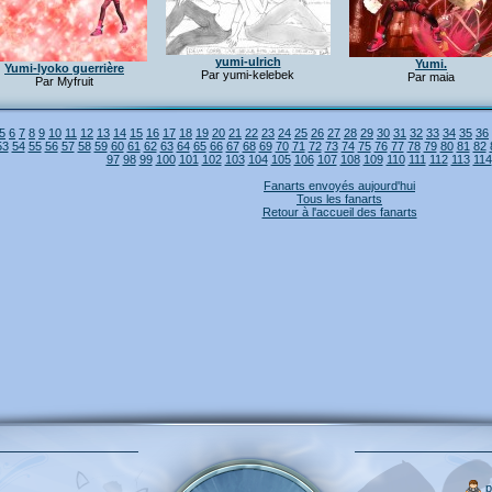
yumi-ulrich
Yumi.
Yumi-lyoko guerrière
Par yumi-kelebek
Par maia
Par Myfruit
5
6
7
8
9
10
11
12
13
14
15
16
17
18
19
20
21
22
23
24
25
26
27
28
29
30
31
32
33
34
35
36
53
54
55
56
57
58
59
60
61
62
63
64
65
66
67
68
69
70
71
72
73
74
75
76
77
78
79
80
81
82
97
98
99
100
101
102
103
104
105
106
107
108
109
110
111
112
113
114
Fanarts envoyés aujourd'hui
Tous les fanarts
Retour à l'accueil des fanarts
p