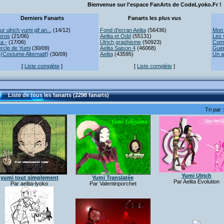
Bienvenue sur l'espace FanArts de CodeLyoko.Fr !
Derniers Fanarts
Fanarts les plus vus
r ulrich yumi gif an...
(14/12)
Fond d'ecran Aelita
(56436)
Mon 
eros
(21/06)
Aelita et Odd
(55131)
Les 
ta -
(17/06)
Ulrich graphisme
(50923)
Comb
rcle de Yumi
(30/09)
Aelita Saison 4
(46068)
Guer
(Costume Alternatif)
(30/09)
Aelita
(43595)
Un a
[
Liste complète
]
[
Liste complète
]
Liste de tous les fanarts (2298 fanarts)
Tri par 
Yumi Ulrich
yumi tout simplement
Yumi Translatée
Par Aelita Evolution
Par aelita-lyoko
Par Valentinporchet