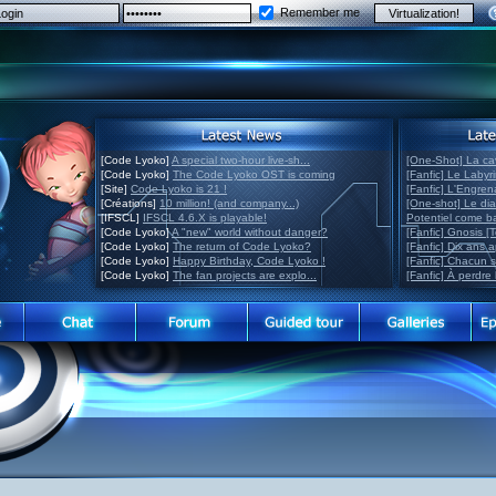
Remember me
[Code Lyoko]
A special two-hour live-sh...
[One-Shot] La ca
[Code Lyoko]
The Code Lyoko OST is coming
[Fanfic] Le Labyr
[Site]
Code Lyoko is 21 !
[Fanfic] L'Engre
[Créations]
10 million! (and company...)
[One-shot] Le di
[IFSCL]
IFSCL 4.6.X is playable!
Potentiel come 
[Code Lyoko]
A "new" world without danger?
[Fanfic] Gnosis [
[Code Lyoko]
The return of Code Lyoko?
[Fanfic] Dix ans 
[Code Lyoko]
Happy Birthday, Code Lyoko !
[Fanfic] Chacun 
[Code Lyoko]
The fan projects are explo...
[Fanfic] À perdre 