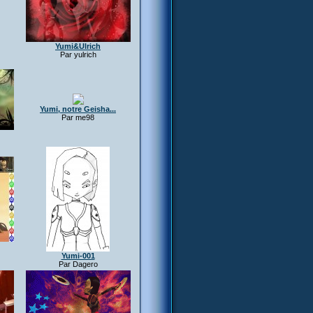
Yumi&Ulrich
Par yulrich
Yumi, notre Geisha...
Par me98
Yumi-001
Par Dagero