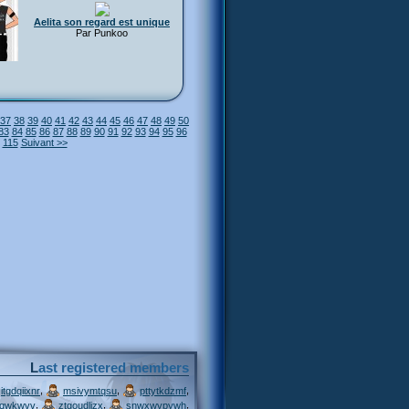
Aelita son regard est unique
Par Punkoo
37
38
39
40
41
42
43
44
45
46
47
48
49
50
83
84
85
86
87
88
89
90
91
92
93
94
95
96
115
Suivant >>
Last registered members
,
,
,
itgdqiixnr
msivymtqsu
pttytkdzmf
,
,
,
jqwkwvv
ztgoudljzx
snwxwvpywh