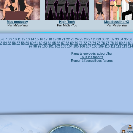
Mes poùupey
High Tech
Mes dessiins <3
Par MiiSs-Yuu
Par MiiSs-Yuu
Par MiiSs-Yuu
5
6
7
8
9
10
11
12
13
14
15
16
17
18
19
20
21
22
23
24
25
26
27
28
29
30
31
32
33
34
35
36
53
54
55
56
57
58
59
60
61
62
63
64
65
66
67
68
69
70
71
72
73
74
75
76
77
78
79
80
81
82
97
98
99
100
101
102
103
104
105
106
107
108
109
110
111
112
113
114
Fanarts envoyés aujourd'hui
Tous les fanarts
Retour à l'accueil des fanarts
hzp