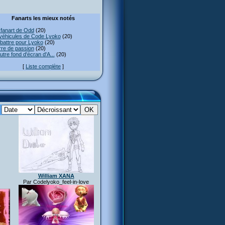
Fanarts les mieux notés
fanart de Odd
(20)
véhicules de Code Lyoko
(20)
attre pour Lyoko
(20)
re de passion
(20)
utre fond d'écran d'A...
(20)
[
Liste complète
]
:
William XANA
Par Codelyoko_feel-in-love