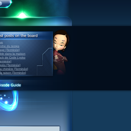
ve
inthe du temps
nage [Terminée]
able dans la maison
back de Code Lyoko
Terminée]
après [Terminée]
sa chimère [Terminée]
la raison [Terminée]