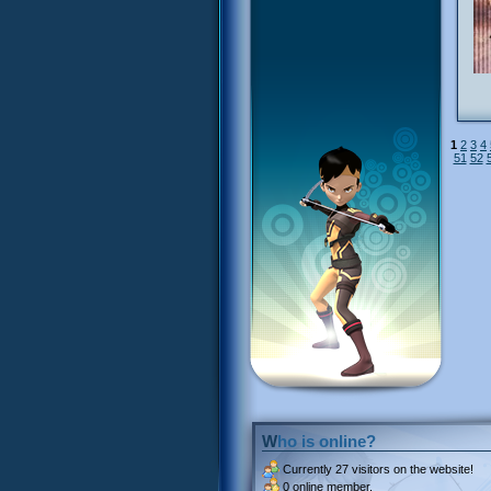
1
2
3
4
51
52
Who is online?
Currently
27 visitors
on the website!
0 online member.