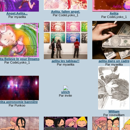
Aelita, fallen angel.
Angel,Aelita...
Aelita
Par CodeLyoko_1
Par myaelita
Par CodeLyoko_1
ita Believe In your Dreams
aelita les tableau!!
aelita dans un cadre
Par CodeLyoko_1
Par myaelita
Par myaelita
ulrich
Par invite
lita astronomie bannière
Par Punkoo
William
Par rosewilliam