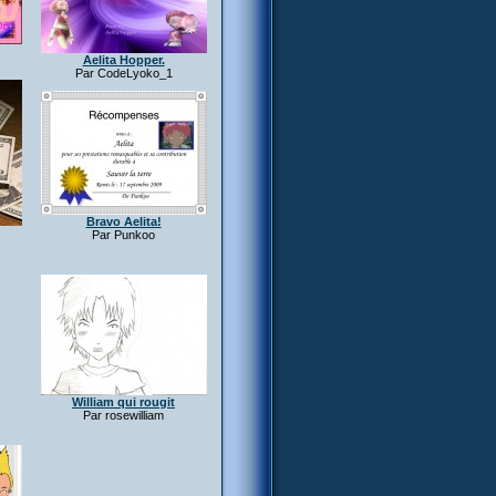
Aelita Hopper.
Par CodeLyoko_1
Bravo Aelita!
Par Punkoo
William qui rougit
Par rosewilliam