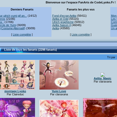
Bienvenue sur l'espace FanArts de CodeLyoko.Fr !
Derniers Fanarts
Fanarts les plus vus
r ulrich yumi gif an...
(14/12)
Fond d'ecran Aelita
(56411)
Mon 
eros
(21/06)
Aelita et Odd
(55115)
Les 
ta -
(17/06)
Ulrich graphisme
(50912)
Comb
rcle de Yumi
(30/09)
Aelita Saison 4
(46045)
Guer
(Costume Alternatif)
(30/09)
Aelita
(43580)
Un a
[
Liste complète
]
[
Liste complète
]
Liste de tous les fanarts (2298 fanarts)
Tri par 
Aelita_Magic
Par claraxana
montage Lyoko
Yumi Love
Par Claireduc
Par claraxana