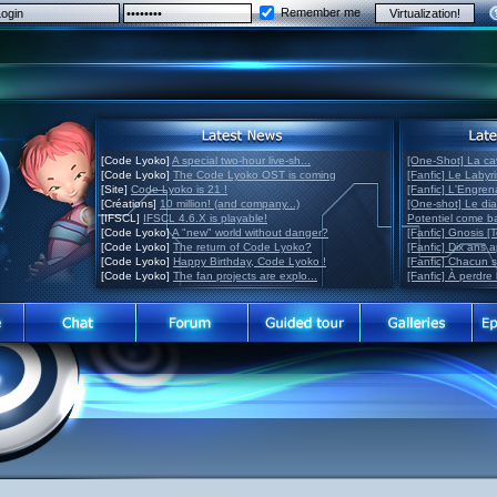
Remember me
[Code Lyoko]
A special two-hour live-sh...
[One-Shot] La ca
[Code Lyoko]
The Code Lyoko OST is coming
[Fanfic] Le Labyr
[Site]
Code Lyoko is 21 !
[Fanfic] L'Engre
[Créations]
10 million! (and company...)
[One-shot] Le di
[IFSCL]
IFSCL 4.6.X is playable!
Potentiel come 
[Code Lyoko]
A "new" world without danger?
[Fanfic] Gnosis [
[Code Lyoko]
The return of Code Lyoko?
[Fanfic] Dix ans 
[Code Lyoko]
Happy Birthday, Code Lyoko !
[Fanfic] Chacun 
[Code Lyoko]
The fan projects are explo...
[Fanfic] À perdre 