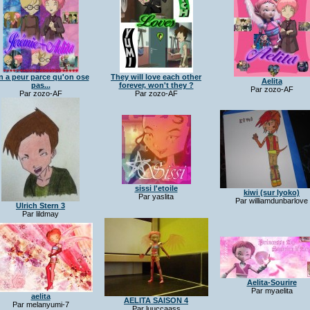
 a peur parce qu'on ose
They will love each other
Aelita
pas...
forever, won't they ?
Par zozo-AF
Par zozo-AF
Par zozo-AF
sissi l'etoile
kiwi (sur lyoko)
Par yaslita
Par williamdunbarlove
Ulrich Stern 3
Par lildmay
Aelita-Sourire
Par myaelita
aelita
AELITA SAISON 4
Par melanyumi-7
Par luuccaass