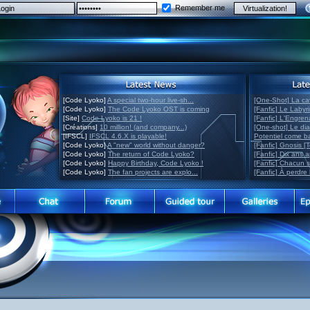
Remember me
[Code Lyoko]
A special two-hour live-sh...
[One-Shot] La ca
[Code Lyoko]
The Code Lyoko OST is coming
[Fanfic] Le Labyr
[Site]
Code Lyoko is 21 !
[Fanfic] L'Engre
[Créations]
10 million! (and company...)
[One-shot] Le di
[IFSCL]
IFSCL 4.6.X is playable!
Potentiel come 
[Code Lyoko]
A "new" world without danger?
[Fanfic] Gnosis [
[Code Lyoko]
The return of Code Lyoko?
[Fanfic] Dix ans 
[Code Lyoko]
Happy Birthday, Code Lyoko !
[Fanfic] Chacun 
[Code Lyoko]
The fan projects are explo...
[Fanfic] À perdre 