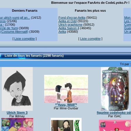
Bienvenue sur l'espace FanArts de CodeLyoko.Fr !
Derniers Fanarts
Fanarts les plus vus
r ulrich yumi gif an...
(14/12)
Fond d'ecran Aelita
(56411)
Mon 
eros
(21/06)
Aelita et Odd
(55115)
Les 
ta -
(17/06)
Ulrich graphisme
(50912)
Comb
rcle de Yumi
(30/09)
Aelita Saison 4
(46045)
Guer
(Costume Alternatif)
(30/09)
Aelita
(43580)
Un a
[
Liste complète
]
[
Liste complète
]
Liste de tous les fanarts (2298 fanarts)
Tri par 
*°Yuuu, Wiiill°*
Par Mme-Dunbar
Ulrich Stern 3
figurine codelyoko o
Par lildmay
Par ISAC