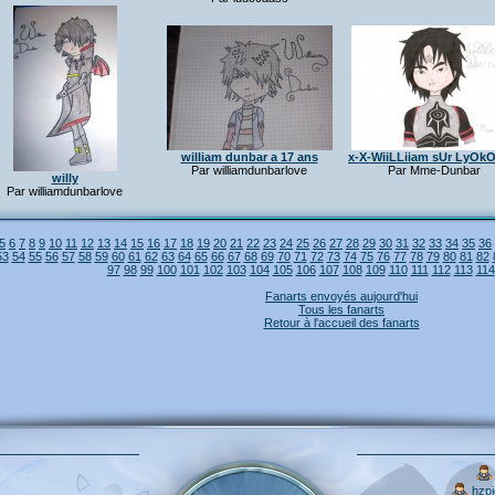
william dunbar a 17 ans
x-X-WiiLLiiam sUr LyOkO
Par williamdunbarlove
Par Mme-Dunbar
willy
Par williamdunbarlove
5
6
7
8
9
10
11
12
13
14
15
16
17
18
19
20
21
22
23
24
25
26
27
28
29
30
31
32
33
34
35
36
53
54
55
56
57
58
59
60
61
62
63
64
65
66
67
68
69
70
71
72
73
74
75
76
77
78
79
80
81
82
97
98
99
100
101
102
103
104
105
106
107
108
109
110
111
112
113
114
Fanarts envoyés aujourd'hui
Tous les fanarts
Retour à l'accueil des fanarts
hzp