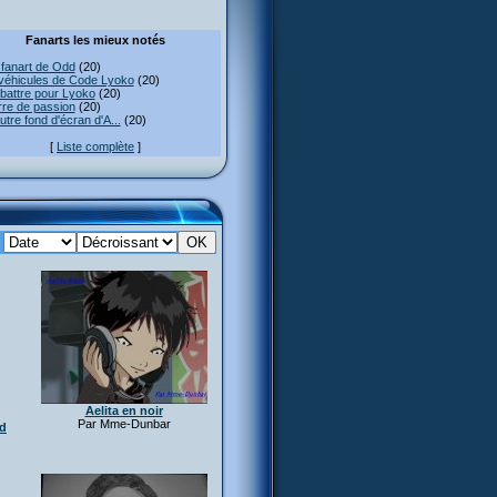
Fanarts les mieux notés
fanart de Odd
(20)
véhicules de Code Lyoko
(20)
attre pour Lyoko
(20)
re de passion
(20)
utre fond d'écran d'A...
(20)
[
Liste complète
]
:
Aelita en noir
Par Mme-Dunbar
dd