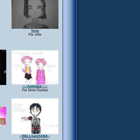
Yumi
Par xMa
::::Aeliitààà:::::
Par Mme-Dunbar
--WiiLLiiamXANA--
Par Mme-Dunbar