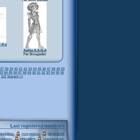
-X-x
Aelita-X.A.N.A
Par Brougadier
37
38
39
40
41
42
43
44
45
46
47
48
49
50
83
84
85
86
87
88
89
90
91
92
93
94
95
96
115
Suivant >>
Last registered members
,
,
,
itgdqiixnr
msivymtqsu
pttytkdzmf
,
,
,
jqwkwvv
ztgoudljzx
snwxwvpywh