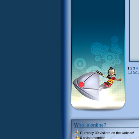
1
2
3
4
51
52
Who is online?
Currently
30 visitors
on the website!
0 online member.