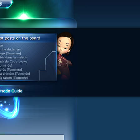
ve
inthe du temps
nage [Terminée]
able dans la maison
back de Code Lyoko
Terminée]
après [Terminée]
sa chimère [Terminée]
la raison [Terminée]