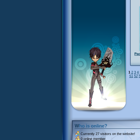
Pa
1
2
3
4
51
52
Who is online?
Currently
27 visitors
on the website!
0 online member.