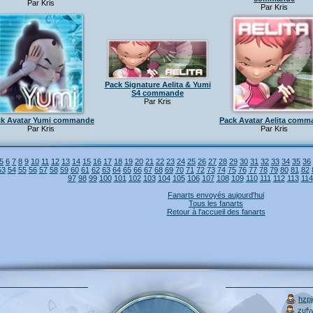
Par Kris
Par Kris
Pack Signature Aelita & Yumi
S4 commande
Par Kris
ck Avatar Yumi commande
Pack Avatar Aelita comm
Par Kris
Par Kris
5
6
7
8
9
10
11
12
13
14
15
16
17
18
19
20
21
22
23
24
25
26
27
28
29
30
31
32
33
34
35
36
53
54
55
56
57
58
59
60
61
62
63
64
65
66
67
68
69
70
71
72
73
74
75
76
77
78
79
80
81
82
97
98
99
100
101
102
103
104
105
106
107
108
109
110
111
112
113
114
Fanarts envoyés aujourd'hui
Tous les fanarts
Retour à l'accueil des fanarts
hzp
zuf