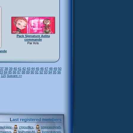
Pack Signature Aelita
commande
Par Kris
ande
37
38
39
40
41
42
43
44
45
46
47
48
49
50
83
84
85
86
87
88
89
90
91
92
93
94
95
96
115
Suivant >>
Last registered members
,
,
,
jqwkwvv
ztgoudljzx
snwxwvpywh
,
,
,
weuuqvg
lyuhypwufd
kvovokqvwq