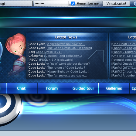
Remember me
[Code Lyoko]
A special two-hour live-sh...
[One-Shot] La ca
[Code Lyoko]
The Code Lyoko OST is coming
[Fanfic] Le Labyr
[Site]
Code Lyoko is 21 !
[Fanfic] L'Engre
[Créations]
10 million! (and company...)
[One-shot] Le di
[IFSCL]
IFSCL 4.6.X is playable!
Potentiel come 
[Code Lyoko]
A "new" world without danger?
[Fanfic] Gnosis [
[Code Lyoko]
The return of Code Lyoko?
[Fanfic] Dix ans 
[Code Lyoko]
Happy Birthday, Code Lyoko !
[Fanfic] Chacun 
[Code Lyoko]
The fan projects are explo...
[Fanfic] À perdre 