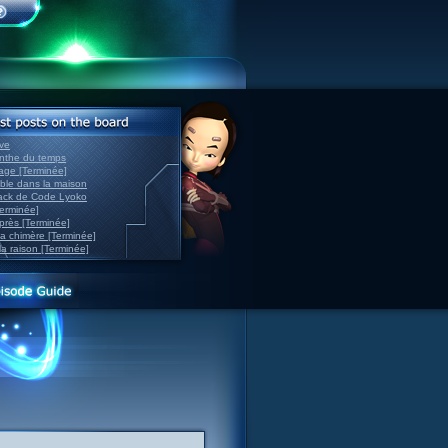
ve
inthe du temps
nage [Terminée]
able dans la maison
back de Code Lyoko
Terminée]
après [Terminée]
sa chimère [Terminée]
la raison [Terminée]