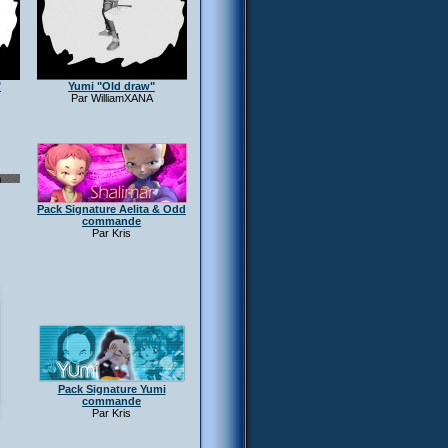
"
Yumi "Old draw"
Par WilliamXANA
Pack Signature Aelita & Odd
commande
Par Kris
Pack Signature Yumi
commande
Par Kris