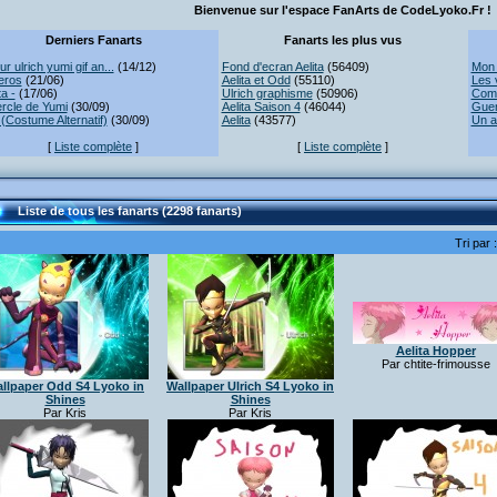
Bienvenue sur l'espace FanArts de CodeLyoko.Fr !
Derniers Fanarts
Fanarts les plus vus
r ulrich yumi gif an...
(14/12)
Fond d'ecran Aelita
(56409)
Mon 
eros
(21/06)
Aelita et Odd
(55110)
Les 
ta -
(17/06)
Ulrich graphisme
(50906)
Comb
rcle de Yumi
(30/09)
Aelita Saison 4
(46044)
Guer
(Costume Alternatif)
(30/09)
Aelita
(43577)
Un a
[
Liste complète
]
[
Liste complète
]
Liste de tous les fanarts (2298 fanarts)
Tri par 
Aelita Hopper
Par chtite-frimousse
llpaper Odd S4 Lyoko in
Wallpaper Ulrich S4 Lyoko in
Shines
Shines
Par Kris
Par Kris