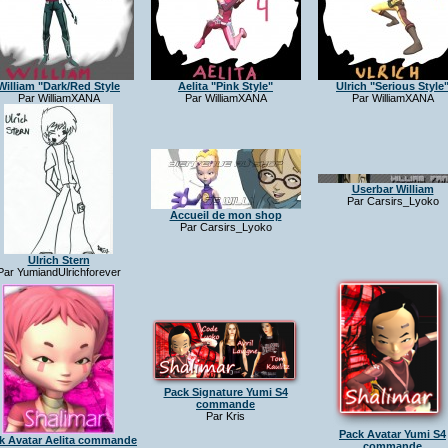
William "Dark/Red Style
Aelita "Pink Style"
Ulrich "Serious Style
Par WilliamXANA
Par WilliamXANA
Par WilliamXANA
Userbar William
Par Carsirs_Lyoko
Accueil de mon shop
Par Carsirs_Lyoko
Ulrich Stern
Par YumiandUlrichforever
Pack Signature Yumi S4
commande
Par Kris
Pack Avatar Yumi S4
k Avatar Aelita commande
commande