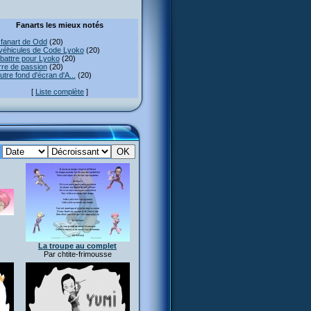
Fanarts les mieux notés
fanart de Odd
(20)
véhicules de Code Lyoko
(20)
attre pour Lyoko
(20)
re de passion
(20)
utre fond d'écran d'A...
(20)
[
Liste complète
]
:
La troupe au complet
Par chtite-frimousse