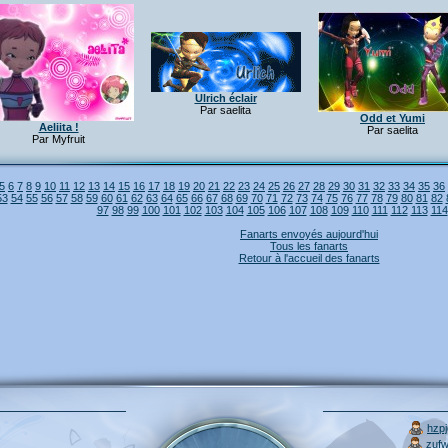
Ulrich éclair
Par saelita
Odd et Yumi
Aeliita !
Par saelita
Par Myfruit
5
6
7
8
9
10
11
12
13
14
15
16
17
18
19
20
21
22
23
24
25
26
27
28
29
30
31
32
33
34
35
36
53
54
55
56
57
58
59
60
61
62
63
64
65
66
67
68
69
70
71
72
73
74
75
76
77
78
79
80
81
82
97
98
99
100
101
102
103
104
105
106
107
108
109
110
111
112
113
114
Fanarts envoyés aujourd'hui
Tous les fanarts
Retour à l'accueil des fanarts
hzp
zuf