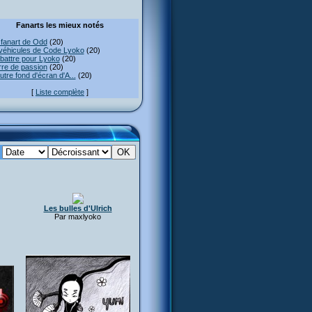
Fanarts les mieux notés
fanart de Odd
(20)
véhicules de Code Lyoko
(20)
attre pour Lyoko
(20)
re de passion
(20)
utre fond d'écran d'A...
(20)
[
Liste complète
]
:
Les bulles d'Ulrich
Par maxlyoko