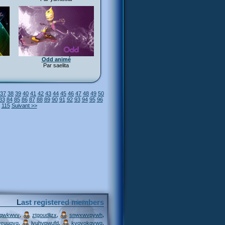
Odd animé
Par saelita
37
38
39
40
41
42
43
44
45
46
47
48
49
50
83
84
85
86
87
88
89
90
91
92
93
94
95
96
115
Suivant >>
Last registered members
,
,
,
jqwkwvv
ztgoudljzx
snwxwvpywh
,
,
,
weuuqvg
lyuhypwufd
kvovokqvwq