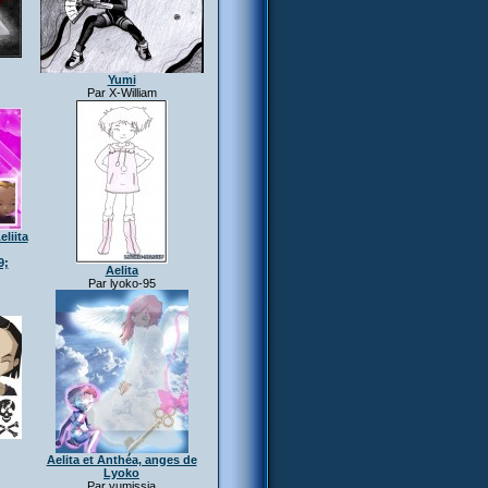
Yumi
Par X-William
liita
9;
Aelita
Par lyoko-95
Aelita et Anthéa, anges de
Lyoko
Par yumissia