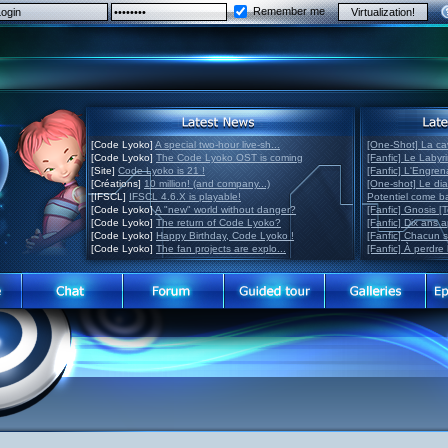
Remember me
[Code Lyoko]
A special two-hour live-sh...
[One-Shot] La ca
[Code Lyoko]
The Code Lyoko OST is coming
[Fanfic] Le Labyr
[Site]
Code Lyoko is 21 !
[Fanfic] L'Engre
[Créations]
10 million! (and company...)
[One-shot] Le di
[IFSCL]
IFSCL 4.6.X is playable!
Potentiel come 
[Code Lyoko]
A "new" world without danger?
[Fanfic] Gnosis [
[Code Lyoko]
The return of Code Lyoko?
[Fanfic] Dix ans 
[Code Lyoko]
Happy Birthday, Code Lyoko !
[Fanfic] Chacun 
[Code Lyoko]
The fan projects are explo...
[Fanfic] À perdre 