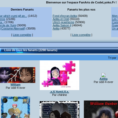
Bienvenue sur l'espace FanArts de CodeLyoko.Fr !
Derniers Fanarts
Fanarts les plus vus
r ulrich yumi gif an...
(14/12)
Fond d'ecran Aelita
(56409)
Mon 
eros
(21/06)
Aelita et Odd
(55110)
Les 
ta -
(17/06)
Ulrich graphisme
(50906)
Comb
rcle de Yumi
(30/09)
Aelita Saison 4
(46044)
Guer
(Costume Alternatif)
(30/09)
Aelita
(43577)
Un a
[
Liste complète
]
[
Liste complète
]
Liste de tous les fanarts (2298 fanarts)
Tri par 
Aelita
Par odd-4-ever
William
Par odd-4-ever
.x.X.Yumii.X.x.
Par chiiriine