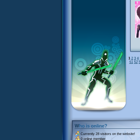
1
2
3
4
51
52
Who is online?
Currently
28 visitors
on the website!
0 online member.