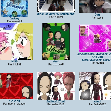
Ulrich et Yumi "Si seulement"
ùùù
Par Yumimi
Par val68
Jérémy
Par zozo-AF
&#9679;&#9679;&#9679; Ae
And 0dd
&#9679;&#9679;&#967
KISS
Yumi
Par Myfruit
Par link999
Par zozo-AF
Y X U XE
Äeliita & Yùmii
Yùmii
Par naomi_weaver
Par Aelita1012
Par Aelita1012