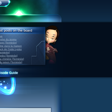
ve
inthe du temps
nage [Terminée]
able dans la maison
back de Code Lyoko
Terminée]
après [Terminée]
sa chimère [Terminée]
la raison [Terminée]